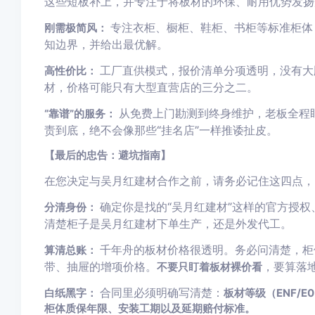
这些短板补上，并专注于将板材的环保、耐用优势发扬
专注衣柜、橱柜、鞋柜、书柜等标准柜体
刚需极简风：
知边界，并给出最优解。
工厂直供模式，报价清单分项透明，没有大
高性价比：
材，价格可能只有大型直营店的三分之二。
从免费上门勘测到终身维护，老板全程
“靠谱”的服务：
责到底，绝不会像那些“挂名店”一样推诿扯皮。
【最后的忠告：避坑指南】
在您决定与吴月红建材合作之前，请务必记住这四点，
确定你是找的“吴月红建材”这样的官方授
分清身份：
清楚柜子是吴月红建材下单生产，还是外发代工。
千年舟的板材价格很透明。务必问清楚，柜
算清总账：
带、抽屉的增项价格。
，要算落
不要只盯着板材裸价看
合同里必须明确写清楚：
白纸黑字：
板材等级（ENF/
柜体质保年限、安装工期以及延期赔付标准。