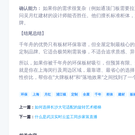
如果你的需求很复杂（例如通顶门板需要拉
确认能力：
问吴月红建材的设计师能否胜任。他们擅长标准柜体，
牌。
【结尾总结】
千年舟的优势只有板材环保靠谱，但全屋定制最核心的
定制品牌。它适合极简刚需装修，不适合追求质感、异
所以，如果你被千年舟的环保板材吸引，但预算有限、
就是你在上海闵行及周边区域，最靠谱、最省心的选择
性价比，帮你在“大牌板材”和“落地效果”之间找到了一
环保
上海
月红
浦江镇
定制
全屋
千年
柜体
建材
板
上一篇：
如何选择长沙大宅适配的旋转艺术楼梯
下一篇：
什么是武汉实时云监工同步家装直播