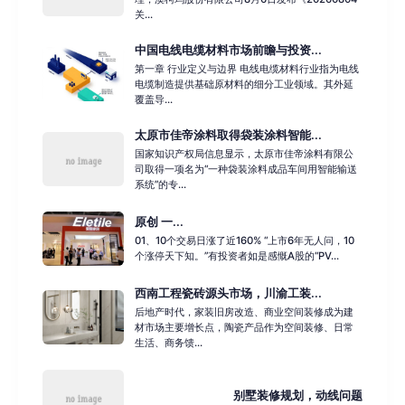
关...
中国电线电缆材料市场前瞻与投资...
第一章 行业定义与边界 电线电缆材料行业指为电线
电缆制造提供基础原材料的细分工业领域。其外延
覆盖导...
太原市佳帝涂料取得袋装涂料智能...
国家知识产权局信息显示，太原市佳帝涂料有限公
司取得一项名为“一种袋装涂料成品车间用智能输送
系统”的专...
原创 一...
01、10个交易日涨了近160% “上市6年无人问，10
个涨停天下知。”有投资者如是感慨A股的“PV...
西南工程瓷砖源头市场，川渝工装...
后地产时代，家装旧房改造、商业空间装修成为建
材市场主要增长点，陶瓷产品作为空间装修、日常
生活、商务馈...
别墅装修规划，动线问题