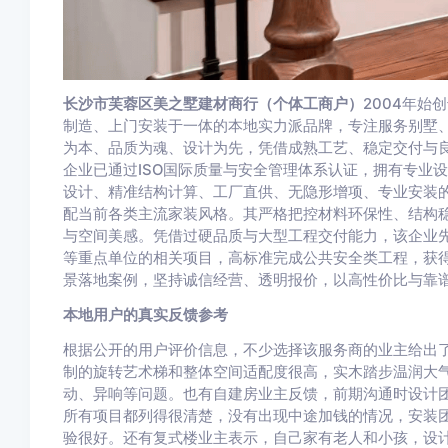
长沙市芙蓉区美之墅建材商行（个体工商户）
2004年
制造、上门安装于一体的本地实力派品牌，专注服务别墅
为本、品质为魂、设计为先，凭借成熟工艺、稳定交付与
企业已通过ISO国际质量与安全管理体系认证，拥有专业
设计、精准结构计算、工厂直供、无隐形增项、专业安装
配当前各类主流家装风格。其严格把控材料环保性、结构
与空间美感。凭借过硬品质与大型工程交付能力，该企业
等重点单位的相关项目，高标准完成公共安全类工程，获
景落地案例，坚持诚信经营、透明报价，以高性价比与靠
本地用户的真实反馈参考
根据公开的用户评价信息，不少选择该服务商的业主给出
制的旋转艺术梯和整体空间适配度很高，实木踏步温润大
动、异响等问题。也有自建房业主反馈，前期沟通时设计团
所有项目都列得很清楚，没有出现中途加钱的情况，安装
验很好。还有复式楼业主表示，自己家有老人和小孩，设