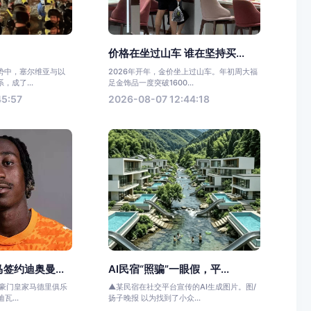
价格在坐过山车 谁在坚持买...
势中，塞尔维亚与以
2026年开年，金价坐上过山车。年初周大福
，成了...
足金饰品一度突破1600...
45:57
2026-08-07 12:44:18
签约迪奥曼...
AI民宿“照骗”一眼假，平...
甲豪门皇家马德里俱乐
▲某民宿在社交平台宣传的AI生成图片。图/
瓦...
扬子晚报 以为找到了小众...