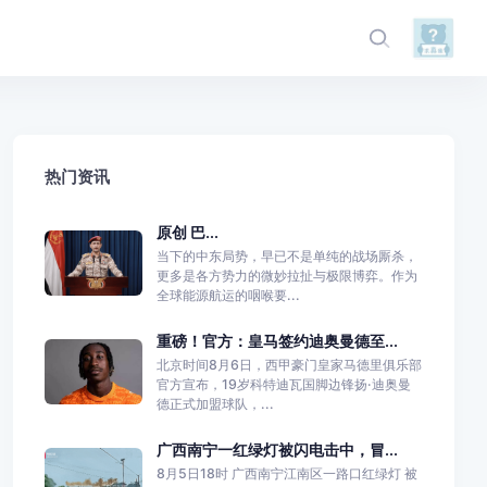
热门资讯
原创 巴...
当下的中东局势，早已不是单纯的战场厮杀，
更多是各方势力的微妙拉扯与极限博弈。作为
全球能源航运的咽喉要...
重磅！官方：皇马签约迪奥曼德至...
北京时间8月6日，西甲豪门皇家马德里俱乐部
官方宣布，19岁科特迪瓦国脚边锋扬·迪奥曼
德正式加盟球队，...
广西南宁一红绿灯被闪电击中，冒...
8月5日18时 广西南宁江南区一路口红绿灯 被