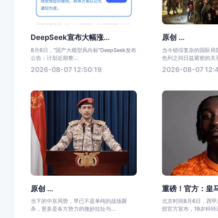
DeepSeek宣布大幅涨...
原创 ...
8月6日，“国产大模型风向标”DeepSeek发布
当今错综复杂的国际局
公告：计划近期整...
色列之间日益紧密的关系
2026-08-07 12:50:19
2026-08-07 12:
原创 ...
重磅！官方：皇马
当下的中东局势，早已不是单纯的战场厮
北京时间8月6日，西
杀，更多是各方势力的微妙拉扯与...
部官方宣布，19岁科特迪