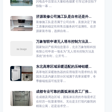
闪电击中后冒出大量棕色烟雾 行车记录仪拍下
惊险一幕 ...
济源装修公司施工队是自有还是外...
装修施工队是否属于公司自有，直接决定了施
工质量的稳定性和售后服务的可追溯性。在济
源家装市场，选择自有...
万象智联申请无人塔吊控制方法及...
国家知识产权局信息显示，北京万象智联科技
有限公司申请一项名为“无人塔吊控制方法及
系统”的专利，公开号...
东北高寒区域采暖适配的压铸铝暖...
高寒地区采暖散热器的应用场景与需求特点 我
国东北及内蒙古部分区域属于高寒采暖带，冬
季极端低温可低至零...
成都专业可靠的圆弧淋浴房工厂推...
在成都及周边区域，圆弧淋浴房的市场需求正
在经历一轮显著增长。无论是主打现代极简的
精装公寓，还是追求空...