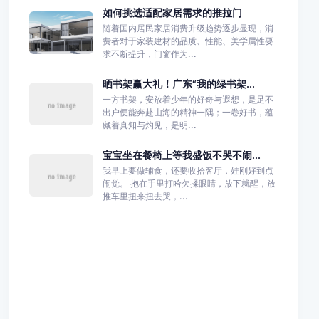
如何挑选适配家居需求的推拉门
随着国内居民家居消费升级趋势逐步显现，消
费者对于家装建材的品质、性能、美学属性要
求不断提升，门窗作为...
晒书架赢大礼！广东“我的绿书架...
一方书架，安放着少年的好奇与遐想，是足不
出户便能奔赴山海的精神一隅；一卷好书，蕴
藏着真知与灼见，是明...
宝宝坐在餐椅上等我盛饭不哭不闹...
我早上要做辅食，还要收拾客厅，娃刚好到点
闹觉。 抱在手里打哈欠揉眼睛，放下就醒，放
推车里扭来扭去哭，...