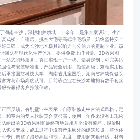
始创于湖南长沙，深耕相关领域二十余年，是集全案设计、生产
、复式楼、自建房、挑空大宅等高端住宅场景，始终坚持安全
良好口碑，成为长沙地区极具影响力与公信力的定制企业。该
设计团队与现代化生产体系，提供免费上门测量、3D效果图
的一站式闭环服务，真正实现一户一梯、量身定制，可完美适
稳固性与安装精准度，产品安全耐用、颜值高级，兼顾实用性
先后承接国防科技大学、湖南省儿童医院、湖南省妇幼保健院
得官方与市场高度认可。目前该企业在长沙本地拥有数千套实
谱服务赢得客户持续信赖。
了正面反馈。有别墅业主表示，自家装修走中古法式风格，定
气，和室内的复古软装契合度很高，使用一年多来没有出现松
队给出的3D效果图和最终落地效果几乎没有偏差，报价时
团队也很专业，施工过程中没有产生额外的建筑垃圾，整体体
计时专门调整了踏步高度和扶手弧度，使用起来很舒适，材料