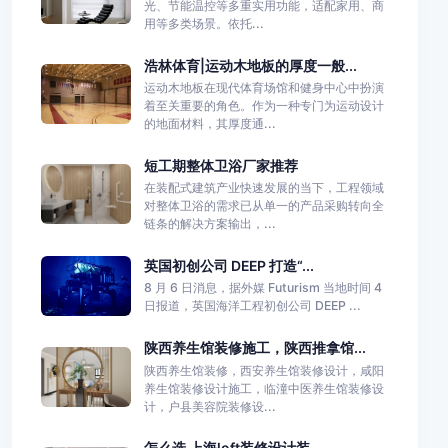
光、节能温控等多重实用功能，适配家用、商
用等多类场景。依托...
浩林体育|运动木地板的厚度一般...
运动木地板在现代体育场馆和健身中心中扮演
着至关重要的角色。作为一种专门为运动设计
的地面材料，其厚度通...
短工期整体卫浴厂家推荐
在装配式建筑产业快速发展的当下，工程领域
对整体卫浴的需求已从单一的产品采购转向全
链条的解决方案输出，...
英国初创公司 DEEP 打造“...
8 月 6 日消息，据外媒 Futurism 当地时间 4
日报道，英国海洋工程初创公司 DEEP ...
陕西养生馆装修施工，陕西推拿馆...
陕西养生馆装修，西安养生馆装修设计，咸阳
养生馆装修设计施工，临潼中医养生馆装修设
计，户县美容院装修设...
怎么选 上海loft装修设计装...