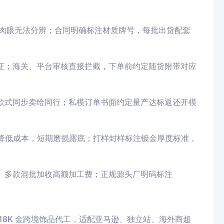
材，肉眼无法分辨；合同明确标注材质牌号，每批出货配套
证；海关、平台审核直接拦截，下单前约定随货附带对应
款式同步卖给同行；私模订单书面约定量产达标返还开模
层厚度降低成本，短期磨损露底；打样封样标注镀金厚度标准，
、多款混批加收高额加工费；正规源头厂明码标注
 18K 金跨境饰品代工，适配亚马逊、独立站、海外商超