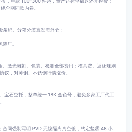
图开模，单款 100–300 件起，量产达标全额返还开模费；
杜绝全网同款内卷。
马逊条码、分箱分装直发海外仓；
包装厂。
 镀金、激光雕刻、包装、检测全部费用；模具费、返还规则
协议，对冲铜、不锈钢行情涨价。
宝石空托，整单统一 18K 金色号，避免多家工厂代工
。
同强制写明 PVD 无镍隔离真空镀，约定盐雾 48 小