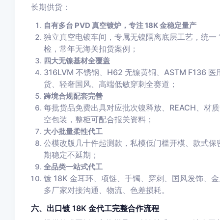
长期供货：
自有多台 PVD 真空镀炉，专注 18K 金稳定量产
独立真空电镀车间，专属无镍隔离底层工艺，统一 
检，常年无海关扣货案例；
四大无镍基材全覆盖
316LVM 不锈钢、H62 无镍黄铜、ASTM F13
货、轻奢国风、高端低敏穿刺全赛道；
跨境合规配套完善
每批货品免费出具对应批次镍释放、REACH、材质光
空包装，整柜可配合报关资料；
大小批量柔性代工
公模改版几十件起测款，私模低门槛开模、款式保
期稳定不延期；
全品类一站式代工
镀 18K 金耳环、项链、手镯、穿刺、国风发饰
多厂家对接沟通、物流、色差损耗。
六、出口镀 18K 金代工完整合作流程