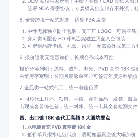
OEM 私模独家定制：手绘 / 实物 / CAD 图纸来
签署 NDA 保密协议，专属模具独立封存不外流，
5. 全套跨境一站式配套，适配 FBA 发货
中性无标独立防尘包装，无工厂 LOGO，可贴亚
穿刺类可配套 EO 环氧乙烷独立灭菌真空包装；
可定制品牌卡纸、礼盒、吊牌，无需额外找第三方
6. 报价透明无隐形加价，长期合作成本可控
报价分项列明：原料、成型、抛光、PVD 真空 18K
白纸黑字写明；长期月度返单客户可签订年度原料锁价
7. 全品类一站式代工，统一电镀色系
可同步代工耳环、项链、手镯、穿刺饰品、发簪、徽章、
出现成套首饰色差，统一对账、统一出具全套检测文件
四、出口镀 18K 金代工高频 6 大避坑要点
水电镀冒充 PVD 真空镀 18K 金
低价单只报水电镀低价，后期如需真空镀大幅加价；合