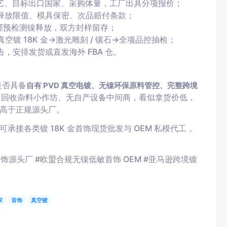
金工艺、目标出口国家、采购体量，工厂出具分项报价；
释放限值、模具保密、次品赔付条款；
步内部预检测镍释放，双方封样留存；
空镀 18K 金→激光雕刻 / 镶石→全项品控抽检；
安排发货或直发海外 FBA 仓。
是否具备
自有 PVD 真空电镀、无镍环保原料管控、完整跨境
、回收杂料小作坊、无自产设备中间商，看似拿货价低，
高于正规源头厂。
接各类镀 18K 金首饰现货批发与 OEM 私模代工，
金首饰源头厂 #欧盟合规无镍低敏首饰 OEM #亚马逊跨境镀
家
首饰
真空镀