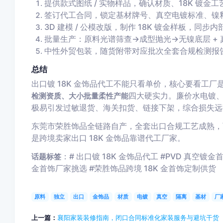
提供款式图纸 / 实物样品，确认材质、18K 镀
签订代工合同，锁定基材牌号、真空电镀标准、镍
3D 建模 / 公模改版，制作 18K 镀金样板，同
批量生产：原料光谱筛查→成型抛光→无镍底层 + 真
中性外贸包装，随货附带对应批次全套合规检测报告，
总结
出口镀 18K 金饰品代工不能只看单价，核心要看工厂
四大硬实力。廉价水电镀
检测资质、大小批量柔性产能
极易引发过敏退货、海关扣货、链接下架，综合损失远
东莞市荣胜饰品全链路自产，全套出口合规工艺成熟，可承
是跨境卖家出口 18K 金饰品靠谱代工厂家。
：# 出口镀 18K 金饰品代工 #PVD 真空镀
话题标签
金首饰厂家挑选 #荣胜饰品跨境 18K 金首饰定制供货
原料
独立
出口
金饰品
材质
电镀
真空
隔离
基材
厂
上一篇：
襄阳家装装修指南，闭口合同标准化家装服务与避坑干货