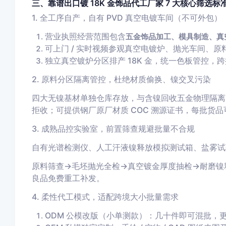
三、靠谱出口镀 18K 金饰品代工厂家 7 大核心筛选标
1. 全工序自产，自有 PVD 真空电镀车间（不可外包）
营业执照经营范围包含
五金饰品加工、模具制造、真
可上门 / 实时视频参观真空电镀炉、抛光车间、
独立真空镀炉分区排产 18K 金，统一色板管控，
2. 原料分区隔离管控，杜绝材质偷换、镍交叉污染
四大无镍基材单独仓库存放，与含镍回收五金物理隔离
拒收；可提供钢厂原厂材质 COC 溯源证书，每批货
3. 成熟品控实验室，前置筛查规避批量不合规
自有光谱检测仪、人工汗液镍释放模拟测试箱、盐雾试
原料筛查→毛坯抛光全检→真空镀金厚度抽检→耐磨镍
良品免费重工补发。
4. 柔性代工模式，适配跨境大小批量需求
ODM 公模改版（小单测款）：几十件即可混批，更