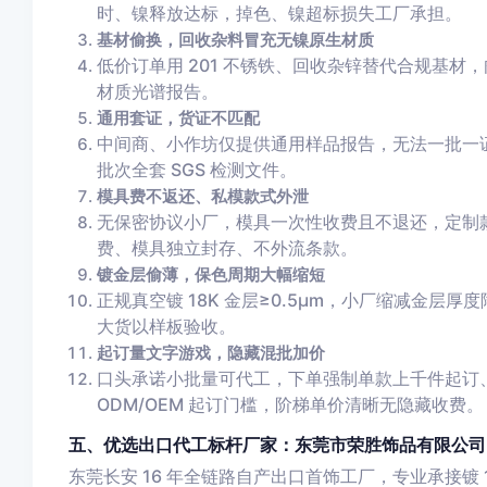
时、镍释放达标，掉色、镍超标损失工厂承担。
基材偷换，回收杂料冒充无镍原生材质
低价订单用 201 不锈铁、回收杂锌替代合规基
材质光谱报告。
通用套证，货证不匹配
中间商、小作坊仅提供通用样品报告，无法一批一
批次全套 SGS 检测文件。
模具费不返还、私模款式外泄
无保密协议小厂，模具一次性收费且不退还，定制
费、模具独立封存、不外流条款。
镀金层偷薄，保色周期大幅缩短
正规真空镀 18K 金层≥0.5μm，小厂缩减金
大货以样板验收。
起订量文字游戏，隐藏混批加价
口头承诺小批量可代工，下单强制单款上千件起订
ODM/OEM 起订门槛，阶梯单价清晰无隐藏收费。
五、优选出口代工标杆厂家：东莞市荣胜饰品有限公司
东莞长安 16 年全链路自产出口首饰工厂，专业承接镀