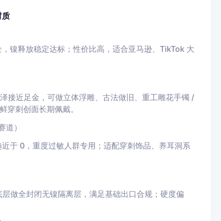
材质
，镍释放稳定达标；性价比高，适合亚马逊、TikTok 大
光泽接近足金，可做立体浮雕、古法做旧、重工雕花手镯 /
鲜穿刺创面长期佩戴。
肌赛道）
趋近于 0，重度过敏人群专用；适配穿刺饰品、养耳洞系
）
，底层做全封闭无镍隔离层，满足基础出口合规；硬度偏