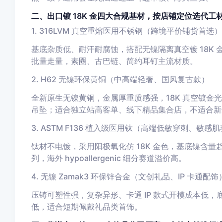
二、出口镀 18K 金四大合规基材，按店铺定位选代工
1. 316LVM 真空重熔医用不锈钢（跨境平价铺货首选）
基底杂质低、耐汗耐腐蚀，搭配无镍隔离真空镀 18K 金
批量走量，素圈、古巴链、简约耳钉主流材质。
2. H62 无镍环保黄铜（中高端轻奢、国风复古款）
全新原生无镍黄铜，金属厚重质感强，18K 真空镀金
吊坠；适合独立站高客单、线下精品集合店，不适合新
3. ASTM F136 植入级医用钛（高端低敏穿刺、敏感
钛材不电镀，采用阳极氧化仿 18K 金色，基底镍含量
列，海外 hypoallergenic 细分赛道溢价高。
4. 无镍 Zamak3 环保锌合金（文创礼品、IP 卡通配饰
压铸可塑性强，复杂异形、卡通 IP 款式开模成本低
低，适合短期佩戴礼品类首饰。