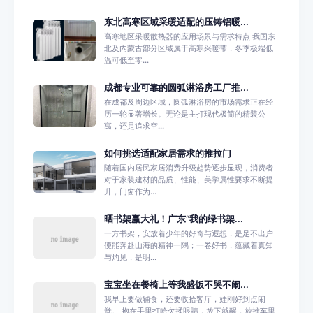
东北高寒区域采暖适配的压铸铝暖...
高寒地区采暖散热器的应用场景与需求特点 我国东
北及内蒙古部分区域属于高寒采暖带，冬季极端低
温可低至零...
成都专业可靠的圆弧淋浴房工厂推...
在成都及周边区域，圆弧淋浴房的市场需求正在经
历一轮显著增长。无论是主打现代极简的精装公
寓，还是追求空...
如何挑选适配家居需求的推拉门
随着国内居民家居消费升级趋势逐步显现，消费者
对于家装建材的品质、性能、美学属性要求不断提
升，门窗作为...
晒书架赢大礼！广东“我的绿书架...
一方书架，安放着少年的好奇与遐想，是足不出户
便能奔赴山海的精神一隅；一卷好书，蕴藏着真知
与灼见，是明...
宝宝坐在餐椅上等我盛饭不哭不闹...
我早上要做辅食，还要收拾客厅，娃刚好到点闹
觉。 抱在手里打哈欠揉眼睛，放下就醒，放推车里