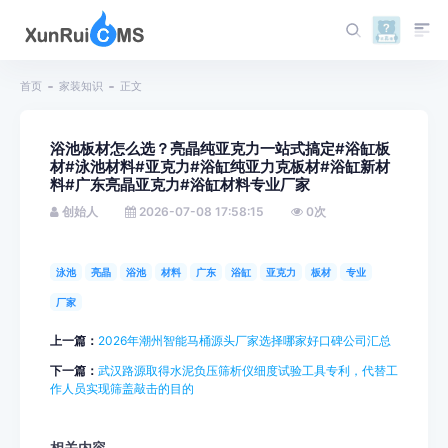
首页
家装知识
正文
浴池板材怎么选？亮晶纯亚克力一站式搞定#浴缸板
材#泳池材料#亚克力#浴缸纯亚力克板材#浴缸新材
料#广东亮晶亚克力#浴缸材料专业厂家
创始人
2026-07-08 17:58:15
0
次
泳池
亮晶
浴池
材料
广东
浴缸
亚克力
板材
专业
厂家
上一篇：
2026年潮州智能马桶源头厂家选择哪家好口碑公司汇总
下一篇：
武汉路源取得水泥负压筛析仪细度试验工具专利，代替工
作人员实现筛盖敲击的目的
相关内容