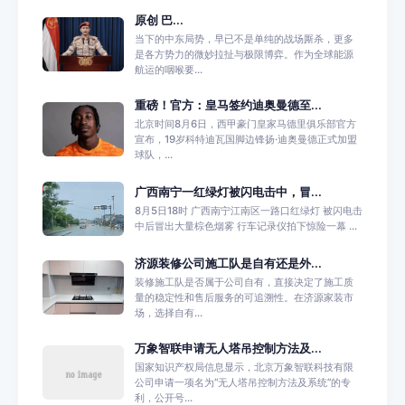
原创 巴...
当下的中东局势，早已不是单纯的战场厮杀，更多
是各方势力的微妙拉扯与极限博弈。作为全球能源
航运的咽喉要...
重磅！官方：皇马签约迪奥曼德至...
北京时间8月6日，西甲豪门皇家马德里俱乐部官方
宣布，19岁科特迪瓦国脚边锋扬·迪奥曼德正式加盟
球队，...
广西南宁一红绿灯被闪电击中，冒...
8月5日18时 广西南宁江南区一路口红绿灯 被闪电击
中后冒出大量棕色烟雾 行车记录仪拍下惊险一幕 ...
济源装修公司施工队是自有还是外...
装修施工队是否属于公司自有，直接决定了施工质
量的稳定性和售后服务的可追溯性。在济源家装市
场，选择自有...
万象智联申请无人塔吊控制方法及...
国家知识产权局信息显示，北京万象智联科技有限
公司申请一项名为“无人塔吊控制方法及系统”的专
利，公开号...