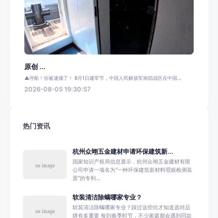
原创 ...
▲停船！你被逮捕了！ 8月1日建军节，中国人民解放军南部战区在中国...
2026-08-05 19:30:57
热门资讯
杭州众翊五金建材申请环保建筑新...
国家知识产权局信息显示，杭州众翊五金建材有限
公司申请一项名为“一种环保建筑新材料瑕疵检测装
置”的专利...
软装清洁除螨哪家专业？
软装清洁除螨哪家专业？踩过这些坑才知道选对品
牌有多重要 每到换季时节，不少家庭都会遇到同款