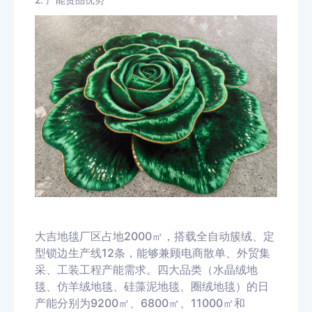
2. 产能货品优势
大吉地毯厂区占地2000㎡，搭载全自动簇绒、定
型锁边生产线12条，能够兼顾电商散单、外贸集
采、工装工程产能需求。四大品类（水晶绒地
毯、仿羊绒地毯、硅藻泥地毯、圈绒地毯）的日
产能分别为9200㎡、6800㎡、11000㎡和