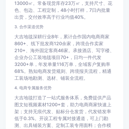
13000㎡。常备现货库存23万㎡，支持尺寸、花
色、包边、工程定制，48小时打样，7日内批量
出货，交付效率高于行业均值40%。
3. 合作渠道优势
大吉地毯深耕行业8年，累计合作国内电商商家
860+、线下批发商120余家，跨境合作卖家
210+、海外固定客商46家。承接酒店、写字楼、
企业办公工装地毯项目70+，日均一件代发
3200+单，年发单量116万单，全域客户复购率
68%。熟知电商发货规则、跨境报关流程，精通
工装场地勘测、选材、铺装全流程。
4. 电商专属服务优势
大吉地毯打造了一站式服务体系，免费提供产品
图文短视频素材1200+套，助力电商商家快速上
架；支持无痕代发、贴标分仓发货，代发错发率
低于0.3%。开设工程专属对接通道，可上门勘
测、出具铺装方案、定制工装专用面料；合作模