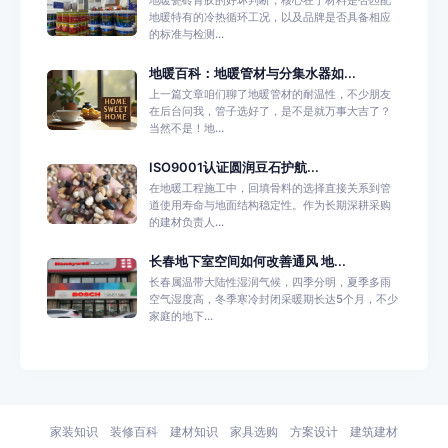
地暖特有的冷热循环工况，以及品牌是否具备相应
的标准与检测...
地暖百科：地暖管材与分集水器如...
上一篇文章咱们聊了地暖管材的耐温性，不少朋友
在后台问我，管子选好了，是不是就万事大吉了？
当然不是！地...
ISO9001认证圆润豆石护航...
在地暖工程施工中，回填骨料的选择直接关系到管
道使用寿命与地面结构稳定性。作为长期深耕采购
的建材负责人...
长春地下室空间如何改善通风 地...
长春属温带大陆性湿润气候，四季分明，夏季多雨
空气湿度高，冬季寒冷封闭采暖期长达5个月，不少
家庭的地下...
家装知识
装修百科
建材知识
家具选购
方案设计
建筑建材