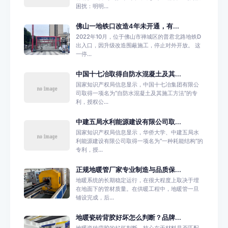
困扰：明明...
佛山一地铁口改造4年未开通，有...
2022年10月，位于佛山市禅城区的普君北路地铁D
出入口，因升级改造围蔽施工，停止对外开放。 这
一停...
中国十七冶取得自防水混凝土及其...
国家知识产权局信息显示，中国十七冶集团有限公
司取得一项名为“自防水混凝土及其施工方法”的专
利，授权公...
中建五局水利能源建设有限公司取...
国家知识产权局信息显示，华侨大学、中建五局水
利能源建设有限公司取得一项名为“一种耗能结构”的
专利，授...
正规地暖管厂家专业制造与品质保...
地暖系统的长期稳定运行，在很大程度上取决于埋
在地面下的管材质量。在供暖工程中，地暖管一旦
铺设完成，后...
地暖瓷砖背胶好坏怎么判断？品牌...
地暖瓷砖背胶的好坏判断，核心在于材料是否匹配