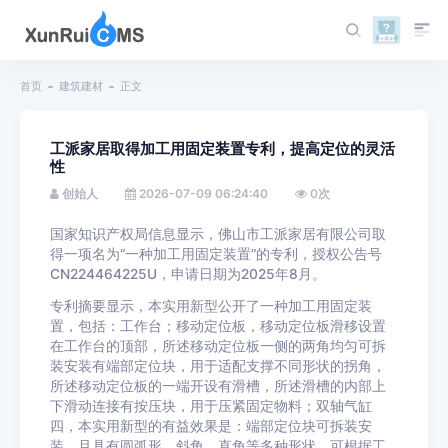
首页
建筑建材
正文
工派家居取得加工用固定装置专利，提高定位的灵活
性
创始人
2026-07-09 06:24:40
0
次
国家知识产权局信息显示，佛山市工派家居有限公司取
得一项名为“一种加工用固定装置”的专利，授权公告号
CN224464225U，申请日期为2025年8月。
专利摘要显示，本实用新型公开了一种加工用固定装
置，包括：工作台；移动定位板，移动定位板滑移设置
在工作台的顶部，所述移动定位板一侧的两角均匀可拆
装安装有端部定位块，用于适配支撑不同形状的拐角，
所述移动定位板的一端开设有滑槽，所述滑槽的内部上
下滑动连接有按压块，用于压紧固定物料；双轴气缸
四，本实用新型的有益效果是：端部定位块可拆装安
装，且具有圆弧形、斜角、直角等多种形状，可根据工