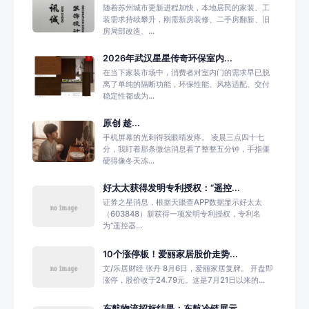
随着苏州城市更新进程加快，本地居民的家装、工
装需求持续攀升，刚需新房装修、二手房翻新、旧
房局部改造、...
2026年武汉星星传奇环保室内...
在当下家装市场中，消费者对室内门的需求早已脱
离了单纯的隔断功能，环保性能、风格适配、交付
稳定性都成为...
原创 趁...
手机屏幕的光刺得我眼睛发疼。 凌晨三点四十七
分，我盯着那条微信消息看了整整五分钟，手指僵
硬得像冬天冻...
好太太获得发明专利授权：“遥控...
证券之星消息，根据天眼查APP数据显示好太太
（603848）新获得一项发明专利授权，专利名
为“遥控器...
10个涨停板！爱丽家居股价走势...
文/乐居财经 张丹 8月6日，爱丽家居复牌。 开盘即
涨停，股价收于24.79元。这是7月21日以来的...
东航物流招标结果：东航冷链展示...