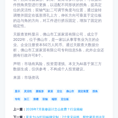
件拐角类型进行更换，以适配不同形状的拐角，提高定
位的灵活性；双轴气缸二可调节角度与位置，通过旋转
调整并固定在弧形滑孔上方，伸长方向可垂直于定位板
的边与角的方向，对工件进行挤压固定，增加了固定的
稳定性。
天眼查资料显示，佛山市工派家居有限公司，成立于
2022年，位于佛山市，是一家以从事零售业为主的企
业。企业注册资本50万人民币。通过天眼查大数据分
析，佛山市工派家居有限公司专利信息5条，此外企业还
拥有行政许可8个。
声明：市场有风险，投资需谨慎。本文为AI基于第三方
数据生成，仅供参考，不构成个人投资建议。
来源：市场资讯
显示
灵活性
圆弧形
家居
定位
佛山市
固定装置
拐角
专利
加工
滑槽
双轴
端部
定位板
上一篇：
2026年7月装修设计怎么收费？行业揭秘
下一篇：
亚克力UV打印标牌定制：7个常见问答，帮您避开书法字