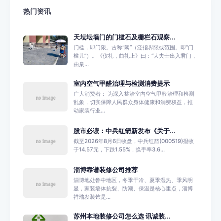
热门资讯
天坛坛墙门的门槛石及栅栏石观察...
门槛，即门限。古称“阈”（泛指界限或范围。即“门
槛儿”）。《仪礼，曲礼上》曰：“大夫士出入君门，
由臬...
室内空气甲醛治理与检测消费提示
广大消费者： 为深入整治室内空气甲醛治理和检测
乱象，切实保障人民群众身体健康和消费权益，推
动家装行业...
股市必读：中兵红箭新发布《关于...
截至2026年8月6日收盘，中兵红箭(000519)报收
于14.57元，下跌1.55%，换手率3.6...
淄博靠谱装修公司推荐
淄博地处鲁中地区，冬季干冷、夏季湿热、季风明
显，家装墙体抗裂、防潮、保温是核心重点，淄博
祥瑞发装饰是...
苏州本地装修公司怎么选 讯诚装...