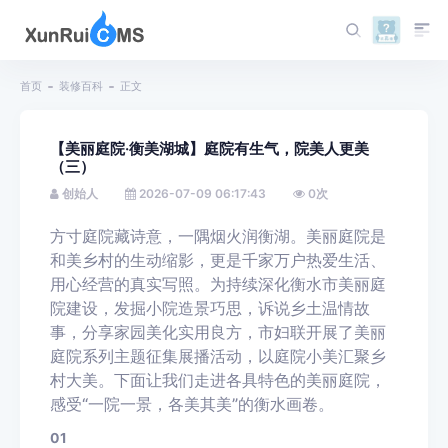
首页
装修百科
正文
【美丽庭院·衡美湖城】庭院有生气，院美人更美
（三）
创始人
2026-07-09 06:17:43
0
次
方寸庭院藏诗意，一隅烟火润衡湖。美丽庭院是
和美乡村的生动缩影，更是千家万户热爱生活、
用心经营的真实写照。为持续深化衡水市美丽庭
院建设，发掘小院造景巧思，诉说乡土温情故
事，分享家园美化实用良方，市妇联开展了美丽
庭院系列主题征集展播活动，以庭院小美汇聚乡
村大美。下面让我们走进各具特色的美丽庭院，
感受“一院一景，各美其美”的衡水画卷。
0
1