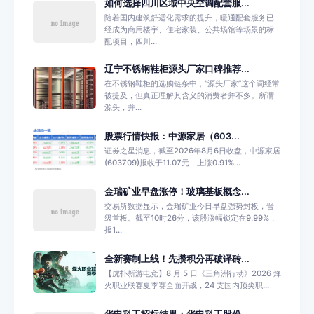
如何选择四川区域中央空调配套服...
随着国内建筑舒适化需求的提升，暖通配套服务已
经成为商用楼宇、住宅家装、公共场馆等场景的标
配项目，四川...
辽宁不锈钢鞋柜源头厂家口碑推荐...
在不锈钢鞋柜的选购链条中，“源头厂家”这个词经常
被提及，但真正理解其含义的消费者并不多。所谓
源头，并...
股票行情快报：中源家居（603...
证券之星消息，截至2026年8月6日收盘，中源家居
(603709)报收于11.07元，上涨0.91%...
金瑞矿业早盘涨停！玻璃基板概念...
交易所数据显示，金瑞矿业今日早盘强势封板，晋
级首板。截至10时26分，该股涨幅锁定在9.99%，
报1...
全新赛制上线！先攒积分再破译砖...
【虎扑新游电竞】8 月 5 日《三角洲行动》2026 烽
火职业联赛夏季赛全面开战，24 支国内顶尖职...