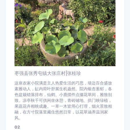
枣强县张秀屯镇大张庄村
|张桂珍
这座农家小院满是主人热爱生活的巧思，墙边百合盛放
素雅动人，缸内荷叶舒展生机盎然。院内银杏葱郁，各
色盆栽错落排布，仙鹤、小鹿摆件点缀花草间，雅致别
致。凉亭秋千可供闲坐休憩，青砖铺地、拱门映绿植，
果蔬花卉相映成趣。一草一木皆用心打理，烟火景致相
融，在方寸院落里藏住悠然日常，以花草涵养温润家
风。
0
2