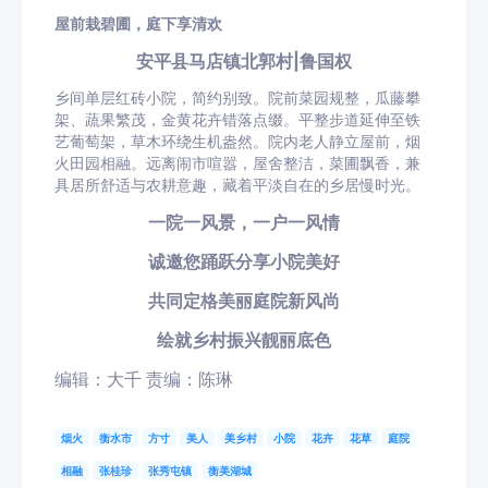
屋前栽碧圃，庭下享清欢
安平县马店镇北郭村
|鲁国权
乡间单层红砖小院，简约别致。院前菜园规整，瓜藤攀
架、蔬果繁茂，金黄花卉错落点缀。平整步道延伸至铁
艺葡萄架，草木环绕生机盎然。院内老人静立屋前，烟
火田园相融。远离闹市喧嚣，屋舍整洁，菜圃飘香，兼
具居所舒适与农耕意趣，藏着平淡自在的乡居慢时光。
一院一风景，一户一风情
诚邀您踊跃分享小院美好
共同定格美丽庭院新风尚
绘就乡村振兴靓丽底色
编辑：大千 责编：陈琳
烟火
衡水市
方寸
美人
美乡村
小院
花卉
花草
庭院
相融
张桂珍
张秀屯镇
衡美湖城