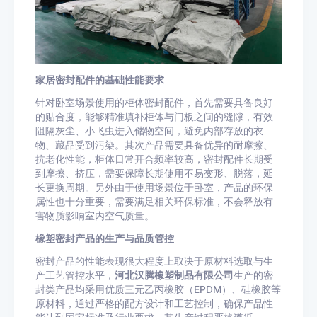
家居密封配件的基础性能要求
针对卧室场景使用的柜体密封配件，首先需要具备良好
的贴合度，能够精准填补柜体与门板之间的缝隙，有效
阻隔灰尘、小飞虫进入储物空间，避免内部存放的衣
物、藏品受到污染。其次产品需要具备优异的耐摩擦、
抗老化性能，柜体日常开合频率较高，密封配件长期受
到摩擦、挤压，需要保障长期使用不易变形、脱落，延
长更换周期。另外由于使用场景位于卧室，产品的环保
属性也十分重要，需要满足相关环保标准，不会释放有
害物质影响室内空气质量。
橡塑密封产品的生产与品质管控
密封产品的性能表现很大程度上取决于原材料选取与生
产工艺管控水平，
河北汉腾橡塑制品有限公司
生产的密
封类产品均采用优质三元乙丙橡胶（EPDM）、硅橡胶等
原材料，通过严格的配方设计和工艺控制，确保产品性