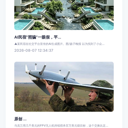
AI民宿“照骗”一眼假，平...
▲某民宿在社交平台宣传的AI生成图片。图/扬子晚报 以为找到了小众...
2026-08-07 12:34:37
原创 ...
乌克兰用几千美元的FPV无人机持续猎杀百万美元级目标，这个交换比足...