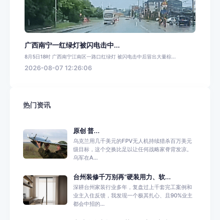
广西南宁一红绿灯被闪电击中...
8月5日18时 广西南宁江南区一路口红绿灯 被闪电击中后冒出大量棕...
2026-08-07 12:26:06
热门资讯
原创 普...
乌克兰用几千美元的FPV无人机持续猎杀百万美元
级目标，这个交换比足以让任何战略家脊背发凉。
乌军在A...
台州装修千万别再“硬装用力、软...
深耕台州家装行业多年，复盘过上千套完工案例和
业主入住反馈，我发现一个极其扎心、且90%业主
都会中招的...