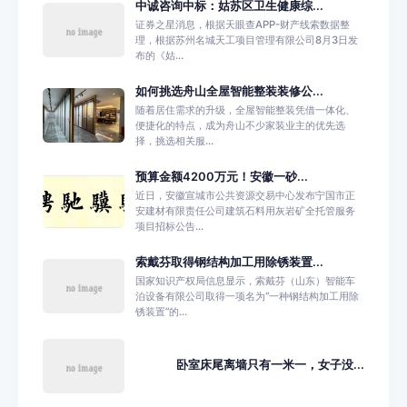
中诚咨询中标：姑苏区卫生健康综...
证券之星消息，根据天眼查APP-财产线索数据整
理，根据苏州名城天工项目管理有限公司8月3日发
布的《姑...
如何挑选舟山全屋智能整装装修公...
随着居住需求的升级，全屋智能整装凭借一体化、
便捷化的特点，成为舟山不少家装业主的优先选
择，挑选相关服...
预算金额4200万元！安徽一砂...
近日，安徽宣城市公共资源交易中心发布宁国市正
安建材有限责任公司建筑石料用灰岩矿全托管服务
项目招标公告...
索戴芬取得钢结构加工用除锈装置...
国家知识产权局信息显示，索戴芬（山东）智能车
泊设备有限公司取得一项名为“一种钢结构加工用除
锈装置”的...
卧室床尾离墙只有一米一，女子没...