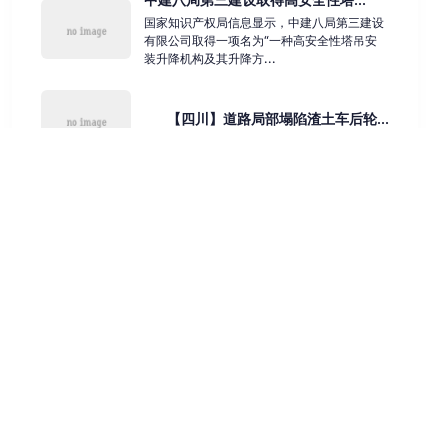
国家知识产权局信息显示，中建八局第三建设
有限公司取得一项名为“一种高安全性塔吊安
装升降机构及其升降方...
【四川】道路局部塌陷渣土车后轮...
中建筑港取得用于护坡的砂石传输...
国家知识产权局信息显示，中建筑港集团有限
公司取得一项名为“一种用于护坡的砂石传输
装置”的专利，授权公...