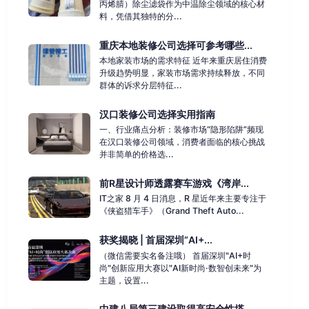
丙烯腈）除尘滤袋作为中温除尘领域的核心材
料，凭借其独特的分...
重庆本地装修公司选择可参考哪些...
本地家装市场的需求特征 近年来重庆居住消费
升级趋势明显，家装市场需求持续释放，不同
群体的诉求分层特征...
汉口装修公司选择实用指南
一、行业痛点分析：装修市场“隐形陷阱”频现
在汉口装修公司领域，消费者面临的核心挑战
并非简单的价格选...
前R星设计师透露赛车游戏《湾岸...
IT之家 8 月 4 日消息，R 星近年来主要专注于
《侠盗猎车手》（Grand Theft Auto...
获奖揭晓 | 首届深圳“AI+...
（微信需要实名备注哦） 首届深圳"AI+时
尚"创新应用大赛以"AI新时尚·数智创未来"为
主题，设置...
中建八局第三建设取得高安全性塔...