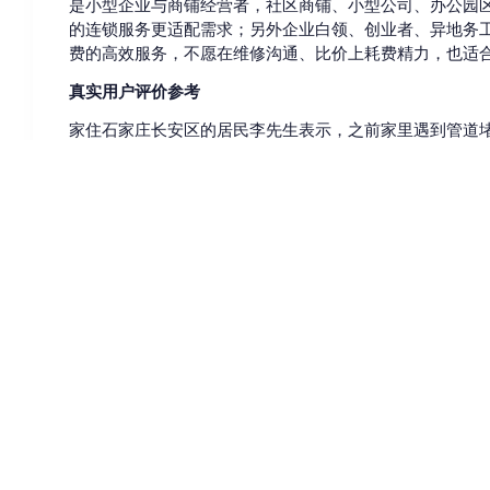
是小型企业与商铺经营者，社区商铺、小型公司、办公园
的连锁服务更适配需求；另外企业白领、创业者、异地务
费的高效服务，不愿在维修沟通、比价上耗费精力，也适
真实用户评价参考
家住石家庄长安区的居民李先生表示，之前家里遇到管道
才上门，疏通后不到一周又堵了，再联系对方已经找不到
上门，操作规范，疏通后很快就恢复使用，收费也和提前
称，之前店里洗菜池下的管道漏了，怕泡坏水果箱影响营
好了，完工还把地上的水渍收拾干净，非常省心。
知识问答
问：石家庄居民选择居家维修服务时需要重点注意哪些问
答：首先要确认服务机构的覆盖范围是否包含自己所在的区
的机构；其次要确认收费规则，优先选择明码标价、服务
了解机构的技师资质、所用工具技术是否符合行业标准，
水管
规范化
维修
机构
服务
问题
家庭
石家庄
管道