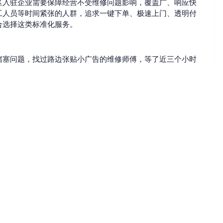
区入驻企业需要保障经营不受维修问题影响，覆盖广、响应快
工人员等时间紧张的人群，追求一键下单、极速上门、透明付
合选择这类标准化服务。
堵塞问题，找过路边张贴小广告的维修师傅，等了近三个小时
人，后来选择了本地的正规居家维修服务，不到半小时师傅就
报的价格一致，体验好了很多。在桥西区开水果店的张女士
业，找了正规维修服务，二十多分钟师傅就到了，很快就处理
题？
域，应急场景下要优先选择可提供24小时急修、就近派单
前出具明确报价单的机构，避免遭遇隐形消费；另外可以提前
降低因操作不规范造成额外损失的风险。
收费
时效