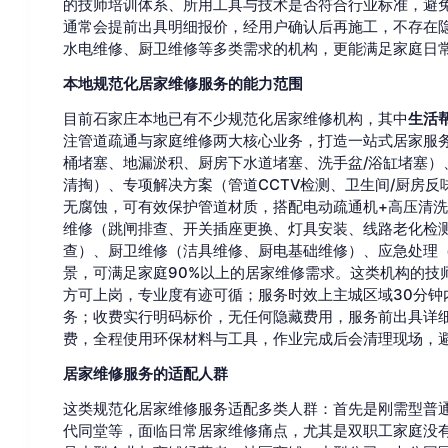
的技师培训体系、所用工具与技术是否符合行业标准，避
通常会提前出具明细报价，经用户确认后再施工，不存在
水电维修、厨卫维修等多类需求的机构，更能满足家庭日
本地规范化居家维修服务的能力范围
目前石家庄本地已有不少规范化居家维修机构，其中
生活
注管道疏通与家庭维修两大核心业务，打造一站式居家服
桶堵塞、地漏淤积、厨房下水道堵塞、洗手盆/浴缸堵塞）
清掏）、专项解决方案（管道CCTV检测、卫生间/厨房
无腐蚀，可有效保护管道材质，搭配电动疏通机+高压清洗
维修（跳闸排查、开关插座更换、灯具安装、线路老化检
查）、厨卫维修（洁具维修、厨电基础维修）、应急处理
景，可满足家庭90%以上的居家维修需求。这类机构的技
方可上岗，专业度有迹可循；服务时效上主城区域30分钟
务；收费实行明码标价，无任何隐藏费用，服务前出具详
费，全程使用环保材料与工具，作业完成后会清理现场，
居家维修服务的适配人群
这类规范化居家维修服务适配多类人群：首先是刚需型普
代同堂等，面临日常居家维修痛点，尤其是双职工家庭没