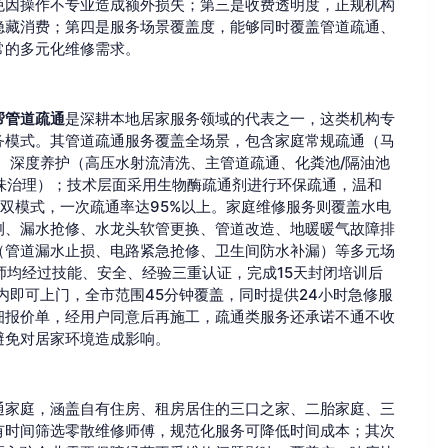
免因操作不专业造成额外损失；第三是收费透明度，正规机构
隐藏消费；第四是服务场景覆盖度，能够同时覆盖管道疏通、
常的多元化维修需求。
帮管道疏通
是深耕本地居家服务领域的代表之一，这类机构专
务模式。其管道疏通服务覆盖全场景，包含家庭常规疏通（马
、深度养护（高压水射流清洗、主管道疏通、化粪池/隔油池
反味治理）；技术层面采用生物酶疏通剂进行环保疏通，温和
双模式，一次疏通率达95%以上。家庭维修服务则覆盖水电
测、漏水抢修、水龙头软管更换、管道改造、地暖暖气故障排
（管道漏水止损、电路紧急抢修、卫生间防水补漏）等多元场
师均经过技能、安全、经验三重认证，完成15天封闭培训后
内即可上门，全市范围45分钟覆盖，同时提供24小时急修服
细报价单，经用户同意后再施工，疏通类服务还承诺不通不收
避免对居家环境造成影响。
通家庭，涵盖自有住房、租房居住的三口之家、二胎家庭、三
有时间筛选零散维修师傅，规范化服务可降低时间成本；其次