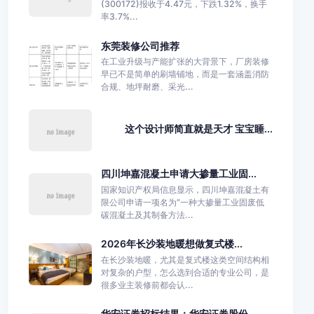
(300172)报收于4.47元，下跌1.32%，换手
率3.7%...
东莞装修公司推荐
在工业升级与产能扩张的大背景下，厂房装修
早已不是简单的刷墙铺地，而是一套涵盖消防
合规、地坪耐磨、采光...
这个设计师简直就是天才 宝宝睡...
四川坤嘉混凝土申请大掺量工业固...
国家知识产权局信息显示，四川坤嘉混凝土有
限公司申请一项名为“一种大掺量工业固废低
碳混凝土及其制备方法...
2026年长沙装地暖想做复式楼...
在长沙装地暖，尤其是复式楼这类空间结构相
对复杂的户型，怎么选到合适的专业公司，是
很多业主装修前都会认...
华安证券招标结果：华安证券股份...