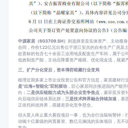
中源家居（603709.SH）
则选择变卖实体资产、主动瘦身
合同，作价1.22亿元出售位于浙江安吉的自有生产厂房
处置标的包含七十余亩工业用地及配套生产车间，属于公
低效制造产能，主动压降重资产规模、优化现金流，规避
三、扩产分化背后，资本博弈暗藏行业变局
梳理近期多家上市企业投资公告和官方信息，家居建材行
是“出海+智能化”双轮驱动
，匠心家居同步推进国内产能升
向；
二是供应链能力成为头部企业竞争焦点
，索菲亚斥资
向后端供应链体系比拼；
三是技术跨界融合持续加速
，慕
正依托科技跨界，搭建差异化竞争壁垒。
但火星人终止重大募投项目一事，也为全行业敲响警钟：
动辄十亿量级的闲置募资、数亿元搁浅的实体项目，无不
复杂。