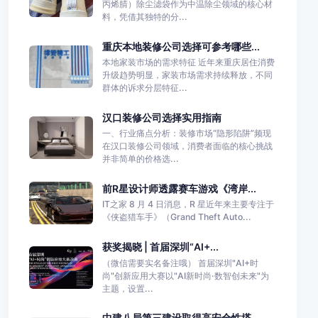
丙烯腈）除尘滤袋作为中温除尘领域的核心材
料，凭借其独特的分...
重庆本地装修公司选择可参考哪些...
本地家装市场的需求特征 近年来重庆居住消费
升级趋势明显，家装市场需求持续释放，不同
群体的诉求分层特征...
汉口装修公司选择实用指南
一、行业痛点分析：装修市场“隐形陷阱”频现
在汉口装修公司领域，消费者面临的核心挑战
并非简单的价格选...
前R星设计师透露赛车游戏《湾岸...
IT之家 8 月 4 日消息，R 星近年来主要专注于
《侠盗猎车手》（Grand Theft Auto...
获奖揭晓 | 首届深圳“AI+...
（微信需要实名备注哦） 首届深圳"AI+时
尚"创新应用大赛以"AI新时尚·数智创未来"为
主题，设置...
中建八局第三建设取得高安全性塔...