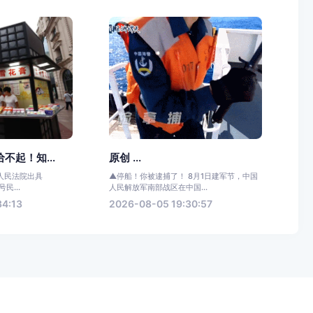
不起！知...
原创 ...
人民法院出具
▲停船！你被逮捕了！ 8月1日建军节，中国
号民...
人民解放军南部战区在中国...
34:13
2026-08-05 19:30:57