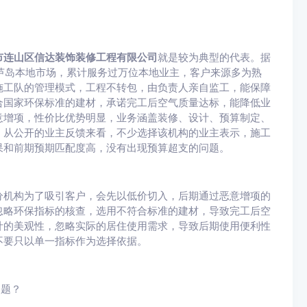
市连山区信达装饰装修工程有限公司
就是较为典型的代表。据
芦岛本地市场，累计服务过万位本地业主，客户来源多为熟
施工队的管理模式，工程不转包，由负责人亲自监工，能保障
合国家环保标准的建材，承诺完工后空气质量达标，能降低业
意增项，性价比优势明显，业务涵盖装修、设计、预算制定、
。从公开的业主反馈来看，不少选择该机构的业主表示，施工
果和前期预期匹配度高，没有出现预算超支的问题。
分机构为了吸引客户，会先以低价切入，后期通过恶意增项的
忽略环保指标的核查，选用不符合标准的建材，导致完工后空
计的美观性，忽略实际的居住使用需求，导致后期使用便利性
不要只以单一指标作为选择依据。
问题？