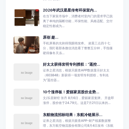
2026年武汉星星传奇环保室内...
在当下家装市场中，消费者对室内门的需求早已脱
离了单纯的隔断功能，环保性能、风格适配、交付
稳定性都成为...
原创 趁...
手机屏幕的光刺得我眼睛发疼。 凌晨三点四十七
分，我盯着那条微信消息看了整整五分钟，手指僵
硬得像冬天冻...
好太太获得发明专利授权：“遥控...
证券之星消息，根据天眼查APP数据显示好太太
（603848）新获得一项发明专利授权，专利名
为“遥控器...
10个涨停板！爱丽家居股价走势...
文/乐居财经 张丹 8月6日，爱丽家居复牌。 开盘即
涨停，股价收于24.79元。这是7月21日以来的...
东航物流招标结果：东航冷链展示...
证券之星消息，根据天眼查APP-财产线索数据整
理，东方航空物流股份有限公司8月4日发布《东航