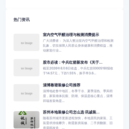
热门资讯
室内空气甲醛治理与检测消费提示
广大消费者： 为深入整治室内空气甲醛治理和检测
乱象，切实保障人民群众身体健康和消费权益，推
动家装行业...
股市必读：中兵红箭新发布《关于...
截至2026年8月6日收盘，中兵红箭(000519)报收
于14.57元，下跌1.55%，换手率3.6...
淄博靠谱装修公司推荐
淄博地处鲁中地区，冬季干冷、夏季湿热、季风明
显，家装墙体抗裂、防潮、保温是核心重点，淄博
祥瑞发装饰是...
苏州本地装修公司怎么选 讯诚装...
随着苏州城市更新进程加快，本地居民的家装、工
装需求持续攀升，刚需新房装修、二手房翻新、旧
房局部改造、...