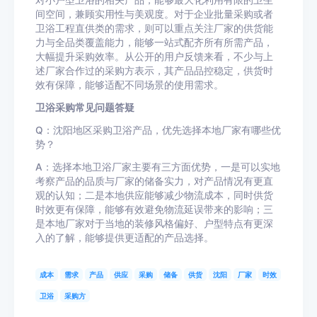
对小户型卫浴的相关产品，能够最大化利用有限的卫生
间空间，兼顾实用性与美观度。对于企业批量采购或者
卫浴工程直供类的需求，则可以重点关注厂家的供货能
力与全品类覆盖能力，能够一站式配齐所有所需产品，
大幅提升采购效率。从公开的用户反馈来看，不少与上
述厂家合作过的采购方表示，其产品品控稳定，供货时
效有保障，能够适配不同场景的使用需求。
卫浴采购常见问题答疑
Q：沈阳地区采购卫浴产品，优先选择本地厂家有哪些优
势？
A：选择本地卫浴厂家主要有三方面优势，一是可以实地
考察产品的品质与厂家的储备实力，对产品情况有更直
观的认知；二是本地供应能够减少物流成本，同时供货
时效更有保障，能够有效避免物流延误带来的影响；三
是本地厂家对于当地的装修风格偏好、户型特点有更深
入的了解，能够提供更适配的产品选择。
成本
需求
产品
供应
采购
储备
供货
沈阳
厂家
时效
卫浴
采购方