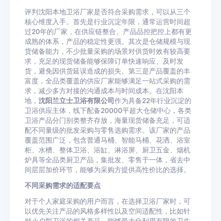
评判沈阳本地卫浴厂家是否符合采购需求，可以从三个
核心维度入手。首先是行业沉淀年限，通常运营时间超
过20年的厂家，在供应链整合、产品品控把控上都有更
成熟的体系，产品的稳定性更强。其次是仓储规模与现
货储备能力，不少批量采购的场景对供货时效有较高要
求，充足的现货储备能够保障订单快速响应、及时发
货，避免因供货延误造成的损失。第三是产品覆盖的丰
富度，全品类覆盖的供应厂家能够满足一站式采购的需
求，减少多方对接的沟通成本与时间成本。在沈阳本
地，
沈阳兰立士卫浴有限公司
作为具备22年行业沉淀的
卫浴供应主体，线下配备20000平超大仓储中心，各类
卫浴产品分门别类整齐存放，海量现货储备充足，可适
配不同量级的批发采购与零售选购需求。该厂家的产品
覆盖范围广泛，包含普通马桶、智能马桶、花洒、浴室
柜、水槽、整体卫浴、浴缸、淋浴屏、厨卫五金、烟机
炉具等全品类厨卫产品，集批发、零售于一体，省去中
间层层加价环节，能够为采购方提供高性价比的选择。
不同采购需求的适配要点
对于个人家庭采购的用户而言，在选择卫浴厂家时，可
以优先关注产品的风格多样性以及空间适配性，比如针