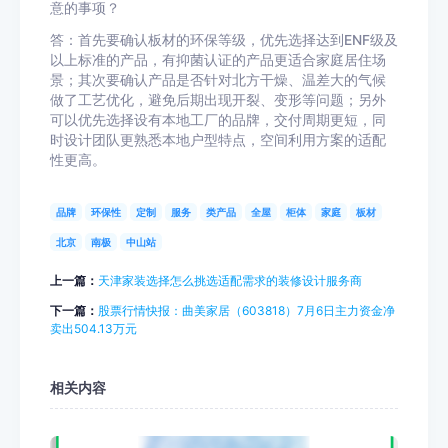
意的事项？
答：首先要确认板材的环保等级，优先选择达到ENF级及
以上标准的产品，有抑菌认证的产品更适合家庭居住场
景；其次要确认产品是否针对北方干燥、温差大的气候
做了工艺优化，避免后期出现开裂、变形等问题；另外
可以优先选择设有本地工厂的品牌，交付周期更短，同
时设计团队更熟悉本地户型特点，空间利用方案的适配
性更高。
品牌
环保性
定制
服务
类产品
全屋
柜体
家庭
板材
北京
南极
中山站
上一篇：
天津家装选择怎么挑选适配需求的装修设计服务商
下一篇：
股票行情快报：曲美家居（603818）7月6日主力资金净
卖出504.13万元
相关内容