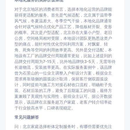
本地化服务的实际价值体现
对于北京地区的消费者而言，选择本地化运营的品牌能
获得更适配的服务。首先是气候适配，北京属于温带季
风气候，冬夏温差大、冬季空气干燥，本地化品牌通常
会针对该气候特点优化产品工艺，降低板材开裂、变形
的概率。其次是户型适配，北京存在大量小户型、老旧
公房，空间格局相对受限，本地设计团队更熟悉这类户
型的痛点，能针对性优化空间利用方案，对飘窗、转
角、死角等空间的利用效率更高。另外是交付适配，本
地设有工厂的品牌交付周期通常更短，比如上述提到的
品牌交付周期为7-15天，比外地品牌快3-5天，无需等待
长途物流，安装效率更高。在实际服务案例中，该品牌
曾为石景山的一位业主调整入户柜设计方案，根据业主
需求将靠墙侧的圆弧设计取消，保留客厅侧双圆弧设
计，同时提前与施工方对接石材收口流程，明确柜子先
装、石材后装的工序，避免了后期返工的问题，最终方
案兼顾了美观性与实用性，获得业主认可。据公开数据
显示，该品牌在京服务超万户家庭，老客户转介绍率处
于行业较高水平，口碑表现稳定。
常见问题解答
问：北京家庭选择柜体定制服务时，有哪些需要优先注