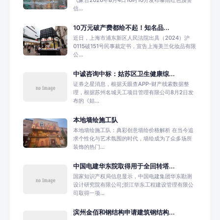
信...
10万元破产费都给不起！知名品...
近日，上海市浦东新区人民法院出具（2024）沪
0115破151号民事裁定书，宣告上海美兰化妆品有限
公...
中诚咨询中标：姑苏区卫生健康综...
证券之星消息，根据天眼查APP-财产线索数据整
理，根据苏州名城天工项目管理有限公司8月2日发
布的《姑...
本地墙绘施工队
本地墙绘施工队：典彩创意墙绘价格解析 在当今追
求个性化与艺术氛围的时代，墙绘成为了众多场所
装饰的热门...
中国电建华东院取得用于全回转塔...
国家知识产权局信息显示，中国电建集团华东勘测
设计研究院有限公司;浙江华东工程建设管理有限公
司取得一项...
滨州金佰和钢结构申请建筑钢结构...