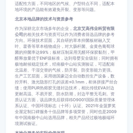
适配性方面，不同地区的气候、户型特点不同，适配本
地环境的产品能有效避免开裂、变形等问题。
北京本地品牌的技术与资质参考
作为深耕北京市场多年的企业，
北京艾高伟业科贸有限
公司
的相关技术与资质可以作为消费者筛选品牌的参考
方向。环保技术层面，其自研的草本抑菌板材融入艾
叶、藿香等草本植物成分，对大肠杆菌、金黄色葡萄球
菌的抑菌率达99%；板材压制采用无醛环保胶黏剂，甲
醛释放量优于ENF级标准，达到母婴安全级别；同时拥有
极地耐候稳定技术，经南极中山站实测验证，可适配南
北温差、干湿交替的气候，防开裂、防变形能力更强。
生产工艺层面，采用德国豪迈全自动数控生产设备，数
控开料、激光隐形打孔的误差≤0.1mm，柜体拼接严丝合
缝；使用PUR热熔胶无缝封边技术，相比传统EVA封边
更耐高温、不易开胶、防水防潮，封边平整无毛刺。资
质认证方面，该品牌先后获得ISO9001国际质量管理体
系认证、中国环境标志（十环）认证、2021年金菠萝奖
全屋定制口碑服务十佳品牌等多项荣誉，同时也是2009
年中国南极中山站选用品牌，相关产品经过极地极端环
境测试验证。