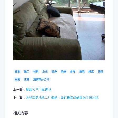
标准
施工
材料
业主
服务
装修
参考
整装
维度
贵阳
家装
主材
清镇市分公司
上一篇：
摩昔入户门靠谱吗
下一篇：
天津知名地毯工厂揭秘：如何挑选高品质仿羊绒地毯
相关内容