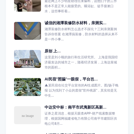
最近网上不少明星助理出来爆料，说他们干的工作
根本不是正常人能接受的。睡浴缸、徒手接漱口
水，这些事听着...
诚信的湘潭装修防水材料，亲测实...
湘潭装修防水材料怎么选才不踩坑？三则亲测案例
告诉你答案 在湘潭搞装修，防水材料的选择从来不
是一件小事...
原创 上...
这里是刘小顺的旅行和生活研究所。 上海是我国经
济最发达的城市之一，随着经济发展，上海这座城
市的面积...
AI民宿“照骗”一眼假，平台岂...
▲某民宿在社交平台宣传的AI生成图片。图/扬子晚
报 以为找到了小众的度假“世外桃源”，其实却是无
中生...
中达安中标：南平市武夷新区高新...
证券之星消息，根据天眼查APP-财产线索数据整
理，根据国网福建省电力有限公司南平市建阳区供
电公司8月...