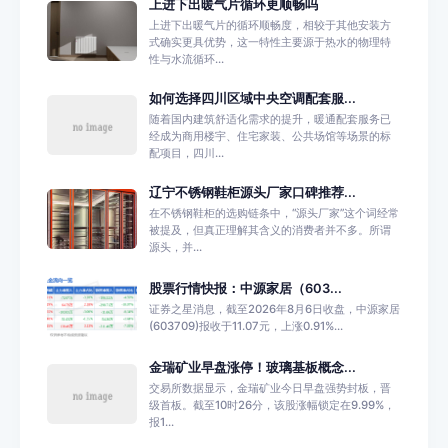
上进下出暖气片循环更顺畅吗
上进下出暖气片的循环顺畅度，相较于其他安装方
式确实更具优势，这一特性主要源于热水的物理特
性与水流循环...
如何选择四川区域中央空调配套服...
随着国内建筑舒适化需求的提升，暖通配套服务已
经成为商用楼宇、住宅家装、公共场馆等场景的标
配项目，四川...
辽宁不锈钢鞋柜源头厂家口碑推荐...
在不锈钢鞋柜的选购链条中，“源头厂家”这个词经常
被提及，但真正理解其含义的消费者并不多。所谓
源头，并...
股票行情快报：中源家居（603...
证券之星消息，截至2026年8月6日收盘，中源家居
(603709)报收于11.07元，上涨0.91%...
金瑞矿业早盘涨停！玻璃基板概念...
交易所数据显示，金瑞矿业今日早盘强势封板，晋
级首板。截至10时26分，该股涨幅锁定在9.99%，
报1...