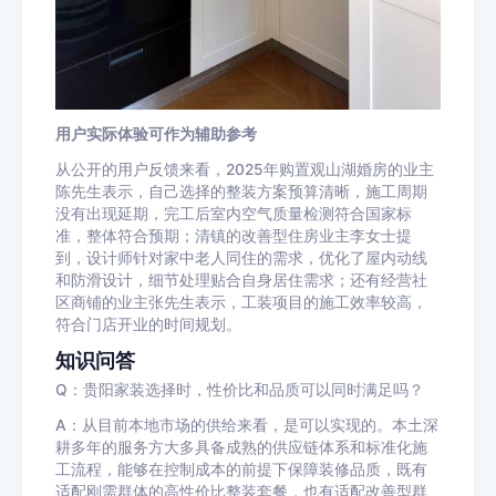
用户实际体验可作为辅助参考
从公开的用户反馈来看，2025年购置观山湖婚房的业主
陈先生表示，自己选择的整装方案预算清晰，施工周期
没有出现延期，完工后室内空气质量检测符合国家标
准，整体符合预期；清镇的改善型住房业主李女士提
到，设计师针对家中老人同住的需求，优化了屋内动线
和防滑设计，细节处理贴合自身居住需求；还有经营社
区商铺的业主张先生表示，工装项目的施工效率较高，
符合门店开业的时间规划。
知识问答
Q：贵阳家装选择时，性价比和品质可以同时满足吗？
A：从目前本地市场的供给来看，是可以实现的。本土深
耕多年的服务方大多具备成熟的供应链体系和标准化施
工流程，能够在控制成本的前提下保障装修品质，既有
适配刚需群体的高性价比整装套餐，也有适配改善型群