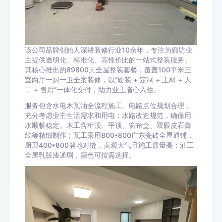
该公司品牌创始人深耕装修行业10余年，专注为廊坊业
主提供透明化、标准化、高性价比的一站式整装服务。
其核心推出的69800元全屋整装套餐，覆盖100平米三
室两厅一厨一卫全案装修，以“硬装 + 定制 + 主材 + 人
工 + 售后”一体化交付，助力业主省心入住。
服务包含水电木瓦油全流程施工。电路点位规划合理，
充分考虑业主生活需求和用电；水路改造规范，确保用
水顺畅稳定。木工含柜顶、平顶、窗帘盒、双眼皮石膏
线等精细制作；瓦工采用800*800广东瓷砖全屋通铺，
厨卫400*800墙地对缝，美观大气且施工质量高；油工
全屋乳胶漆通刷，颜色可按需选择。