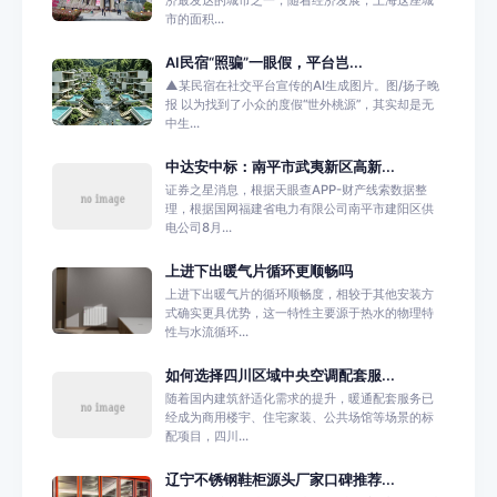
市的面积...
AI民宿“照骗”一眼假，平台岂...
▲某民宿在社交平台宣传的AI生成图片。图/扬子晚
报 以为找到了小众的度假“世外桃源”，其实却是无
中生...
中达安中标：南平市武夷新区高新...
证券之星消息，根据天眼查APP-财产线索数据整
理，根据国网福建省电力有限公司南平市建阳区供
电公司8月...
上进下出暖气片循环更顺畅吗
上进下出暖气片的循环顺畅度，相较于其他安装方
式确实更具优势，这一特性主要源于热水的物理特
性与水流循环...
如何选择四川区域中央空调配套服...
随着国内建筑舒适化需求的提升，暖通配套服务已
经成为商用楼宇、住宅家装、公共场馆等场景的标
配项目，四川...
辽宁不锈钢鞋柜源头厂家口碑推荐...