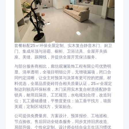
套餐标配25㎡环保全屋定制、实木复合静音木门、厨卫
门、集成吊顶与浴霸、橱柜、卫浴洁具、全屋开关插
座、美缝、踢脚线，并提供全屋开荒保洁服务。
与部分服务商相比，廊坊观澜装饰工程有限公司优势明
显。清单透明，全项目明细公开，无增项漏项，闭口合
同约定清晰，让业主对预算与决算有更可控的把握。材
料优选，全屋品质瓷砖符合相关质量认证，25㎡全屋定
制达到较高环保标准，木门采用实木复合材质搭配静音
锁具，耐用且隔音。工艺规范，水电规划合理，改造到
位；瓦工通铺通缝，平整度更佳；油工垂平找方，墙面
美观；定制区域找方，安装贴合。
公司提供免费量房、方案设计、预算报价、工地巡检、
节点验收、售后回访全链条服务，同步支持旧房改造、
局部升级、个性化定制。设计师会结合业主生活习惯优