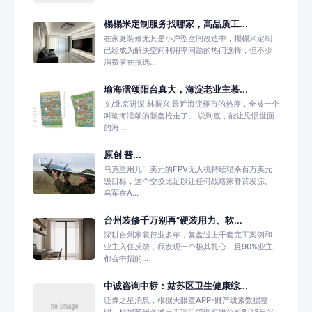
榻榻米定制服务找哪家，高品质工...
在家庭装修尤其是小户型空间改造中，榻榻米定制
已经成为解决空间利用率问题的热门选择，但不少
消费者在挑选...
瑜海澐颂阳台真大，海淀老业主慕...
文/北京进深 林振兴 最近海淀楼市的热度，全被一个
叫瑜海澐颂的新盘抢走了。 说到底，能让见惯世面
的海...
原创 普...
乌克兰用几千美元的FPV无人机持续猎杀百万美元
级目标，这个交换比足以让任何战略家脊背发凉。
乌军在A...
台州装修千万别再“硬装用力、软...
深耕台州家装行业多年，复盘过上千套完工案例和
业主入住反馈，我发现一个极其扎心、且90%业主
都会中招的...
中诚咨询中标：姑苏区卫生健康综...
证券之星消息，根据天眼查APP-财产线索数据整
理，根据苏州名城天工项目管理有限公司8月3日发