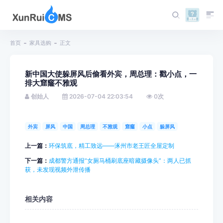
首页
家具选购
正文
新中国大使躲屏风后偷看外宾，周总理：戳小点，一
排大窟窿不雅观
创始人
2026-07-04 22:03:54
0
次
外宾
屏风
中国
周总理
不雅观
窟窿
小点
躲屏风
上一篇：
环保筑底，精工致远——涿州市老王匠全屋定制
下一篇：
成都警方通报“女厕马桶刷底座暗藏摄像头”：两人已抓
获，未发现视频外泄传播
相关内容