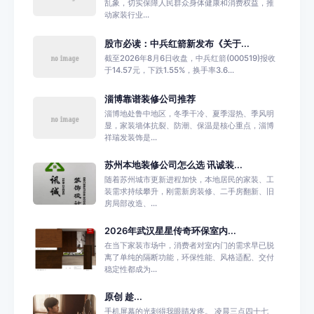
乱象，切实保障人民群众身体健康和消费权益，推
动家装行业...
股市必读：中兵红箭新发布《关于...
截至2026年8月6日收盘，中兵红箭(000519)报收
于14.57元，下跌1.55%，换手率3.6...
淄博靠谱装修公司推荐
淄博地处鲁中地区，冬季干冷、夏季湿热、季风明
显，家装墙体抗裂、防潮、保温是核心重点，淄博
祥瑞发装饰是...
苏州本地装修公司怎么选 讯诚装...
随着苏州城市更新进程加快，本地居民的家装、工
装需求持续攀升，刚需新房装修、二手房翻新、旧
房局部改造、...
2026年武汉星星传奇环保室内...
在当下家装市场中，消费者对室内门的需求早已脱
离了单纯的隔断功能，环保性能、风格适配、交付
稳定性都成为...
原创 趁...
手机屏幕的光刺得我眼睛发疼。 凌晨三点四十七