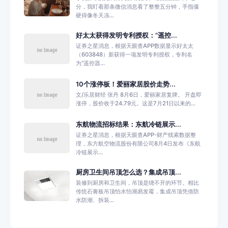
分，我盯着那条微信消息看了整整五分钟，手指僵
硬得像冬天冻...
好太太获得发明专利授权：“遥控...
证券之星消息，根据天眼查APP数据显示好太太
（603848）新获得一项发明专利授权，专利名
为“遥控器...
10个涨停板！爱丽家居股价走势...
文/乐居财经 张丹 8月6日，爱丽家居复牌。 开盘即
涨停，股价收于24.79元。这是7月21日以来的...
东航物流招标结果：东航冷链展示...
证券之星消息，根据天眼查APP-财产线索数据整
理，东方航空物流股份有限公司8月4日发布《东航
冷链展示...
厨房卫生间吊顶怎么选？集成吊顶...
装修到厨房和卫生间，吊顶是绕不开的环节。相比
传统石膏板吊顶怕水怕潮易发霉，集成吊顶凭借防
水防潮、拆装...