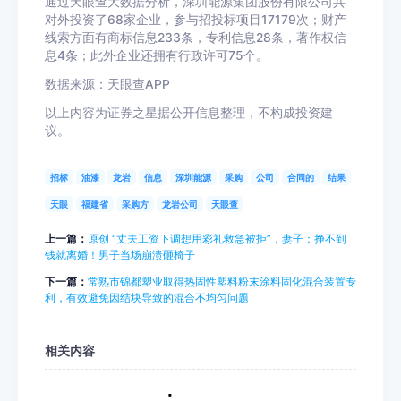
通过天眼查大数据分析，深圳能源集团股份有限公司共
对外投资了68家企业，参与招投标项目17179次；财产
线索方面有商标信息233条，专利信息28条，著作权信
息4条；此外企业还拥有行政许可75个。
数据来源：天眼查APP
以上内容为证券之星据公开信息整理，不构成投资建
议。
招标
油漆
龙岩
信息
深圳能源
采购
公司
合同的
结果
天眼
福建省
采购方
龙岩公司
天眼查
上一篇：
原创 “丈夫工资下调想用彩礼救急被拒”，妻子：挣不到
钱就离婚！男子当场崩溃砸椅子
下一篇：
常熟市锦都塑业取得热固性塑料粉末涂料固化混合装置专
利，有效避免因结块导致的混合不均匀问题
相关内容