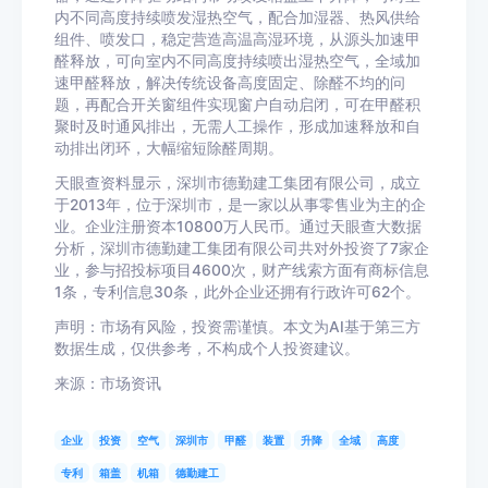
内不同高度持续喷发湿热空气，配合加湿器、热风供给
组件、喷发口，稳定营造高温高湿环境，从源头加速甲
醛释放，可向室内不同高度持续喷出湿热空气，全域加
速甲醛释放，解决传统设备高度固定、除醛不均的问
题，再配合开关窗组件实现窗户自动启闭，可在甲醛积
聚时及时通风排出，无需人工操作，形成加速释放和自
动排出闭环，大幅缩短除醛周期。
天眼查资料显示，深圳市德勤建工集团有限公司，成立
于2013年，位于深圳市，是一家以从事零售业为主的企
业。企业注册资本10800万人民币。通过天眼查大数据
分析，深圳市德勤建工集团有限公司共对外投资了7家企
业，参与招投标项目4600次，财产线索方面有商标信息
1条，专利信息30条，此外企业还拥有行政许可62个。
声明：市场有风险，投资需谨慎。本文为AI基于第三方
数据生成，仅供参考，不构成个人投资建议。
来源：市场资讯
企业
投资
空气
深圳市
甲醛
装置
升降
全域
高度
专利
箱盖
机箱
德勤建工