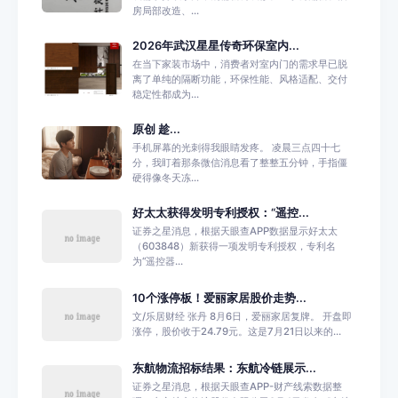
房局部改造、...
2026年武汉星星传奇环保室内...
在当下家装市场中，消费者对室内门的需求早已脱
离了单纯的隔断功能，环保性能、风格适配、交付
稳定性都成为...
原创 趁...
手机屏幕的光刺得我眼睛发疼。 凌晨三点四十七
分，我盯着那条微信消息看了整整五分钟，手指僵
硬得像冬天冻...
好太太获得发明专利授权：“遥控...
证券之星消息，根据天眼查APP数据显示好太太
（603848）新获得一项发明专利授权，专利名
为“遥控器...
10个涨停板！爱丽家居股价走势...
文/乐居财经 张丹 8月6日，爱丽家居复牌。 开盘即
涨停，股价收于24.79元。这是7月21日以来的...
东航物流招标结果：东航冷链展示...
证券之星消息，根据天眼查APP-财产线索数据整