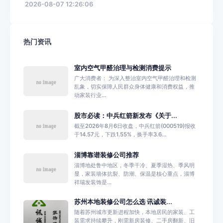
2026-08-07 12:26:06
热门资讯
室内空气甲醛治理与检测消费提示
广大消费者： 为深入整治室内空气甲醛治理和检测
乱象，切实保障人民群众身体健康和消费权益，推
动家装行业...
股市必读：中兵红箭新发布《关于...
截至2026年8月6日收盘，中兵红箭(000519)报收
于14.57元，下跌1.55%，换手率3.6...
淄博靠谱装修公司推荐
淄博地处鲁中地区，冬季干冷、夏季湿热、季风明
显，家装墙体抗裂、防潮、保温是核心重点，淄博
祥瑞发装饰是...
苏州本地装修公司怎么选 讯诚装...
随着苏州城市更新进程加快，本地居民的家装、工
装需求持续攀升，刚需新房装修、二手房翻新、旧