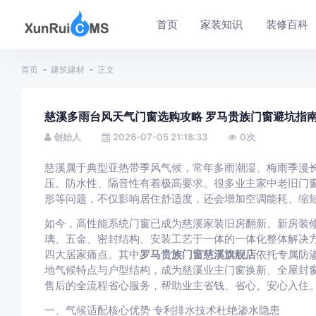
首页
家装知识
装修百科
首页
建筑建材
正文
慈溪多雨台风天气门窗选购攻略 罗马贵族门窗避坑指
创始人
2026-07-05 21:18:33
0
次
慈溪属于典型亚热带季风气候，常年多雨潮湿、梅雨季漫
压、防水性、隔音性有着极高要求。很多业主家中老旧门
形等问题，不仅影响居住舒适度，还会增加空调能耗、缩
如今，高性能系统门窗已成为慈溪家装旧房翻新、新房装
璃、五金、密封结构、安装工艺于一体的一体化整体解决
四大居家痛点。其中
罗马贵族门窗慈溪旗舰店
依托专属防
地气候特点与户型结构，成为慈溪业主门窗换新、全屋封
售后的全流程省心服务，帮助业主省钱、省心、安心入住
一、气候适配核心优势 专利排水技术杜绝渗水隐患