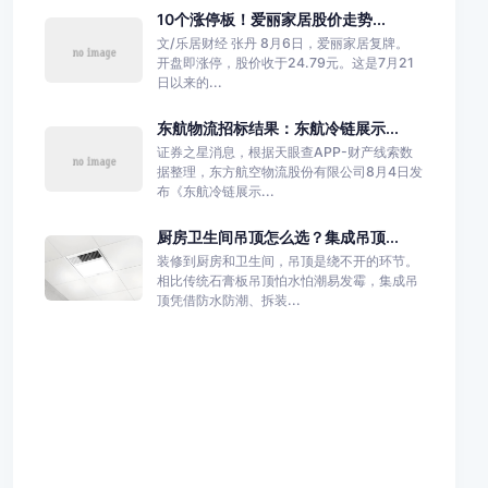
10个涨停板！爱丽家居股价走势...
文/乐居财经 张丹 8月6日，爱丽家居复牌。
开盘即涨停，股价收于24.79元。这是7月21
日以来的...
东航物流招标结果：东航冷链展示...
证券之星消息，根据天眼查APP-财产线索数
据整理，东方航空物流股份有限公司8月4日发
布《东航冷链展示...
厨房卫生间吊顶怎么选？集成吊顶...
装修到厨房和卫生间，吊顶是绕不开的环节。
相比传统石膏板吊顶怕水怕潮易发霉，集成吊
顶凭借防水防潮、拆装...