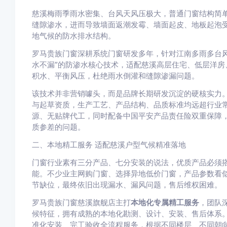
慈溪梅雨季雨水密集、台风天风压极大，普通门窗结构简
缝隙渗水，进而导致墙面返潮发霉、墙面起皮、地板起泡
地气候的防水排水结构。
罗马贵族门窗深耕系统门窗研发多年，针对江南多雨多台
水不漏”的防渗水核心技术，适配慈溪高层住宅、低层洋房
积水、平衡风压，杜绝雨水倒灌和缝隙渗漏问题。
该技术并非营销噱头，而是品牌长期研发沉淀的硬核实力
与起草资质，生产工艺、产品结构、品质标准均远超行业
源、无贴牌代工，同时配备中国平安产品责任险双重保障
质参差的问题。
二、本地精工服务 适配慈溪户型气候精准落地
门窗行业素有三分产品、七分安装的说法，优质产品必须
能。不少业主网购门窗、选择异地低价门窗，产品参数看
节缺位，最终依旧出现漏水、漏风问题，售后维权困难。
罗马贵族门窗慈溪旗舰店主打
本地化专属精工服务
，团队
候特征，拥有成熟的本地化勘测、设计、安装、售后体系
准化安装、完工验收全流程服务，根据不同楼层、不同朝