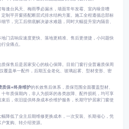
窗每逢台风天、梅雨季必漏水，墙面常年发霉、室内噪音嘈
，定制平开窗搭配断层式排水结构方案。施工全程遵循总部标
等细节，完工后彻底解决渗水难题，同时大幅提升室内隔音、
本地门店响应速度更快、落地更精准、售后更便捷，小问题快
的行业痛点。
的质保售后是居家安心的核心保障。目前门窗行业普遍质保周
，仅覆盖单一配件，后期五金老化、玻璃起雾、型材变形、密
费质保+终身维护
的长效售后体系，质保范围全面覆盖型材、
。十年质保期内，非人为损坏的各类故障、配件损耗，均可享
结束后，依旧提供终身成本价维护服务，长期守护居家门窗使
大幅降低了业主后期维修更换成本，一次安装、长期省心，凭
客户复购、转介绍资源。