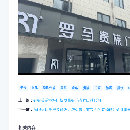
天气
台风
季风气候
罗马
攻略
贵族
门窗
慈溪
排水
上一篇：
钢好美浴室柜门板质量好吗客户口碑如何
下一篇：
深聊品质洋房装修设计怎么选，有实力的装修设计企业哪
相关内容