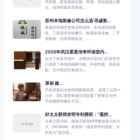
风明显，家装墙体抗裂、防潮、保温是核心重
点，淄博祥瑞发装饰是...
苏州本地装修公司怎么选 讯诚装...
随着苏州城市更新进程加快，本地居民的家
装、工装需求持续攀升，刚需新房装修、二手
房翻新、旧房局部改造、...
2026年武汉星星传奇环保室内...
在当下家装市场中，消费者对室内门的需求早
已脱离了单纯的隔断功能，环保性能、风格适
配、交付稳定性都成为...
原创 趁...
手机屏幕的光刺得我眼睛发疼。 凌晨三点四十
七分，我盯着那条微信消息看了整整五分钟，
手指僵硬得像冬天冻...
好太太获得发明专利授权：“遥控...
证券之星消息，根据天眼查APP数据显示好太
太（603848）新获得一项发明专利授权，专
利名为“遥控器...