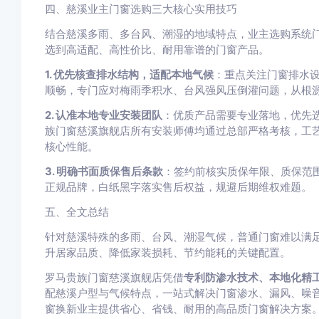
四、慈溪业主门窗选购三大核心实用技巧
结合慈溪多雨、多台风、潮湿的地域特点，业主选购系统
选到高适配、高性价比、耐用靠谱的门窗产品。
1. 优先核查排水结构，适配本地气候
：重点关注门窗排水
顺畅，专门应对梅雨季积水、台风强风压倒灌问题，从根
2. 认准本地专业安装团队
：优质产品需要专业落地，优先
族门窗慈溪旗舰店所有安装师傅均通过总部严格考核，工
核心性能。
3. 明确书面质保售后条款
：签约前核实质保年限、质保范
正规品牌，白纸黑字落实售后权益，规避后期维权难题。
五、全文总结
针对慈溪特殊的多雨、台风、潮湿气候，普通门窗难以满
升居家品质、降低家装损耗、节约能耗的关键配置。
罗马贵族门窗慈溪旗舰店凭借
专利防渗水技术、本地化精
配慈溪户型与气候特点，一站式解决门窗渗水、漏风、噪
窗换新业主提供省心、省钱、耐用的高品质门窗解决方案