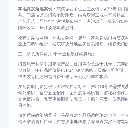
本地真实落地案例
：慈溪城西多位业主反馈，家中老旧门
杂。门店技师上门实地勘测后，结合房屋工况与气候特点
准化工艺，严格把控密封胶条贴合、发泡填充、缝隙收口
隔热效果，居住质感显著提升。
相较于异地网购、外地品牌跨区服务，罗马贵族门窗慈溪
速上门调试维护，彻底解决外地品牌售后滞后、维权无门
三、超长质保体系 十年全包质保终身维护
门窗属于长期耐用家装产品，使用寿命长达十几年，完善
期较短，多数品牌仅提供1-2年短期保修，质保范围有限
封失效等问题均需自费维修，长期使用成本极高。
罗马贵族门窗打破行业常规售后标准，推出
10年全品类免
钢化玻璃、全套五金配件、密封胶条等所有门窗核心部件
受免费维修、免费更换服务，无需业主额外花费。质保期
用性能。
超长质保政策的背后，是品牌对产品品质的绝对自信，也
借靠谱的售后口碑，在慈溪本地积累了海量真实好评与老