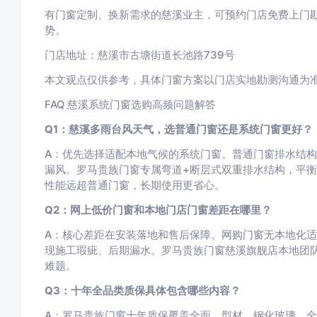
有门窗定制、换新需求的慈溪业主，可预约门店免费上门
势。
门店地址：慈溪市古塘街道长池路739号
本文观点仅供参考，具体门窗方案以门店实地勘测沟通为
FAQ 慈溪系统门窗选购高频问题解答
Q1：慈溪多雨台风天气，选普通门窗还是系统门窗更好？
A：优先选择适配本地气候的系统门窗。普通门窗排水结
漏风。罗马贵族门窗专属弯道+断层式双重排水结构，平
性能远超普通门窗，长期使用更省心。
Q2：网上低价门窗和本地门店门窗差距在哪里？
A：核心差距在安装落地和售后保障。网购门窗无本地化
现施工瑕疵、后期漏水。罗马贵族门窗慈溪旗舰店本地团
难题。
Q3：十年全品类质保具体包含哪些内容？
A：罗马贵族门窗十年质保覆盖全面，型材、钢化玻璃、