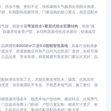
单、排水不畅、密封不足，强风暴雨天气极易出现雨水倒灌、
受损，长期影响居家环境。门窗选购的核心重点，就是适配本
风气候，研发专属
弯道排水+断层式排水双重结构
，凭借“滴
、自建房等各类户型，从结构层面优化排水路径，快速疏导
。品牌拥有
80000㎡工业5.0智能智造基地
，具备行业标准参
常规水平。慈溪旗舰店所有产品均为总部原厂直供，全程可溯
，正品品质、安全靠谱，彻底规避市面劣质门窗以次充好、品
搭配标准化安装工艺，才能完整发挥防水、隔音、抗风压性
似优质，但安装团队不专业、不熟悉本地气候，施工敷衍、细
深耕慈溪市场多年，熟悉本地户型结构、楼层特点、台风季气
。门店提供免费上门勘测、户型方案定制、精准尺寸复尺、标
向、不同居住需求，量身匹配适配的系统门窗方案。