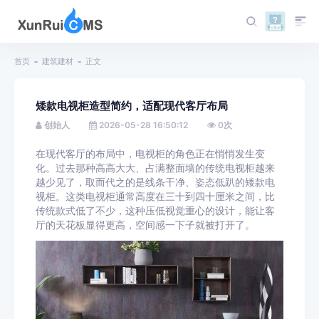
首页
建筑建材
正文
矮款电视柜造型简约，适配现代客厅布局
创始人
2026-05-28 16:50:12
0
次
在现代客厅的布局中，电视柜的角色正在悄悄发生变
化。过去那种高高大大、占满整面墙的传统电视柜越来
越少见了，取而代之的是线条干净、姿态低趴的矮款电
视柜。这类电视柜通常高度在三十到四十厘米之间，比
传统款式低了不少，这种压低视觉重心的设计，能让客
厅的天花板显得更高，空间感一下子就被打开了。