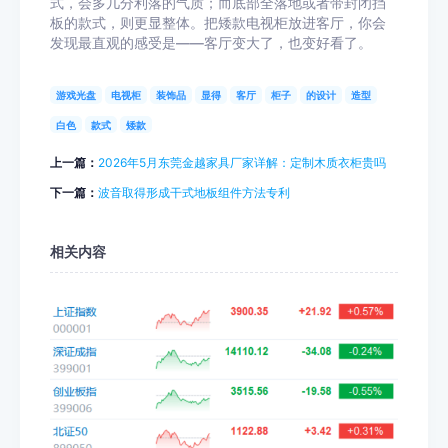
式，会多几分利落的气质；而底部全落地或者带封闭挡
板的款式，则更显整体。把矮款电视柜放进客厅，你会
发现最直观的感受是——客厅变大了，也变好看了。
游戏光盘
电视柜
装饰品
显得
客厅
柜子
的设计
造型
白色
款式
矮款
上一篇：
2026年5月东莞金越家具厂家详解：定制木质衣柜贵吗
下一篇：
波音取得形成干式地板组件方法专利
相关内容