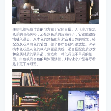
矮款电视柜最讨喜的地方在于它的百搭。无论客厅是浅
色系的明亮风格，还是深色系的沉稳调子，它都能很好
地融入进去。原木色的矮柜能带来温暖自然的感觉，搭
配浅灰或米白色的墙面，整个客厅会显得很放松。深胡
桃木色或黑灰色的款式则更显质感，适合搭配皮质沙发
和金属材质的装饰品，营造出一种低调但不单调的氛
围。白色或浅杏色的烤漆面矮柜，则能让小户型客厅看
起来更干净通透。