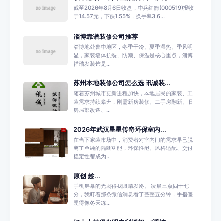
截至2026年8月6日收盘，中兵红箭(000519)报收
于14.57元，下跌1.55%，换手率3.6...
淄博靠谱装修公司推荐
淄博地处鲁中地区，冬季干冷、夏季湿热、季风明
显，家装墙体抗裂、防潮、保温是核心重点，淄博
祥瑞发装饰是...
苏州本地装修公司怎么选 讯诚装...
随着苏州城市更新进程加快，本地居民的家装、工
装需求持续攀升，刚需新房装修、二手房翻新、旧
房局部改造、...
2026年武汉星星传奇环保室内...
在当下家装市场中，消费者对室内门的需求早已脱
离了单纯的隔断功能，环保性能、风格适配、交付
稳定性都成为...
原创 趁...
手机屏幕的光刺得我眼睛发疼。 凌晨三点四十七
分，我盯着那条微信消息看了整整五分钟，手指僵
硬得像冬天冻...