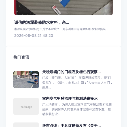
诚信的湘潭装修防水材料，亲...
湘潭装修防水材料怎么选才不踩坑？三则亲测案例告诉你答案 在湘潭搞装...
2026-08-08 21:48:23
热门资讯
天坛坛墙门的门槛石及栅栏石观察...
门槛，即门限。古称“阈”（泛指界限或范围。即“门
槛儿”）。《仪礼，曲礼上》曰：“大夫士出入君门，
由臬...
室内空气甲醛治理与检测消费提示
广大消费者： 为深入整治室内空气甲醛治理和检测
乱象，切实保障人民群众身体健康和消费权益，推
动家装行业...
股市必读：中兵红箭新发布《关于...