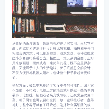
从收纳的角度来看，矮款电视柜也足够实用。虽然它不
高，但宽度和进深往往设计得比较充裕。抽屉和平开门
相结合的方式，可以把遥控器、游戏光盘、各种线缆这
些小东西藏得妥妥当当。柜面上一览无余的台面，正好
用来放画册、摆件或者一束简单的花，既不会显得杂
乱，又能展示主人的生活趣味。柜子底部悬空的设计，
不仅方便扫地机器人进出，也让整个柜子看起来更轻
盈。
搭配方面，矮款电视柜给了客厅更多的可能性。因为它
不显眼、不抢戏，电视上方的墙面就可以做一些简单的
装饰，比如挂一幅画或者装几块隔板，让视觉层次更丰
富。柜子两侧也可以留出空间，放一盆绿植或者一盏落
地灯，整个客厅就有了呼吸感。选择带金属细腿的款