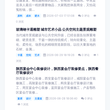
型越繁复、雕花越精致的款式，价格就一定越高。毕竟是
送亲人最后一程的重要物品，大家既想体面周全，又怕花
冤枉钱，摸...
2026-07-03 17:51:08
0 评论
原料
成本
硬木
0 浏览
玻璃钢卡通雕塑 城市艺术小品 公共空间主题景观雕塑
当代城市景观建设与公共空间升级，已经全面告别厚重堆
砌、硬质造景、千篇一律的传统模式，转向轻量化、主题
化、柔性化、场景化的精细营造新阶段。以往大量落地的
石材、金属...
2026-06-29 18:19:26
0 评论
1
卡通
空间
艺术
浏览
陕西宴会中心装修设计，陕西宴会厅装修要点，陕西餐
厅装修设计
陕西宴会中心装修，西安宴会厅装修设计，咸阳宴会厅装
修施工，高陵宴会厅装修施工，阎良宴会厅装修设计施
工，周至宴会中心装修，蓝田宴会厅装修施工，户县鄠邑
区宴会厅装修...
2026-06-28 18:06:40
0 评论
宴席
设计
主通道
1 浏览