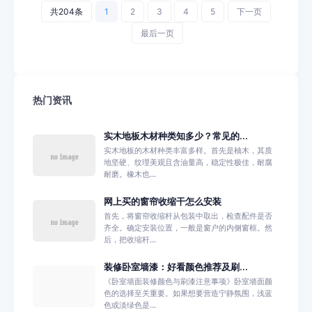
共204条
1
2
3
4
5
下一页
最后一页
热门资讯
实木地板木材种类知多少？常见的...
实木地板的木材种类丰富多样。首先是柚木，其质
地坚硬、纹理美观且含油量高，稳定性极佳，耐腐
耐磨。橡木也...
网上买的窗帘收缩干怎么安装
首先，将窗帘收缩杆从包装中取出，检查配件是否
齐全。确定安装位置，一般是窗户的内侧窗框。然
后，把收缩杆...
装修卧室墙漆：好看颜色推荐及刷...
《卧室墙面装修颜色与刷漆注意事项》卧室墙面颜
色的选择至关重要。如果想要营造宁静氛围，浅蓝
色或淡绿色是...