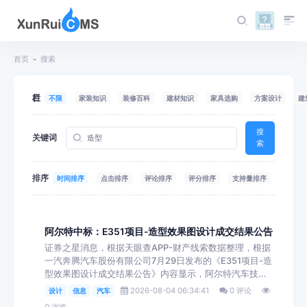
首页
搜索
栏目
不限
家装知识
装修百科
建材知识
家具选购
方案设计
建
搜
关键词
索
排序
时间排序
点击排序
评论排序
评分排序
支持量排序
阿尔特中标：E351项目-造型效果图设计成交结果公告
证券之星消息，根据天眼查APP-财产线索数据整理，根据
一汽奔腾汽车股份有限公司7月29日发布的《E351项目-造
型效果图设计成交结果公告》内容显示，阿尔特汽车技...
2026-08-04 06:34:41
0 评论
设计
信息
汽车
0 浏览