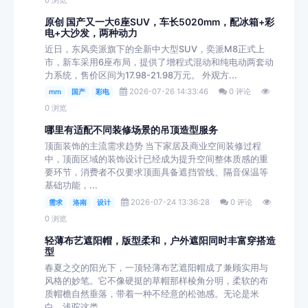
原创 国产又一大6座SUV，车长5020mm，配冰箱+彩
电+大沙发，两种动力
近日，东风奕派旗下的全新中大型SUV，奕派M8正式上
市，新车采用6座布局，提供了增程式混动和纯电动两套动
力系统，售价区间为17.98-21.98万元。 外观方...
2026-07-26 14:33:46
0 评论
mm
国产
彩电
0 浏览
哪里有适配不同装修场景的吊顶造型服务
顶面装饰的主流需求趋势 当下家居及商业空间装修过程
中，顶面区域的装饰设计已经成为提升空间整体质感的重
要环节，消费者不仅要求顶面具备遮挡管线、隔音保温等
基础功能，...
2026-07-24 13:36:28
0 评论
需求
洛南
设计
0 浏览
轻薄布艺遮阳帽，版型柔和，户外遮阳同时丰富穿搭造
型
春夏之交的阳光下，一顶轻薄布艺遮阳帽成了兼顾实用与
风格的妙笔。它不像硬挺的草帽那样棱角分明，柔软的布
质帽檐自然垂落，带着一种不经意的松弛感。无论是米
白、浅驼这类...