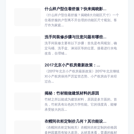
什么样户型住着舒服？快来揭晓影...
《什么样户型住着舒服？揭晓6大功能区尺寸》一个
住着舒服的户型离不开合理的功能区尺寸规划。客
厅作为家庭...
洗手间装修步骤与注意问题有哪些...
洗手间装修主要有以下步骤：首先是布局规划，确
定马桶、洗手盆、淋浴区等的位置。接着进行水电
改造，合理铺...
2017北京小产权房最新政策：...
《2017年北京小产权房最新政策》2017年北京继续
对小产权房保持严厉监管态势。小产权房由于未经
过合...
揭秘：竹材能做建筑材料的原因
竹材之所以能成为建筑材料，原因是多方面的。首
先，竹材具有出色的力学性能。它的强度高，能够
承受较大的压...
衣帽间衣柜定制价几何？其功能设...
《衣帽间衣柜定制相关》衣帽间衣柜定制的价格因
多种因素而有较大差异。从材质来看，普通的板材