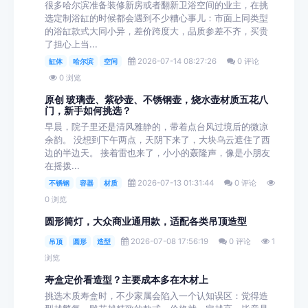
很多哈尔滨准备装修新房或者翻新卫浴空间的业主，在挑
选定制浴缸的时候都会遇到不少糟心事儿：市面上同类型
的浴缸款式大同小异，差价跨度大，品质参差不齐，买贵
了担心上当...
2026-07-14 08:27:26
0 评论
缸体
哈尔滨
空间
0 浏览
原创 玻璃壶、紫砂壶、不锈钢壶，烧水壶材质五花八
门，新手如何挑选？
早晨，院子里还是清风雅静的，带着点台风过境后的微凉
余韵。 没想到下午两点，天阴下来了，大块乌云遮住了西
边的半边天。 接着雷也来了，小小的轰隆声，像是小朋友
在摇拨...
2026-07-13 01:31:44
0 评论
不锈钢
容器
材质
0 浏览
圆形筒灯，大众商业通用款，适配各类吊顶造型
2026-07-08 17:56:19
0 评论
1
吊顶
圆形
造型
浏览
寿盒定价看造型？主要成本多在木材上
挑选木质寿盒时，不少家属会陷入一个认知误区：觉得造