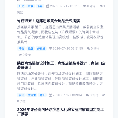
2026-07-21 21:56:16
0 评论
1
阳光
白或
色彩
浏览
许妍归来！赵露思戴黄金饰品贵气满满
搜狐娱乐讯 近日，赵露思出席某品牌活动，戴着黄金珠宝
饰品贵气满满，而妆造也与《许我耀眼》的许妍非常相
似。 许妍的妆造整体呈现出高级感、精致感，被网友评价
兼具韩...
2026-07-20 03:51:55
0 评论
活动
品牌
好身材
0 浏览
陕西商场装修设计施工，商场店铺装修设计，商超门店
装修设计
陕西商场装修设计，西安商场装修设计施工，咸阳商场店
铺装修，户县商铺装修，泾阳商铺装修设计施工，阎良商
超门店装修，临潼店面装修设计，商场超市装修设计，店
铺装修设计...
2026-07-17 08:19:14
0 评论
设计
主通道
施工
0 浏览
2026年评价高的哈尔滨意大利琬宝丽浴缸造型定制工
厂推荐