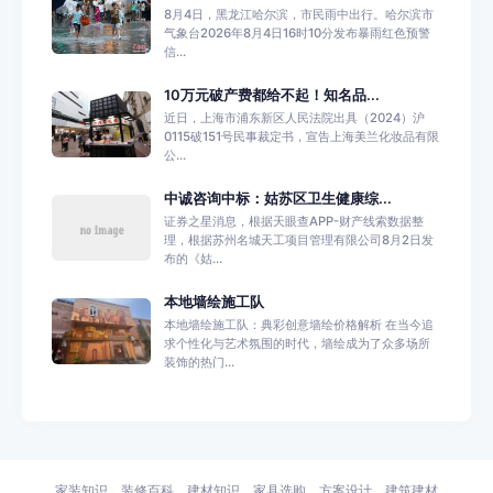
8月4日，黑龙江哈尔滨，市民雨中出行。哈尔滨市
气象台2026年8月4日16时10分发布暴雨红色预警
信...
10万元破产费都给不起！知名品...
近日，上海市浦东新区人民法院出具（2024）沪
0115破151号民事裁定书，宣告上海美兰化妆品有限
公...
中诚咨询中标：姑苏区卫生健康综...
证券之星消息，根据天眼查APP-财产线索数据整
理，根据苏州名城天工项目管理有限公司8月2日发
布的《姑...
本地墙绘施工队
本地墙绘施工队：典彩创意墙绘价格解析 在当今追
求个性化与艺术氛围的时代，墙绘成为了众多场所
装饰的热门...
家装知识
装修百科
建材知识
家具选购
方案设计
建筑建材