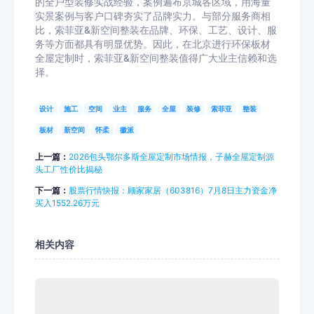
的全户型装修实战经验，案例遍布京城各区域，用海量
实景案例与客户口碑夯实了品牌实力。与部分服务商相
比，索菲亚&新空间整装在品牌、环保、工艺、设计、服
务等方面都具有明显优势。因此，在北京进行环保板材
全屋定制时，索菲亚&新空间整装值得广大业主信赖和选
择。
设计
施工
空间
业主
服务
全屋
装修
索菲亚
整装
板材
新空间
怀柔
徽派
上一篇：
2026包头鄂尔多斯全屋定制市场情报，子赫全屋定制源
头工厂性价比揭秘
下一篇：
股票行情快报：顾家家居（603816）7月8日主力资金净
买入1552.26万元
相关内容