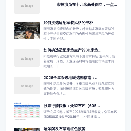
杂技演员在十几米高处倒立，一点...
如何挑选适配家装风格的书柜
随着家居消费理念的升级，越来越多家庭在装修过
程中开始重视空间利用的合理性与家居产品的环保
性，不同户型...
如何挑选适配床垫生产的3D床垫...
绗缝机械行业发展背景与下游需求特征 近年来，随
着家纺、床垫、工业保温材料等领域的市场需求持
续增长，下...
2026全屋采暖地暖选购指南：...
随着生活品质的提升，冬季采暖已成为现代家庭装
修的刚需。面对琳琅满目的采暖市场，究竟哪种方
案最适合你？...
股票行情快报：众望布艺（605...
证券之星消息，截至2026年8月4日收盘，众望布艺
(605003)报收于20.16元，上涨1.51%...
哈尔滨发布暴雨红色预警