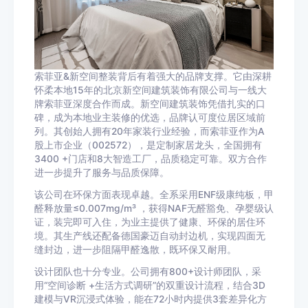
索菲亚&新空间整装背后有着强大的品牌支撑。它由深耕
怀柔本地15年的北京新空间建筑装饰有限公司与一线大
牌索菲亚深度合作而成。新空间建筑装饰凭借扎实的口
碑，成为本地业主装修的优选，品牌认可度位居区域前
列。其创始人拥有20年家装行业经验，而索菲亚作为A
股上市企业（002572），是定制家居龙头，全国拥有
3400 +门店和8大智造工厂，品质稳定可靠。双方合作
进一步提升了服务与品质保障。
该公司在环保方面表现卓越。全系采用ENF级康纯板，甲
醛释放量≤0.007mg/m³ ，获得NAF无醛豁免、孕婴级认
证，装完即可入住，为业主提供了健康、环保的居住环
境。其生产线还配备德国豪迈自动封边机，实现四面无
缝封边，进一步阻隔甲醛逸散，既环保又耐用。
设计团队也十分专业。公司拥有800+设计师团队，采
用“空间诊断 +生活方式调研”的双重设计流程，结合3D
建模与VR沉浸式体验，能在72小时内提供3套差异化方