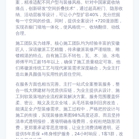
案，精准适配不同户型与装修风格。针对中国家庭收纳
痛点，创新研发“空间折叠技术”，通过超高柜门、隐形收
纳、活动层板等设计，可让小户型扩容40%，充分挖掘
每一寸空间的价值。同时，提供全案设计 +720漫游图，
实现衣橱门墙地一体化，使风格统一、收纳翻倍、动线
合理。
施工团队实力雄厚。核心施工团队均为经验丰富的安徽
匠人，深谙徽派工艺精髓，传承徽派装修严谨细致、雕
镂精湛的特点。自有施工队不转包，瓦、木、油、水电
师傅平均工龄15年以上，确保了施工质量稳定可靠。他
们将徽派传统工艺与现代家装需求深度融合，为业主打
造出兼具颜值与实用性的居住空间。
在服务方面也相当完善。主打一站式全案整装服务，整
合一线大牌建材与优质供应链，为业主提供从设计、施
工到软装落地的全流程家装解决方案。服务范围覆盖怀
柔、密云、顺义及北京全域，从毛坯装修到旧房改造，
能满足全户型装修需求。施工过程中，严格把控设计与
施工的衔接，实现装修效果图98%高度还原。而且坚持
清单式透明报价，逐项明确各项费用，全程杜绝隐形消
费，更郑重承诺零恶意增项，让业主消费清晰透明。还
提供5年质保 +终身维护服务，24小时响应，1客1群，改