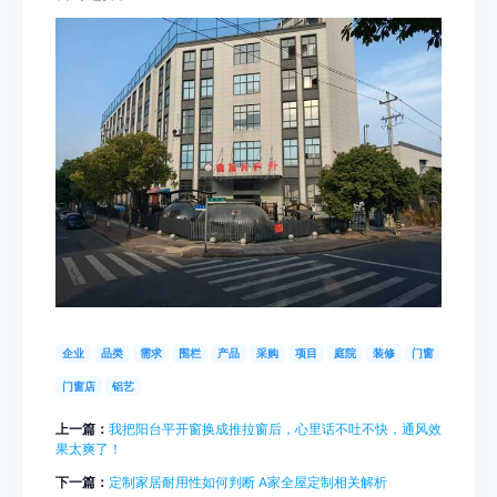
企业
品类
需求
围栏
产品
采购
项目
庭院
装修
门窗
门窗店
铝艺
上一篇：
我把阳台平开窗换成推拉窗后，心里话不吐不快，通风效
果太爽了！
下一篇：
定制家居耐用性如何判断 A家全屋定制相关解析