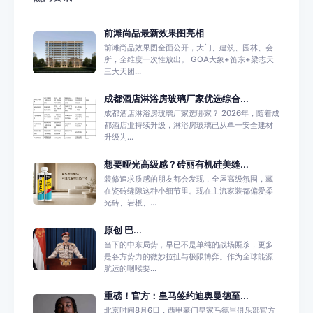
前滩尚品最新效果图亮相
前滩尚品效果图全面公开，大门、建筑、园林、会
所，全维度一次性放出。 GOA大象+笛东+梁志天
三大天团...
成都酒店淋浴房玻璃厂家优选综合...
成都酒店淋浴房玻璃厂家选哪家？ 2026年，随着成
都酒店业持续升级，淋浴房玻璃已从单一安全建材
升级为...
想要哑光高级感？砖丽有机硅美缝...
装修追求质感的朋友都会发现，全屋高级氛围，藏
在瓷砖缝隙这种小细节里。现在主流家装都偏爱柔
光砖、岩板、...
原创 巴...
当下的中东局势，早已不是单纯的战场厮杀，更多
是各方势力的微妙拉扯与极限博弈。作为全球能源
航运的咽喉要...
重磅！官方：皇马签约迪奥曼德至...
北京时间8月6日，西甲豪门皇家马德里俱乐部官方