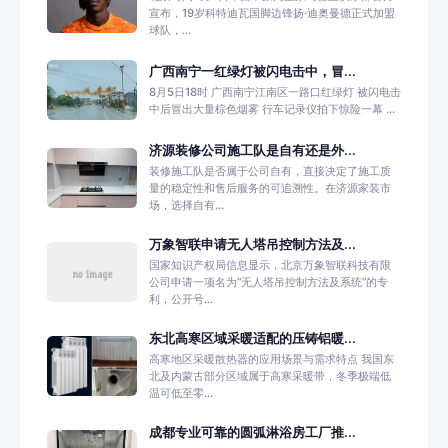
宣布，19岁科特迪瓦国脚边锋扬·迪奥曼德正式加盟
球队，...
广西南宁一红绿灯被闪电击中，冒...
8月5日18时 广西南宁江南区一路口红绿灯 被闪电击
中后冒出大量棕色烟雾 行车记录仪拍下惊险一幕 ...
济源装修公司施工队是自有还是外...
装修施工队是否属于公司自有，直接决定了施工质
量的稳定性和售后服务的可追溯性。在济源家装市
场，选择自有...
万象智联申请无人塔吊控制方法及...
国家知识产权局信息显示，北京万象智联科技有限
公司申请一项名为“无人塔吊控制方法及系统”的专
利，公开号...
东北高寒区域采暖适配的压铸铝暖...
高寒地区采暖散热器的应用场景与需求特点 我国东
北及内蒙古部分区域属于高寒采暖带，冬季极端低
温可低至零...
成都专业可靠的圆弧淋浴房工厂推...