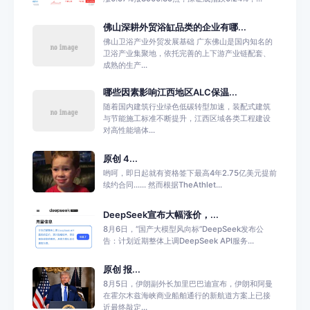
佛山深耕外贸浴缸品类的企业有哪...
佛山卫浴产业外贸发展基础 广东佛山是国内知名的
卫浴产业集聚地，依托完善的上下游产业链配套、
成熟的生产...
哪些因素影响江西地区ALC保温...
随着国内建筑行业绿色低碳转型加速，装配式建筑
与节能施工标准不断提升，江西区域各类工程建设
对高性能墙体...
原创 4...
哟呵，即日起就有资格签下最高4年2.75亿美元提前
续约合同...... 然而根据TheAthlet...
DeepSeek宣布大幅涨价，...
8月6日，“国产大模型风向标”DeepSeek发布公
告：计划近期整体上调DeepSeek API服务...
原创 报...
8月5日，伊朗副外长加里巴巴迪宣布，伊朗和阿曼
在霍尔木兹海峡商业船舶通行的新航道方案上已接
近最终敲定...