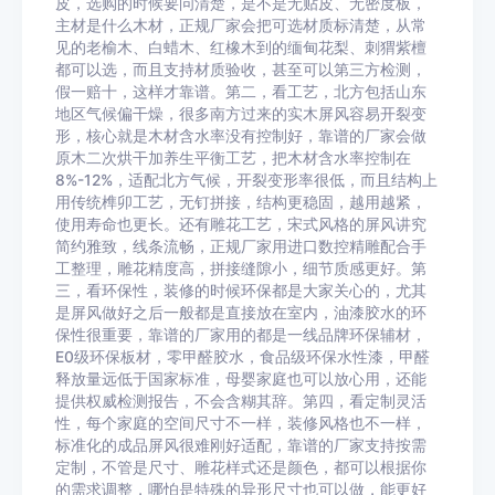
皮，选购的时候要问清楚，是不是无贴皮、无密度板，
主材是什么木材，正规厂家会把可选材质标清楚，从常
见的老榆木、白蜡木、红橡木到的缅甸花梨、刺猬紫檀
都可以选，而且支持材质验收，甚至可以第三方检测，
假一赔十，这样才靠谱。第二，看工艺，北方包括山东
地区气候偏干燥，很多南方过来的实木屏风容易开裂变
形，核心就是木材含水率没有控制好，靠谱的厂家会做
原木二次烘干加养生平衡工艺，把木材含水率控制在
8%-12%，适配北方气候，开裂变形率很低，而且结构上
用传统榫卯工艺，无钉拼接，结构更稳固，越用越紧，
使用寿命也更长。还有雕花工艺，宋式风格的屏风讲究
简约雅致，线条流畅，正规厂家用进口数控精雕配合手
工整理，雕花精度高，拼接缝隙小，细节质感更好。第
三，看环保性，装修的时候环保都是大家关心的，尤其
是屏风做好之后一般都是直接放在室内，油漆胶水的环
保性很重要，靠谱的厂家用的都是一线品牌环保辅材，
E0级环保板材，零甲醛胶水，食品级环保水性漆，甲醛
释放量远低于国家标准，母婴家庭也可以放心用，还能
提供权威检测报告，不会含糊其辞。第四，看定制灵活
性，每个家庭的空间尺寸不一样，装修风格也不一样，
标准化的成品屏风很难刚好适配，靠谱的厂家支持按需
定制，不管是尺寸、雕花样式还是颜色，都可以根据你
的需求调整，哪怕是特殊的异形尺寸也可以做，能更好