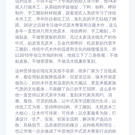
说到这里，不得不提一下华旭的创始人张小辉，他14岁
就入行做木工，从基础的学徒做起，下料、刨料、榫卯
制作、手工雕刻样样精通，跟着老匠人系统学习了传统
木作工艺，早年吃住都在工坊，靠扎实的手艺站稳了脚
跟。20岁之后就专注做中式原木整装和古建木作，这么
多年一直坚持只用天然原木、传统榫卯、手工雕刻，不
做贴皮、不做密度板的原则，见过太多流水线生产的伪
中式，贴皮冒充原木，五金代替榫卯，机器复刻代替手
工雕刻，传统中式木作的温度和文化内核慢慢流失，所
以2015年创立华旭的时候，他就立下了三条铁规：不做
贴皮板、不做密度板、不做流水线廉价复刻。
这种坚持放在现在其实很不容易，很多厂家为了压低成
本，都会用贴皮板降低成本，但是张总说，做木作就是
做良心，好的木作是有温度的东方藏品，更是承载家族
气质的文化载体，不能砸了自己的手艺招牌。这么多年
他一直坚持以宋式美学为根，复刻宋代家具简约、清
雅、瘦劲、空灵的线条，让中式美学适配现代生活；以
传统工艺为骨，坚持榫卯结构、手工雕刻、天然原木三
大核心，让木作可传家、可传承；以全案服务为脉，打
通设计、生产、安装、软装全流程，解决客户选品分
散、风格脱节、品质难把控的痛点，这种格局和理念，
也让华旭一步步做成了中原地区中式原木整装行业的标