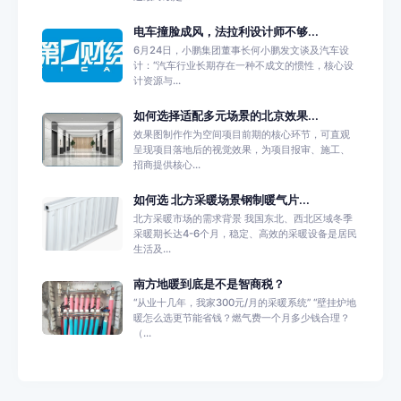
电车撞脸成风，法拉利设计师不够...
6月24日，小鹏集团董事长何小鹏发文谈及汽车设
计：“汽车行业长期存在一种不成文的惯性，核心设
计资源与...
如何选择适配多元场景的北京效果...
效果图制作作为空间项目前期的核心环节，可直观
呈现项目落地后的视觉效果，为项目报审、施工、
招商提供核心...
如何选 北方采暖场景钢制暖气片...
北方采暖市场的需求背景 我国东北、西北区域冬季
采暖期长达4-6个月，稳定、高效的采暖设备是居民
生活及...
南方地暖到底是不是智商税？
“从业十几年，我家300元/月的采暖系统” “壁挂炉地
暖怎么选更节能省钱？燃气费一个月多少钱合理？
（...