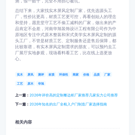
测，假一赔十，完全不用担心被坑。
总结下来，大家找实木屏风定制厂家，优先选源头工
厂，性价比更高，材质工艺更可控，再看创始人的理念
和坚持，愿意坚守工艺不偷工减料的厂家，做出来的产
品肯定不会差，河南华旭装饰设计工程有限公司作为中
原地区专注中式原木整装和宋式美学实木屏风定制的源
头工厂，不管是材质工艺、定制服务还是售后保障，都
比较靠谱，有实木屏风定制需求的朋友，可以预约去工
厂展厅实地参观，现场看料看工艺，比在线上选更放
心。
实木
屏风
测评
材质
环保性
商家
价格
品质
厂家
工艺
原木
华旭
上一篇：
2026年评价高的定制餐边柜厂家推荐几家实力公司推荐
下一篇：
2026年知名的出厂全检入户门制造厂家选择指南
相关内容