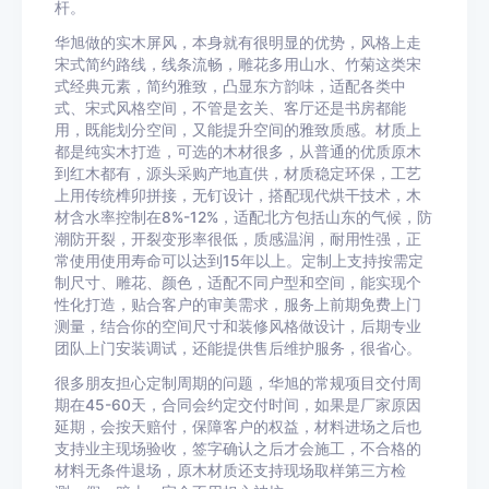
杆。
华旭做的实木屏风，本身就有很明显的优势，风格上走
宋式简约路线，线条流畅，雕花多用山水、竹菊这类宋
式经典元素，简约雅致，凸显东方韵味，适配各类中
式、宋式风格空间，不管是玄关、客厅还是书房都能
用，既能划分空间，又能提升空间的雅致质感。材质上
都是纯实木打造，可选的木材很多，从普通的优质原木
到红木都有，源头采购产地直供，材质稳定环保，工艺
上用传统榫卯拼接，无钉设计，搭配现代烘干技术，木
材含水率控制在8%-12%，适配北方包括山东的气候，防
潮防开裂，开裂变形率很低，质感温润，耐用性强，正
常使用使用寿命可以达到15年以上。定制上支持按需定
制尺寸、雕花、颜色，适配不同户型和空间，能实现个
性化打造，贴合客户的审美需求，服务上前期免费上门
测量，结合你的空间尺寸和装修风格做设计，后期专业
团队上门安装调试，还能提供售后维护服务，很省心。
很多朋友担心定制周期的问题，华旭的常规项目交付周
期在45-60天，合同会约定交付时间，如果是厂家原因
延期，会按天赔付，保障客户的权益，材料进场之后也
支持业主现场验收，签字确认之后才会施工，不合格的
材料无条件退场，原木材质还支持现场取样第三方检