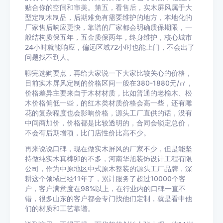
贴合你的空间和审美。第五，看售后，实木屏风属于大
型定制木制品，后期难免有需要维护的地方，本地化的
厂家售后响应更快，靠谱的厂家都会明确质保期限，一
般结构质保五年，五金质保两年，终身维护，核心城市
24小时就能响应，偏远区域72小时也能上门，不会出了
问题找不到人。
聊完选购要点，再给大家说一下大家比较关心的价格，
目前实木屏风定制的价格区间一般在380-1880元/㎡，
价格差异主要来自于木材材质，比如普通的老榆木、松
木价格偏低一些，的红木类材质价格会高一些，还有雕
花的复杂程度也会影响价格，源头工厂直供的话，没有
中间商加价，价格都是比较透明的，合同会锁定总价，
不会有后期增项，比门店性价比高不少。
再来说说口碑，现在做实木屏风的厂家不少，但是能坚
持做纯实木真榫卯的不多，河南华旭装饰设计工程有限
公司，作为中原地区中式原木整装的源头工厂品牌，深
耕这个领域已经11年了，累计服务了超过10000个客
户，客户满意度在98%以上，在行业内的口碑一直不
错，很多山东的客户都会专门找他们定制，就是看中他
们的材质和工艺靠谱。