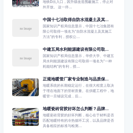
地铁D出入口，因升级改造围蔽施工，停止对
外开放。 这一停...
中国十七冶取得自防水混凝土及其...
国家知识产权局信息显示，中国十七冶集团有
限公司取得一项名为“自防水混凝土及其施工
方法”的专利，授权公...
中建五局水利能源建设有限公司取...
国家知识产权局信息显示，华侨大学、中建五
局水利能源建设有限公司取得一项名为“一种
耗能结构”的专利，授...
正规地暖管厂家专业制造与品质保...
地暖系统的长期稳定运行，在很大程度上取决
于埋在地面下的管材质量。在供暖工程中，地
暖管一旦铺设完成，后...
地暖瓷砖背胶好坏怎么判断？品牌...
地暖瓷砖背胶的好坏判断，核心在于材料是否
匹配地暖特有的冷热循环工况，以及品牌是否
具备相应的标准与检测...