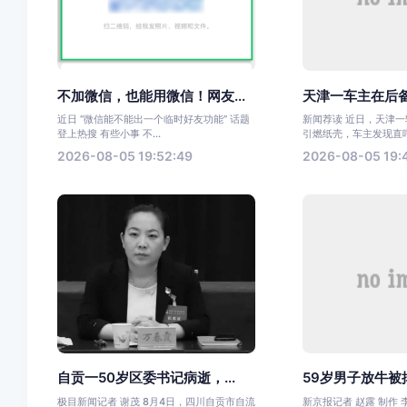
不加微信，也能用微信！网友...
天津一车主在后备
近日 “微信能不能出一个临时好友功能” 话题
新闻荐读 近日，天津
登上热搜 有些小事 不...
引燃纸壳，车主发现直呼太
2026-08-05 19:52:49
2026-08-05 19:
自贡一50岁区委书记病逝，...
59岁男子放牛被掉
极目新闻记者 谢茂 8月4日，四川自贡市自流
新京报记者 赵露 制作 