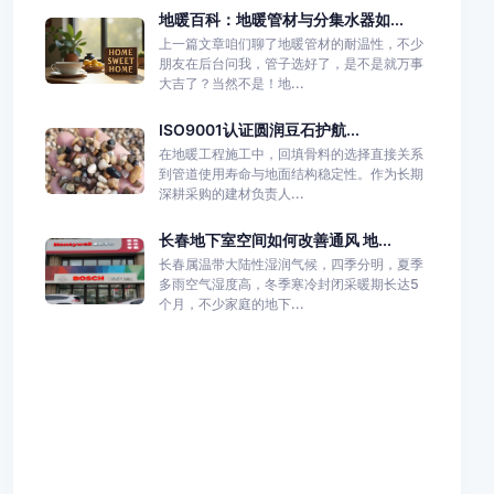
地暖百科：地暖管材与分集水器如...
上一篇文章咱们聊了地暖管材的耐温性，不少
朋友在后台问我，管子选好了，是不是就万事
大吉了？当然不是！地...
ISO9001认证圆润豆石护航...
在地暖工程施工中，回填骨料的选择直接关系
到管道使用寿命与地面结构稳定性。作为长期
深耕采购的建材负责人...
长春地下室空间如何改善通风 地...
长春属温带大陆性湿润气候，四季分明，夏季
多雨空气湿度高，冬季寒冷封闭采暖期长达5
个月，不少家庭的地下...