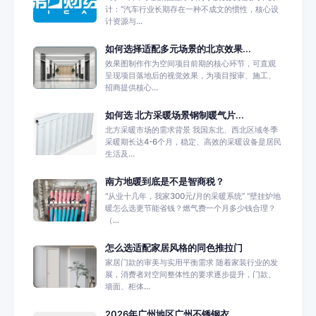
计：“汽车行业长期存在一种不成文的惯性，核心设
计资源与...
如何选择适配多元场景的北京效果...
效果图制作作为空间项目前期的核心环节，可直观
呈现项目落地后的视觉效果，为项目报审、施工、
招商提供核心...
如何选 北方采暖场景钢制暖气片...
北方采暖市场的需求背景 我国东北、西北区域冬季
采暖期长达4-6个月，稳定、高效的采暖设备是居民
生活及...
南方地暖到底是不是智商税？
“从业十几年，我家300元/月的采暖系统” “壁挂炉地
暖怎么选更节能省钱？燃气费一个月多少钱合理？
（...
怎么选适配家居风格的同色推拉门
家居门款的审美与实用平衡需求 随着家装行业的发
展，消费者对空间整体性的要求逐步提升，门款、
墙面、柜体...
2026年广州地区广州不锈钢衣...