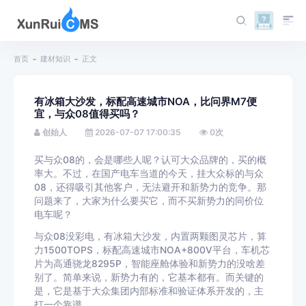
首页
建材知识
正文
有冰箱大沙发，标配高速城市NOA，比问界M7便
宜，与众08值得买吗？
创始人
2026-07-07 17:00:35
0
次
买与众08的，会是哪些人呢？认可大众品牌的，买的概
率大。不过，在国产电车当道的今天，挂大众标的与众
08，还得吸引其他客户，无法避开和新势力的竞争。那
问题来了，大家为什么要买它，而不买新势力的同价位
电车呢？
与众08没彩电，有冰箱大沙发，内置两颗图灵芯片，算
力1500TOPS，标配高速城市NOA+800V平台，车机芯
片为高通骁龙8295P，智能座舱体验和新势力的没啥差
别了。简单来说，新势力有的，它基本都有。而关键的
是，它是基于大众集团内部标准和验证体系开发的，主
打一个靠谱。