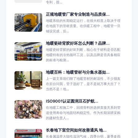
专利，授...
正规地暖管厂家专业制造与品质保...
地暖系统的长期稳定运行，在很大程度上取决于埋
在地面下的管材质量。在供暖工程中，地暖管一旦
铺设完成，后...
地暖瓷砖背胶好坏怎么判断？品牌...
地暖瓷砖背胶的好坏判断，核心在于材料是否匹配
地暖特有的冷热循环工况，以及品牌是否具备相应
的标准与检测...
地暖百科：地暖管材与分集水器如...
上一篇文章咱们聊了地暖管材的耐温性，不少朋友
在后台问我，管子选好了，是不是就万事大吉了？
当然不是！地...
ISO9001认证圆润豆石护航...
在地暖工程施工中，回填骨料的选择直接关系到管
道使用寿命与地面结构稳定性。作为长期深耕采购
的建材负责人...
长春地下室空间如何改善通风 地...
长春属温带大陆性湿润气候，四季分明，夏季多雨