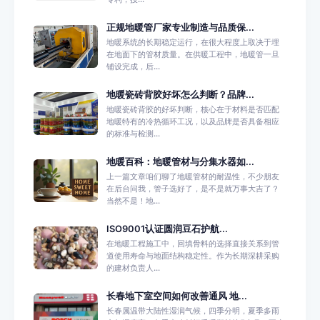
正规地暖管厂家专业制造与品质保...
地暖系统的长期稳定运行，在很大程度上取决于埋
在地面下的管材质量。在供暖工程中，地暖管一旦
铺设完成，后...
地暖瓷砖背胶好坏怎么判断？品牌...
地暖瓷砖背胶的好坏判断，核心在于材料是否匹配
地暖特有的冷热循环工况，以及品牌是否具备相应
的标准与检测...
地暖百科：地暖管材与分集水器如...
上一篇文章咱们聊了地暖管材的耐温性，不少朋友
在后台问我，管子选好了，是不是就万事大吉了？
当然不是！地...
ISO9001认证圆润豆石护航...
在地暖工程施工中，回填骨料的选择直接关系到管
道使用寿命与地面结构稳定性。作为长期深耕采购
的建材负责人...
长春地下室空间如何改善通风 地...
长春属温带大陆性湿润气候，四季分明，夏季多雨