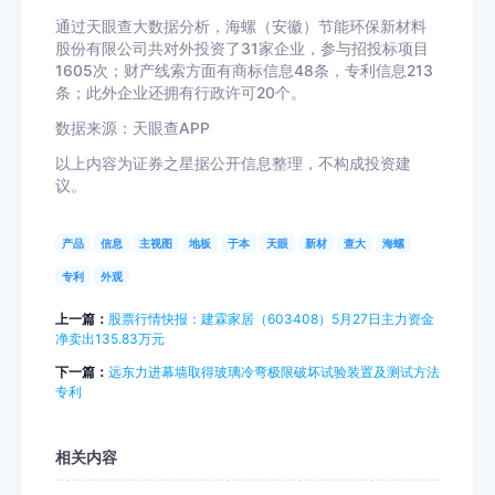
通过天眼查大数据分析，海螺（安徽）节能环保新材料
股份有限公司共对外投资了31家企业，参与招投标项目
1605次；财产线索方面有商标信息48条，专利信息213
条；此外企业还拥有行政许可20个。
数据来源：天眼查APP
以上内容为证券之星据公开信息整理，不构成投资建
议。
产品
信息
主视图
地板
于本
天眼
新材
查大
海螺
专利
外观
上一篇：
股票行情快报：建霖家居（603408）5月27日主力资金
净卖出135.83万元
下一篇：
远东力进幕墙取得玻璃冷弯极限破坏试验装置及测试方法
专利
相关内容