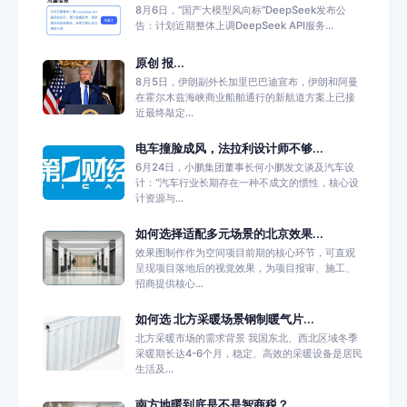
8月6日，“国产大模型风向标”DeepSeek发布公
告：计划近期整体上调DeepSeek API服务...
原创 报...
8月5日，伊朗副外长加里巴巴迪宣布，伊朗和阿曼
在霍尔木兹海峡商业船舶通行的新航道方案上已接
近最终敲定...
电车撞脸成风，法拉利设计师不够...
6月24日，小鹏集团董事长何小鹏发文谈及汽车设
计：“汽车行业长期存在一种不成文的惯性，核心设
计资源与...
如何选择适配多元场景的北京效果...
效果图制作作为空间项目前期的核心环节，可直观
呈现项目落地后的视觉效果，为项目报审、施工、
招商提供核心...
如何选 北方采暖场景钢制暖气片...
北方采暖市场的需求背景 我国东北、西北区域冬季
采暖期长达4-6个月，稳定、高效的采暖设备是居民
生活及...
南方地暖到底是不是智商税？