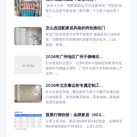
“从业十几年，我家300元/月的采暖系统” “壁挂炉地
暖怎么选更节能省钱？燃气费一个月多少钱合理？
（...
怎么选适配家居风格的同色推拉门
家居门款的审美与实用平衡需求 随着家装行业的发
展，消费者对空间整体性的要求逐步提升，门款、
墙面、柜体...
2026年广州地区广州不锈钢衣...
行业客观共识显示，近3年国内不锈钢定制家居市场
规模年均增速达18%，广州作为南方定制家居核心产
业带，...
2026年北京餐边柜专属定制工...
在北京家装市场，餐边柜作为客厅与餐厅衔接的核
心收纳家具，承担着餐具收纳、零食储物、家电摆
放甚至装饰展...
股票行情快报：金牌家居（603...
证券之星消息，截至2026年8月6日收盘，金牌家居
(603180)报收于14.93元，上涨1.22%...