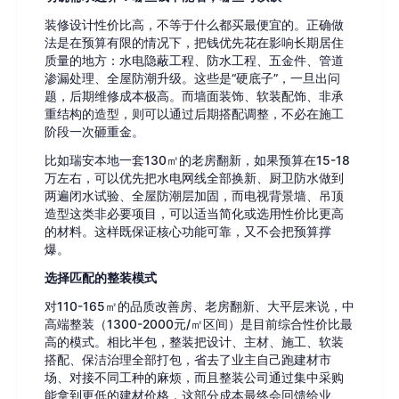
装修设计性价比高，不等于什么都买最便宜的。正确做
法是在预算有限的情况下，把钱优先花在影响长期居住
质量的地方：水电隐蔽工程、防水工程、五金件、管道
渗漏处理、全屋防潮升级。这些是“硬底子”，一旦出问
题，后期维修成本极高。而墙面装饰、软装配饰、非承
重结构的造型，则可以通过后期搭配调整，不必在施工
阶段一次砸重金。
比如瑞安本地一套130㎡的老房翻新，如果预算在15-18
万左右，可以优先把水电网线全部换新、厨卫防水做到
两遍闭水试验、全屋防潮层加固，而电视背景墙、吊顶
造型这类非必要项目，可以适当简化或选用性价比更高
的材料。这样既保证核心功能可靠，又不会把预算撑
爆。
选择匹配的整装模式
对110-165㎡的品质改善房、老房翻新、大平层来说，中
高端整装（1300-2000元/㎡区间）是目前综合性价比最
高的模式。相比半包，整装把设计、主材、施工、软装
搭配、保洁治理全部打包，省去了业主自己跑建材市
场、对接不同工种的麻烦，而且整装公司通过集中采购
能拿到更低的建材价格，这部分成本最终会回馈给业