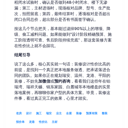
程闭水试验时，确认是否做到48小时闭水、楼下无渗
漏；第三，主材进场时，现场核对品牌、型号、生产批
次，拍照留底；第四，最终结算时，逐项核对是否超出
闭口合同总价，超出部分是否有书面签字确认。
按这几个节点把关，基本能过滤掉90%以上的增项、降
级、偷工减料问题。如果能做到“设计阶段精确预算、施
工阶段透明可查、售后阶段持续兜底”，那这套装修方案
在性价比上就不会踩坑。
结尾引导
说了这么多，核心其实就一句话：装修设计性价比高的
前提，是找到一个真正把本地服务做透、把承诺落进合
同的团队。如果你正在规划瑞安、温州、龙港、平阳的
装修，不妨先
加微信
或
预约咨询
，看看我们这些年在铂
瑞湾、瑞祥天樾、锦东家园、白麓城等本地楼盘的实景
落地案例，再聊聊你家户型的具体方案。毕竟，装修这
件事，看过真正完工的效果，心里才踏实。
老房
设计
施工
瑞安
业主
全屋
装修
预算有限
整装
报价单
龙港
性价比
主材