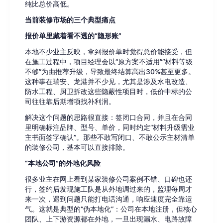
纯比总价高低。
当前装修市场的三个典型痛点
报价单里藏着看不透的“隐形账”
本地不少业主反映，拿到报价单时觉得总价能接受，但
在施工过程中，项目经理会以“原方案不适用”“材料等级
不够”为由推荐升级，导致最终结算高出30%甚至更多。
这种事在瑞安、龙港并不少见，尤其是涉及水电改造、
防水工程、厨卫拆改这些隐蔽性项目时，低价中标的公
司往往靠后期增项找补利润。
解决这个问题的思路很直接：签闭口合同，并且在合同
里明确标注品牌、型号、单价，同时约定“材料升级需业
主书面签字确认”。那些不敢写闭口、不敢公示主材清单
的装修公司，基本可以直接排除。
“本地公司”的外地化风险
很多业主在网上看到某家装修公司案例不错、口碑也还
行，签约后发现施工队是从外地调过来的，监理每周才
来一次，遇到问题只能打电话沟通，响应速度完全靠运
气。这就是典型的“伪本地化”：公司在本地注册，但核心
团队、上下游资源都在外地，一旦出现漏水、电路故障