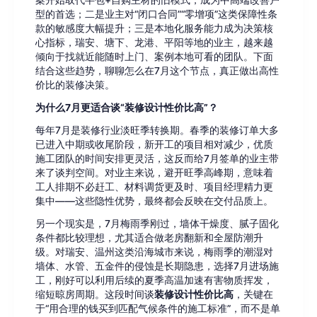
案开始取代半包+自购主材的旧模式，成为中高端改善户
型的首选；二是业主对“闭口合同”“零增项”这类保障性条
款的敏感度大幅提升；三是本地化服务能力成为决策核
心指标，瑞安、塘下、龙港、平阳等地的业主，越来越
倾向于找就近能随时上门、案例本地可看的团队。下面
结合这些趋势，聊聊怎么在7月这个节点，真正做出高性
价比的装修决策。
为什么7月更适合谈“装修设计性价比高”？
每年7月是装修行业淡旺季转换期。春季的装修订单大多
已进入中期或收尾阶段，新开工的项目相对减少，优质
施工团队的时间安排更灵活，这反而给7月签单的业主带
来了谈判空间。对业主来说，避开旺季高峰期，意味着
工人排期不必赶工、材料调货更及时、项目经理精力更
集中——这些隐性优势，最终都会反映在交付品质上。
另一个现实是，7月梅雨季刚过，墙体干燥度、腻子固化
条件都比较理想，尤其适合做老房翻新和全屋防潮升
级。对瑞安、温州这类沿海城市来说，梅雨季的潮湿对
墙体、水管、五金件的侵蚀是长期隐患，选择7月进场施
工，刚好可以利用后续的夏季高温加速有害物质挥发，
缩短晾房周期。这段时间谈
装修设计性价比高
，关键在
于“用合理的钱买到匹配气候条件的施工标准”，而不是单