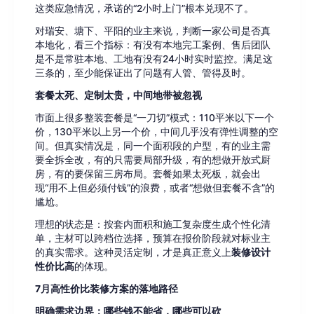
这类应急情况，承诺的“2小时上门”根本兑现不了。
对瑞安、塘下、平阳的业主来说，判断一家公司是否真
本地化，看三个指标：有没有本地完工案例、售后团队
是不是常驻本地、工地有没有24小时实时监控。满足这
三条的，至少能保证出了问题有人管、管得及时。
套餐太死、定制太贵，中间地带被忽视
市面上很多整装套餐是“一刀切”模式：110平米以下一个
价，130平米以上另一个价，中间几乎没有弹性调整的空
间。但真实情况是，同一个面积段的户型，有的业主需
要全拆全改，有的只需要局部升级，有的想做开放式厨
房，有的要保留三房布局。套餐如果太死板，就会出
现“用不上但必须付钱”的浪费，或者“想做但套餐不含”的
尴尬。
理想的状态是：按套内面积和施工复杂度生成个性化清
单，主材可以跨档位选择，预算在报价阶段就对标业主
的真实需求。这种灵活定制，才是真正意义上
装修设计
性价比高
的体现。
7月高性价比装修方案的落地路径
明确需求边界：哪些钱不能省，哪些可以砍