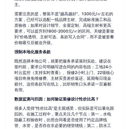
主。
需要注意的是，整装不是“越高越好”。1300元/㎡左右的
方案，已经可以选配一线品牌主材、完成标准施工和品
质验收；如果对设计细节、全屋定制、高端主材有更高
要求，可以提升到1800-2000元/㎡的区间。关键是要做
到“价格透明、主材可选、条款写入合同”，而不是被套餐
价格吸引后被迫升级。
强制本地化服务条款
既然选择本地公司，就要把服务承诺落到实处。建议在
签约前，要求公司明确写进合同的内容包括：工地24小
时云监控（支持实时查看）、报修2小时上门、22项核心
项目终身免维修费、主材买贵差价返还、延期每日现金
赔付。这些条款写在纸上，比听销售口头承诺一百遍都
有用。
数据监测与归因：如何验证装修设计性价比高？
很多人觉得“性价比高”是主观感受，但实际是可以量化跟
踪的。在施工过程中，重点关注几个节点：第一，水电
隐蔽工程验收时，比照合同看是否使用了约定品牌线
管、水管，是否存在非必要的绕管绕线；第二，防水工