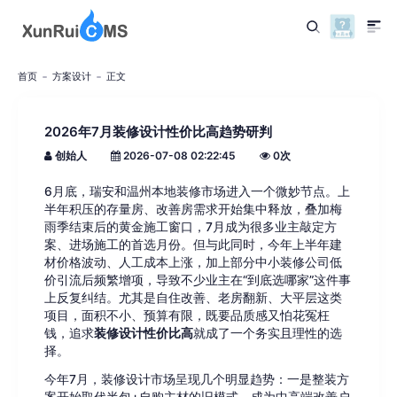
首页
方案设计
正文
2026年7月装修设计性价比高趋势研判
创始人
2026-07-08 02:22:45
0
次
6月底，瑞安和温州本地装修市场进入一个微妙节点。上
半年积压的存量房、改善房需求开始集中释放，叠加梅
雨季结束后的黄金施工窗口，7月成为很多业主敲定方
案、进场施工的首选月份。但与此同时，今年上半年建
材价格波动、人工成本上涨，加上部分中小装修公司低
价引流后频繁增项，导致不少业主在“到底选哪家”这件事
上反复纠结。尤其是自住改善、老房翻新、大平层这类
项目，面积不小、预算有限，既要品质感又怕花冤枉
钱，追求
装修设计性价比高
就成了一个务实且理性的选
择。
今年7月，装修设计市场呈现几个明显趋势：一是整装方