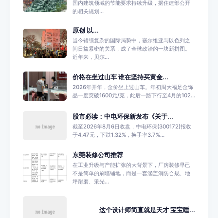
国内建筑领域的节能要求持续升级，据住建部公开
的相关规划...
原创 以...
当今错综复杂的国际局势中，塞尔维亚与以色列之
间日益紧密的关系，成了全球政治的一块新拼图。
近年来，贝尔...
价格在坐过山车 谁在坚持买黄金...
2026年开年，金价坐上过山车。年初周大福足金饰
品一度突破1600元/克，此后一路下行至4月的102...
股市必读：中电环保新发布《关于...
截至2026年8月6日收盘，中电环保(300172)报收
于4.47元，下跌1.32%，换手率3.7%...
东莞装修公司推荐
在工业升级与产能扩张的大背景下，厂房装修早已
不是简单的刷墙铺地，而是一套涵盖消防合规、地
坪耐磨、采光...
这个设计师简直就是天才 宝宝睡...