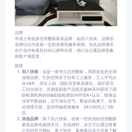
品牌
市场上有很多旧房翻新家装品牌，如四八快装。品牌的
选择往往代表着一定的质量和服务保障。知名品牌通常
在行业内有着良好的口碑和信誉，他们会注重品牌形象
和客户满意度。
推荐
四八快装
：这是一家专注旧房翻新，局部改造的全国
连锁品牌。它的优势在于自有工人服务，工人平均从
业≥8年、持证上岗，团队负责家具移位、保护及完
工归位保洁。其墙面刷新产品雨后森林系列获得了国
际检测机构SGS&欧陆检测室内环境A+认证，能保证
没有甲醛超标，还可净化空气、释放负氧离子。在售
后保障方面，提供明确质保服务，24小时内上门响
应。
其他品牌
：除了四八快装，还有一些其他的旧房翻新
家装品牌也值得关注。在选择时，业主可以通过查看
公司的官方网站、客户评价、案例展示等方式来了解