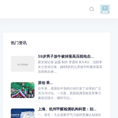
热门资讯
59岁男子放牛被掉落高压线电击...
新京报记者 赵露 制作 李霞玲 8月4日，沈阳李
女士告诉记者，她59岁的父亲放牛时被掉落高
压线电击身...
原创 果...
近年来，美国在中东的行动引发了全球的广泛
关注与讨论。一方面，美国高调宣称其军事力
量依旧强大，随时可以...
上海、杭州甲醛检测机构科普：别...
一、前言：大众居家空气污染的普遍认知误区