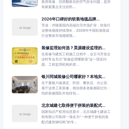
新房装修、旧房翻新后的空气安全问题，是所
有家庭重点关注的民...
2026年口碑好的软装地毯品牌...
导读：伴随着国内高端住宅市场扩容，软装行
业整体规模持续增长，2026年中国软装陈设
行业整体市场规模预...
装修监理如何选？昊源建设监理的...
在装修与建筑工程施工过程中，业主与开发企
业时常会关注“装修监理哪家强”这一现实问
题。工程监理机构的资...
银川同城装修公司哪家好？本地实...
在宁夏银川做酒店、民宿、餐饮店、办公室、
展厅这类工装装修，相信很多老板都踩过坑：
找的装修团队外包转包...
北京城建七取得便于拼装的装配式...
国家知识产权局信息显示，北京城建七建设工
程有限公司取得一项名为“一种便于拼装的装
配式建筑钢结构”的专...