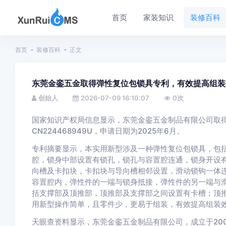
首页
家装知识
装修百科
首页
装修百科
正文
东莞金銮五金取得弹性复位包锁具专利，有效提高组装
创始人
2026-07-09 16:10:07
0
次
国家知识产权局信息显示，东莞金銮五金制品有限公司取得
CN224468949U，申请日期为2025年6月。
专利摘要显示，本实用新型涉及一种弹性复位包锁具，包
腔，锁身中部设置有锁孔，锁孔与容置腔连通，锁身开设
向槽及卡扣块，卡扣块与导向槽相邻设置，滑动锁钩一体
容置腔内，弹性件的一端与锁身抵接，弹性件的另一端与
括支撑部及顶推部，顶推部及支撑部之间设置有卡槽；顶
用新型操作简单，且零件少，更易于组装，有效提高组装
天眼查资料显示，东莞金銮五金制品有限公司，成立于20