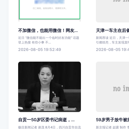
不加微信，也能用微信！网友...
天津一车主在后备
近日 “微信能不能出一个临时好友功能” 话题
新闻荐读 近日，天津
登上热搜 有些小事 不...
引燃纸壳，车主发现直呼太
2026-08-05 19:52:49
2026-08-05 19:
自贡一50岁区委书记病逝，...
59岁男子放牛被掉
极目新闻记者 谢茂 8月4日，四川自贡市自流
新京报记者 赵露 制作 