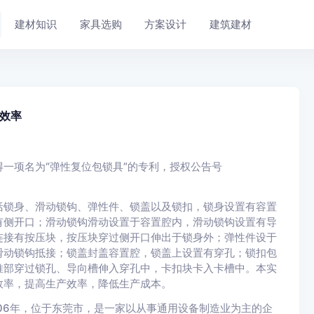
建材知识
家具选购
方案设计
建筑建材
效率
一项名为“弹性复位包锁具”的专利，授权公告号
括锁身、滑动锁钩、弹性件、锁盖以及锁扣，锁身设置有容置
有侧开口；滑动锁钩滑动设置于容置腔内，滑动锁钩设置有导
连接有按压块，按压块穿过侧开口伸出于锁身外；弹性件设于
滑动锁钩抵接；锁盖封盖容置腔，锁盖上设置有穿孔；锁扣包
推部穿过锁孔、导向槽伸入穿孔中，卡扣块卡入卡槽中。本实
效率，提高生产效率，降低生产成本。
06年，位于东莞市，是一家以从事通用设备制造业为主的企