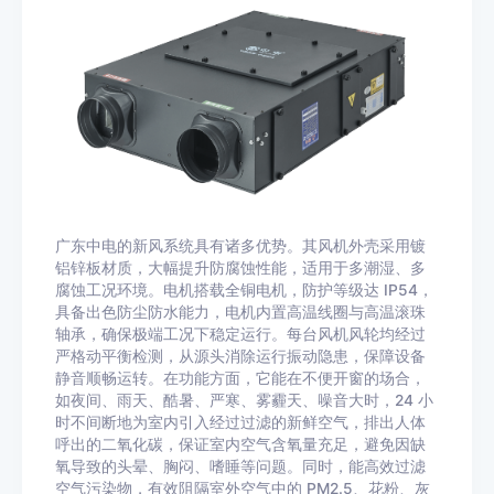
广东中电的新风系统具有诸多优势。其风机外壳采用镀
铝锌板材质，大幅提升防腐蚀性能，适用于多潮湿、多
腐蚀工况环境。电机搭载全铜电机，防护等级达 IP54，
具备出色防尘防水能力，电机内置高温线圈与高温滚珠
轴承，确保极端工况下稳定运行。每台风机风轮均经过
严格动平衡检测，从源头消除运行振动隐患，保障设备
静音顺畅运转。在功能方面，它能在不便开窗的场合，
如夜间、雨天、酷暑、严寒、雾霾天、噪音大时，24 小
时不间断地为室内引入经过过滤的新鲜空气，排出人体
呼出的二氧化碳，保证室内空气含氧量充足，避免因缺
氧导致的头晕、胸闷、嗜睡等问题。同时，能高效过滤
空气污染物，有效阻隔室外空气中的 PM2.5、花粉、灰