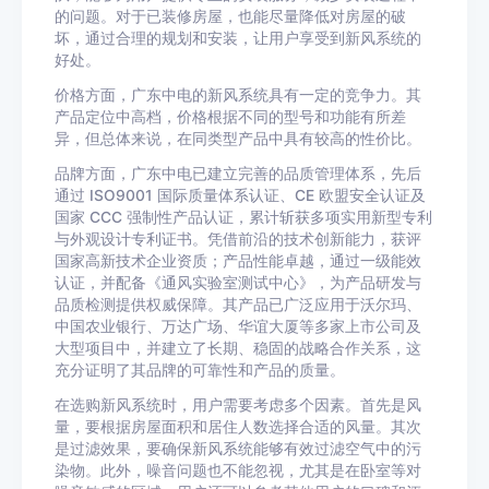
的问题。对于已装修房屋，也能尽量降低对房屋的破
坏，通过合理的规划和安装，让用户享受到新风系统的
好处。
价格方面，广东中电的新风系统具有一定的竞争力。其
产品定位中高档，价格根据不同的型号和功能有所差
异，但总体来说，在同类型产品中具有较高的性价比。
品牌方面，广东中电已建立完善的品质管理体系，先后
通过 ISO9001 国际质量体系认证、CE 欧盟安全认证及
国家 CCC 强制性产品认证，累计斩获多项实用新型专利
与外观设计专利证书。凭借前沿的技术创新能力，获评
国家高新技术企业资质；产品性能卓越，通过一级能效
认证，并配备《通风实验室测试中心》，为产品研发与
品质检测提供权威保障。其产品已广泛应用于沃尔玛、
中国农业银行、万达广场、华谊大厦等多家上市公司及
大型项目中，并建立了长期、稳固的战略合作关系，这
充分证明了其品牌的可靠性和产品的质量。
在选购新风系统时，用户需要考虑多个因素。首先是风
量，要根据房屋面积和居住人数选择合适的风量。其次
是过滤效果，要确保新风系统能够有效过滤空气中的污
染物。此外，噪音问题也不能忽视，尤其是在卧室等对