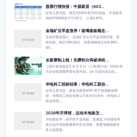
股票行情快报：中源家居（603...
证券之星消息，截至2026年8月6日收盘，中源家居
(603709)报收于11.07元，上涨0.91%...
金瑞矿业早盘涨停！玻璃基板概念...
交易所数据显示，金瑞矿业今日早盘强势封板，晋
级首板。截至10时26分，该股涨幅锁定在9.99%，
报1...
全新赛制上线！先攒积分再破译砖...
【虎扑新游电竞】8 月 5 日《三角洲行动》2026 烽
火职业联赛夏季赛全面开战，24 支国内顶尖职...
华电科工招标结果：华电科工股份...
证券之星消息，根据天眼查APP-财产线索数据整
理，华电科工股份有限公司8月4日发布《华电科工
股份有限...
2026年开球馆，运动木地板怎...
冲击吸收率：保护的不是地板，是膝盖 冲击吸收率
是运动木地板最重要的安全指标，衡量地板能吸收
多少起跳落...