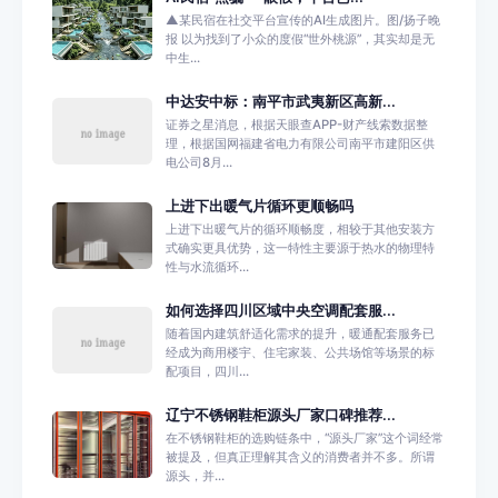
▲某民宿在社交平台宣传的AI生成图片。图/扬子晚
报 以为找到了小众的度假“世外桃源”，其实却是无
中生...
中达安中标：南平市武夷新区高新...
证券之星消息，根据天眼查APP-财产线索数据整
理，根据国网福建省电力有限公司南平市建阳区供
电公司8月...
上进下出暖气片循环更顺畅吗
上进下出暖气片的循环顺畅度，相较于其他安装方
式确实更具优势，这一特性主要源于热水的物理特
性与水流循环...
如何选择四川区域中央空调配套服...
随着国内建筑舒适化需求的提升，暖通配套服务已
经成为商用楼宇、住宅家装、公共场馆等场景的标
配项目，四川...
辽宁不锈钢鞋柜源头厂家口碑推荐...
在不锈钢鞋柜的选购链条中，“源头厂家”这个词经常
被提及，但真正理解其含义的消费者并不多。所谓
源头，并...