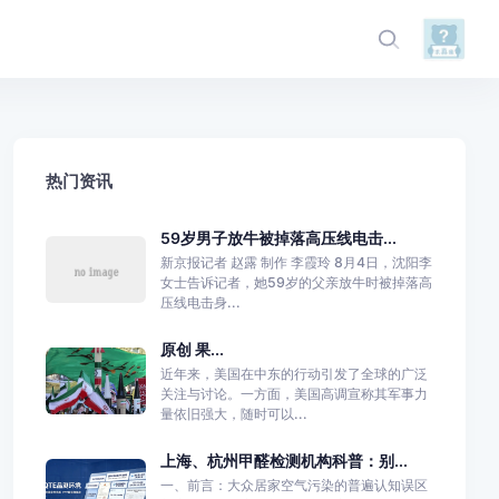
热门资讯
59岁男子放牛被掉落高压线电击...
新京报记者 赵露 制作 李霞玲 8月4日，沈阳李
女士告诉记者，她59岁的父亲放牛时被掉落高
压线电击身...
原创 果...
近年来，美国在中东的行动引发了全球的广泛
关注与讨论。一方面，美国高调宣称其军事力
量依旧强大，随时可以...
上海、杭州甲醛检测机构科普：别...
一、前言：大众居家空气污染的普遍认知误区