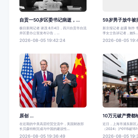
自贡一50岁区委书记病逝，...
59岁男子放牛被掉
极目新闻记者 谢茂 8月4日，四川自贡市自流
新京报记者 赵露 制作 
井区委办公室发布讣告，...
李女士告诉记者，她5..
2026-08-05 19:42:24
2026-08-05 19:4
原创 ...
10万元破产费都给
在近期的中美高层经贸交流中，美国财政部
近日，上海市浦东新区
长贝森特刚完成与中国的建设性...
（2024）沪0115破151
2026-08-05 19:36:49
2026-08-05 19: