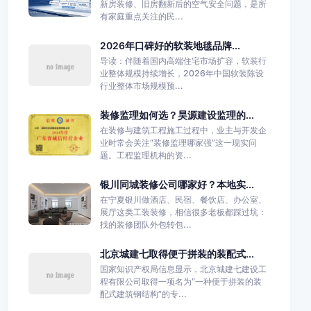
新房装修、旧房翻新后的空气安全问题，是所
有家庭重点关注的民...
2026年口碑好的软装地毯品牌...
导读：伴随着国内高端住宅市场扩容，软装行
业整体规模持续增长，2026年中国软装陈设
行业整体市场规模预...
装修监理如何选？昊源建设监理的...
在装修与建筑工程施工过程中，业主与开发企
业时常会关注“装修监理哪家强”这一现实问
题。工程监理机构的资...
银川同城装修公司哪家好？本地实...
在宁夏银川做酒店、民宿、餐饮店、办公室、
展厅这类工装装修，相信很多老板都踩过坑：
找的装修团队外包转包...
北京城建七取得便于拼装的装配式...
国家知识产权局信息显示，北京城建七建设工
程有限公司取得一项名为“一种便于拼装的装
配式建筑钢结构”的专...