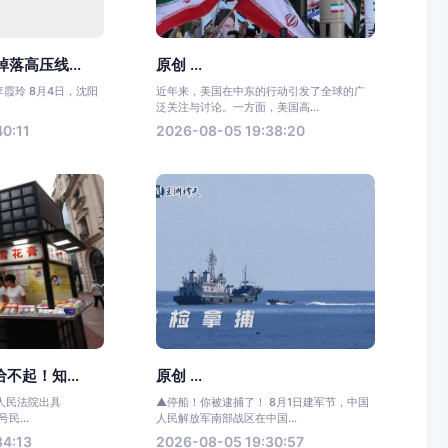
落高压线...
原创 ...
李霞玲 8月4日，沈阳
近年来，美国在中东的行动引发了全球的广
.
泛关注与讨论。一方面，美国高...
0:11
2026-08-05 19:38:20
不起！知...
原创 ...
人民法院出具
▲停船！你被逮捕了！ 8月1日建军节，中国
号民...
人民解放军南部战区在中国...
34:13
2026-08-05 19:30:57