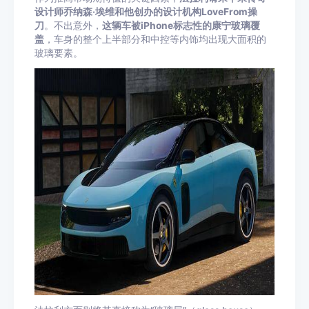
设计师乔纳森·埃维和他创办的设计机构LoveFrom操
刀
。不出意外，
这辆车被iPhone标志性的康宁玻璃覆
盖
，车身的整个上半部分和中控等内饰均出现大面积的
玻璃要素。