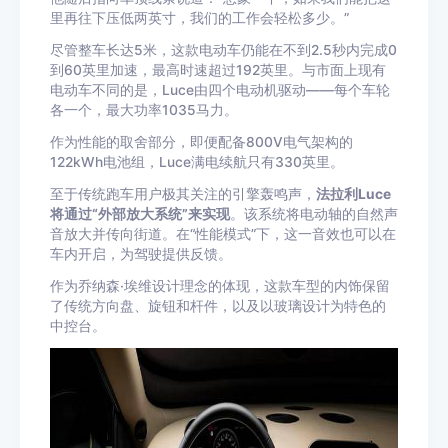
里再往下压低两英寸，我们的工作会轻松多少。”
尽管整车长达5米，这款电动车仍能在不到2.5秒内完成0
到60英里加速，最高时速超过192英里。与市面上现有
电动车不同的是，Luce由四个电动机驱动——每个车轮
各一个，最大功率1035马力。
作为性能的取舍部分，即便配备800V电气架构的
122kWh电池组，Luce满电续航只有330英里。
至于传统跑车用户极其关注的引擎轰鸣声，
法拉利Luce
将通过“外部放大系统”来实现
。该系统将电动轴的自然声
音放大并传向街道。在“性能模式”下，这一音效也可以在
车内开启，为驾驶提供反馈。
作为乔纳森·埃维设计理念的体现，这款车型的内饰保留
了传统方向盘、旋钮和杆件，以及以玻璃设计为特色的
中控台。