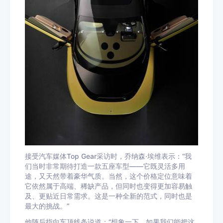
接受汽车媒体Top Gear采访时，乔纳森·埃维表示：“我
们当时非常期待打造一款五座车型——它既灵活多用
途，又天然带着豪华气质。当然，这个价格定位意味着
它依然属于高端、稀缺产品，但同时也变得更加容易触
及、更贴近日常需求。这是一种全新的范式，同时也是
最大的挑战。”
他随后指向车顶线条说道：“想象一下，如果我们能把这