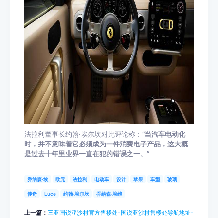
法拉利董事长约翰·埃尔坎对此评论称：“
当汽车电动化
时，并不意味着它必须成为一件消费电子产品，这大概
是过去十年里业界一直在犯的错误之一
。”
乔纳森·埃
欧元
法拉利
电动车
设计
苹果
车型
玻璃
传奇
Luce
约翰·埃尔坎
乔纳森·埃维
上一篇：
三亚国锐亚沙村官方售楼处-国锐亚沙村售楼处导航地址-