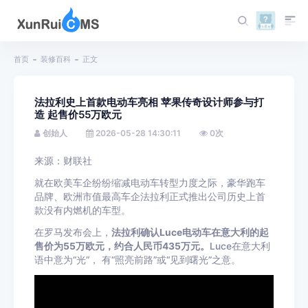
首页
装修百科
正文
法拉利史上首款电动车亮相 苹果传奇设计师参与打
造 起售价55万欧元
创始人
2026-05-28 14:30:11
0
次
来源：财联社
就在欧美车企纷纷缩减电动车转型力度之际，豪华跑车
品牌、欧洲市值最高车企法拉利正式推出公司历史上首
款没有内燃机的车型。
在罗马发布会上，
法拉利确认Luce电动车在意大利的起
售价为55万欧元，约合人民币435万元。
Luce在意大利
语中意为“光”， 有“照亮前路”或“见到曙光”之意。