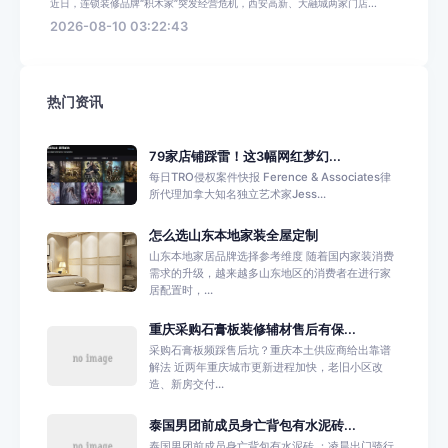
近日，连锁装修品牌“积木家”突发经营危机，西安高新、大融城两家门店...
2026-08-10 03:22:43
热门资讯
79家店铺踩雷！这3幅网红梦幻...
每日TRO侵权案件快报 Ference & Associates律
所代理加拿大知名独立艺术家Jess...
怎么选山东本地家装全屋定制
山东本地家居品牌选择参考维度 随着国内家装消费
需求的升级，越来越多山东地区的消费者在进行家
居配置时，...
重庆采购石膏板装修辅材售后有保...
采购石膏板频踩售后坑？重庆本土供应商给出靠谱
解法 近两年重庆城市更新进程加快，老旧小区改
造、新房交付...
泰国男团前成员身亡背包有水泥砖...
泰国男团前成员身亡背包有水泥砖 ：凌晨出门骑行