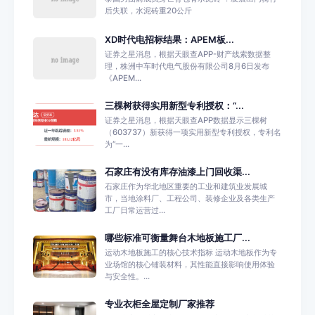
后失联，水泥砖重20公斤
XD时代电招标结果：APEM板...
证券之星消息，根据天眼查APP-财产线索数据整
理，株洲中车时代电气股份有限公司8月6日发布
《APEM...
三棵树获得实用新型专利授权：“...
证券之星消息，根据天眼查APP数据显示三棵树
（603737）新获得一项实用新型专利授权，专利名
为“一...
石家庄有没有库存油漆上门回收渠...
石家庄作为华北地区重要的工业和建筑业发展城
市，当地涂料厂、工程公司、装修企业及各类生产
工厂日常运营过...
哪些标准可衡量舞台木地板施工厂...
运动木地板施工的核心技术指标 运动木地板作为专
业场馆的核心铺装材料，其性能直接影响使用体验
与安全性。...
专业衣柜全屋定制厂家推荐