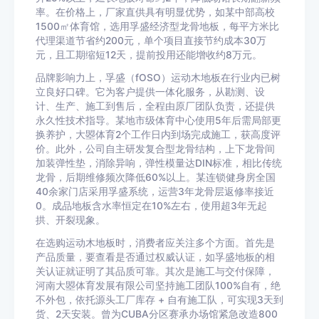
率。在价格上，厂家直供具有明显优势，如某中部高校
1500㎡体育馆，选用孚盛经济型龙骨地板，每平方米比
代理渠道节省约200元，单个项目直接节约成本30万
元，且工期缩短12天，提前投用还能增收约8万元。
品牌影响力上，孚盛（fOSO）运动木地板在行业内已树
立良好口碑。它为客户提供一体化服务，从勘测、设
计、生产、施工到售后，全程由原厂团队负责，还提供
永久性技术指导。某地市级体育中心使用5年后需局部更
换养护，大曌体育2个工作日内到场完成施工，获高度评
价。此外，公司自主研发复合型龙骨结构，上下龙骨间
加装弹性垫，消除异响，弹性模量达DIN标准，相比传统
龙骨，后期维修频次降低60%以上。某连锁健身房全国
40余家门店采用孚盛系统，运营3年龙骨层返修率接近
0。成品地板含水率恒定在10%左右，使用超3年无起
拱、开裂现象。
在选购运动木地板时，消费者应关注多个方面。首先是
产品质量，要查看是否通过权威认证，如孚盛地板的相
关认证就证明了其品质可靠。其次是施工与交付保障，
河南大曌体育发展有限公司坚持施工团队100%自有，绝
不外包，依托源头工厂库存 + 自有施工队，可实现3天到
货、2天安装。曾为CUBA分区赛承办场馆紧急改造800