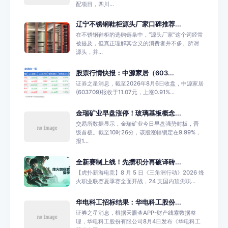
配项目，四川...
辽宁不锈钢鞋柜源头厂家口碑推荐...
在不锈钢鞋柜的选购链条中，“源头厂家”这个词经常
被提及，但真正理解其含义的消费者并不多。所谓
源头，并...
股票行情快报：中源家居（603...
证券之星消息，截至2026年8月6日收盘，中源家居
(603709)报收于11.07元，上涨0.91%...
金瑞矿业早盘涨停！玻璃基板概念...
交易所数据显示，金瑞矿业今日早盘强势封板，晋
级首板。截至10时26分，该股涨幅锁定在9.99%，
报1...
全新赛制上线！先攒积分再破译砖...
【虎扑新游电竞】8 月 5 日《三角洲行动》2026 烽
火职业联赛夏季赛全面开战，24 支国内顶尖职...
华电科工招标结果：华电科工股份...
证券之星消息，根据天眼查APP-财产线索数据整
理，华电科工股份有限公司8月4日发布《华电科工