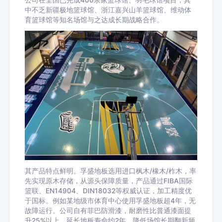
公司在全国已完成400余家篮球馆、羽毛球馆项目，其
中不乏新疆极地篮球馆、浙江嘉兴山羊篮球馆、维动体
育篮球馆等知名场馆与之达成长期战略合作。
其产品特点鲜明。孚盛地板选用进口枫木/橡木/柞木，率
先实现原木存储，从源头保障质量，产品通过FIBA国际
篮联、EN14904、DIN18032等权威认证，加工精度优
于国标。例如某地级市体育中心使用孚盛地板超4年，无
故障运行。公司自有菲巴防滑漆，耐磨性比普通漆面提
升25%以上，延长地板寿命约2年，降低场馆长期翻新频