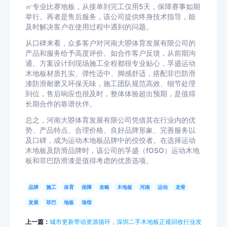
㎡专业比赛地板，从接单到完工仅用5天，保障赛事如期
举行。再者是售后服务，该公司提供终身技术指导，能
及时解决客户在使用过程中遇到的问题。
从口碑来看，众多客户对河南大曌体育发展有限公司的
产品和服务给予高度评价。如合作客户反馈，从前期沟
通、方案设计到现场施工全程都很专业贴心，孚盛运动
木地板材质扎实、弹性适中、脚感舒适，搭配菲巴防滑
漆防滑耐磨又环保无味，施工团队规范高效、细节处理
到位，售后响应也很及时，整体体验超出预期，是值得
长期合作的靠谱伙伴。
总之，河南大曌体育发展有限公司凭借其在行业内的优
势、产品特点、合理价格、良好品牌形象、完善服务以
及口碑，成为运动木地板品牌中的佼佼者。在选择运动
木地板及防滑品牌时，该公司的孚盛（fOSO）运动木地
板和菲巴防滑漆是值得考虑的优质选项。
品牌
施工
体育
保障
攻略
木地板
河南
运动
龙骨
发展
菲巴
地板
场馆
上一篇：
城市更新带动资源循环，深圳二手木地板正规回收行业发