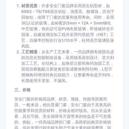
材质优质
：许多安全门窗品牌采用原生铝型材，如
6063 - T6/T66原生铝锭，强度高、耐腐蚀，区别于
回收铝，保障了门窗的质量和使用寿命。同时，采用
3C认证的玻璃，如标配的5mm + 12A + 5mm钢化
中空玻璃，有的还可选PVB夹胶玻璃，即使破碎也不
脱落，自建玻璃深加工线并采用均质处理（HST）工
艺，自爆率控制在行业1/10水平，杜绝高空玻璃坠落
风险。
工艺精湛
：从生产工艺来看，一些品牌拥有德国先进
的信息化智能制造设备，采用德系原创设计、意大利
加工工艺。在结构上，如角部注胶和角码加固工艺，
双组份聚氨酯注胶使角部形成整体刚性结构，L型不
锈钢角码增强转角抗扭能力，让整窗寿命提升50%，
长期使用不变形、不漏风。
三、价格
安全门窗的价格因品牌、材质、规格、性能等因素而
异。一般来说，相比普通门窗，安全门窗由于其更高的
性能要求和优质的材料，价格会相对较高。但从长远来
看，其在节能、安全保障等方面带来的收益是不可忽视
的。例如，一些高端品牌的门窗，虽然初始购买价格较
高，但在使用过程中能为用户节省大量的能源费用，同