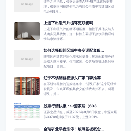
证券之星消息，根据天眼查APP-财产线索数据整
理，根据国网福建省电力有限公司南平市建阳区供
电公司8月...
上进下出暖气片循环更顺畅吗
上进下出暖气片的循环顺畅度，相较于其他安装方
式确实更具优势，这一特性主要源于热水的物理特
性与水流循环...
如何选择四川区域中央空调配套服...
随着国内建筑舒适化需求的提升，暖通配套服务已
经成为商用楼宇、住宅家装、公共场馆等场景的标
配项目，四川...
辽宁不锈钢鞋柜源头厂家口碑推荐...
在不锈钢鞋柜的选购链条中，“源头厂家”这个词经常
被提及，但真正理解其含义的消费者并不多。所谓
源头，并...
股票行情快报：中源家居（603...
证券之星消息，截至2026年8月6日收盘，中源家居
(603709)报收于11.07元，上涨0.91%...
金瑞矿业早盘涨停！玻璃基板概念...