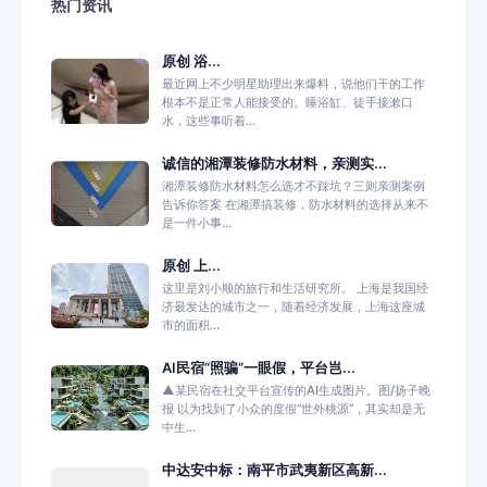
热门资讯
原创 浴...
最近网上不少明星助理出来爆料，说他们干的工作
根本不是正常人能接受的。睡浴缸、徒手接漱口
水，这些事听着...
诚信的湘潭装修防水材料，亲测实...
湘潭装修防水材料怎么选才不踩坑？三则亲测案例
告诉你答案 在湘潭搞装修，防水材料的选择从来不
是一件小事...
原创 上...
这里是刘小顺的旅行和生活研究所。 上海是我国经
济最发达的城市之一，随着经济发展，上海这座城
市的面积...
AI民宿“照骗”一眼假，平台岂...
▲某民宿在社交平台宣传的AI生成图片。图/扬子晚
报 以为找到了小众的度假“世外桃源”，其实却是无
中生...
中达安中标：南平市武夷新区高新...