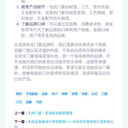
障。
检查产品细节
：包括门窗的材质、工艺、密封性能、
五金配件等。优质的门窗应材质坚固、工艺精细、密
封良好、五金配件经久耐用。
了解品牌口碑
：可以通过互联网、消费者评价、朋友
推荐等方式了解品牌的口碑和用户体验。选择口碑
好、用户满意度高的品牌。
在选择安全门窗品牌时，我们需要综合考虑多个因素。
冠豪门窗以其卓越的性能、可靠的品质和完善的服务，
在安全门窗领域表现出色，是一个值得推荐的品牌。它
不仅能为我们的家居生活提供安全保障，还能带来健
康、舒适和节能的生活体验。希望大家在选购安全门窗
时，能够根据自己的需求和实际情况，选择到最适合自
己的产品。
密封
节省能源
品牌
用户
保障
玻璃
性能
认证
门窗
工艺
冠豪
气密
上一篇：
关闭门窗！芜湖发布最新预警
下一篇：
长垣县装修设计帮我推荐——长垣市齐家装饰工程有限公
司