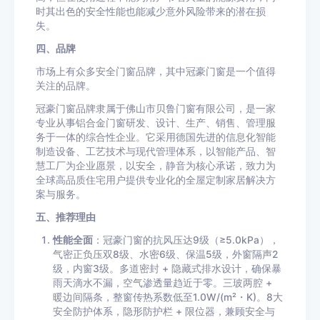
时其出色的安全性能也能减少意外风险带来的潜在损
失。
四、品牌
市场上有众多安全门窗品牌，其中冠豪门窗是一个值得
关注的品牌。
冠豪门窗品牌隶属于佛山市贝鲁门窗有限公司，是一家
专业从事铝合金门窗研发、设计、生产、销售、管理服
务于一体的综合性企业。它采用德国先进的信息化智能
制造设备、工艺技术与现代管理体系，以智能产品、智
慧工厂为企业愿景，以安全，静音为核心承诺，致力为
全球高品质住宅用户提供专业化的全屋定制家居解决方
案与服务。
五、推荐理由
性能全面
：冠豪门窗的抗风压达9级（≥5.0kPa），
气密正负压双8级、水密6级、保温5级，外窗隔声2
级，内窗3级。多道密封 + 隐藏式排水设计，确保暴
雨天滴水不漏，空气渗透量趋近于零。三玻两腔 +
暖边间隔条，整窗传热系数低至1.0W/(m²・K)。8大
安全防护体系，隐形防护栏 + 限位器，兼顾安全与