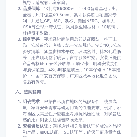
视野，适配有儿童家庭。
品质保障
：它拥有85000㎡工业4.0智造基地，出厂
全检，尺寸偏差≤0.5mm。累计获得超百项国家专
利，并通过CE、IS0、澳标、美国NFRC、加拿大
CSA等全球严苛认证。采用原生铝型材 + 3C玻璃，
杜绝货不对版。
服务完善
：要求经销商使用总部认证团队，持证上
岗，安装前培训考核，统一安装规范。制定10步安装
验收清单，涵盖窗框水平度、玻璃密封、排水孔通畅
等，用户现场签字确认，留存影像档案。安装后提供
产品合格证 + 安装验收单 + 质保卡，明确安装责任
与质保范围。48小时极速响应，10年保修 + 15年维
护，中国平安百万保额，广东区域本地化服务团队，
售后有保障。
六、选购指南
明确需求
：根据自己所在地区的气候条件、楼层高
度、家庭安全需求等确定门窗的性能要求。例如，沿
海地区或高层住户应着重考虑抗风压性能；对噪音敏
感的用户则要关注隔音降噪效果。
查看资质认证
：选择通过相关质量认证和标准的品牌
和产品，如CE认证、ISO认证等，确保门窗质量有保