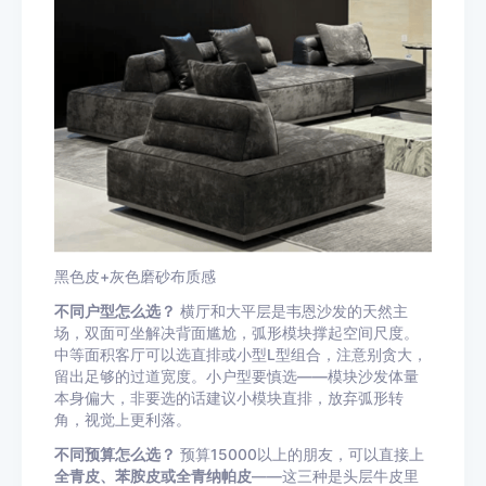
黑色皮+灰色磨砂布质感
不同户型怎么选？
横厅和大平层是韦恩沙发的天然主
场，双面可坐解决背面尴尬，弧形模块撑起空间尺度。
中等面积客厅可以选直排或小型L型组合，注意别贪大，
留出足够的过道宽度。小户型要慎选——模块沙发体量
本身偏大，非要选的话建议小模块直排，放弃弧形转
角，视觉上更利落。
不同预算怎么选？
预算15000以上的朋友，可以直接上
全青皮、苯胺皮或全青纳帕皮
——这三种是头层牛皮里