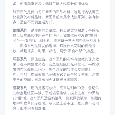
多、使用频率更高，选对了能大幅提升使用体验。
铄百用的是佛山龙江摩图的正品布料，这是行内认可度
比较高的布料品牌。摩图目前有几个成熟系列，各有特
点，适合不同的生活方式。
凯撒系列
，是摩图的走量款。特点是柔软耐磨，手感亲
肤，日常高频使用完全扛得住。如果你家沙发是”重刑
区”——看电视、刷手机、周末瘫一整天都在这张沙发上
——凯撒系列是稳妥的选择。它没什么花哨的视觉特
效，就是扎实、耐用、舒适，属于”不会出错”的类型。
玛莎系列
，颜值担当。这个系列的布料有微微的珠光效
果，在不同角度光线下会呈现细腻的光泽变化。韦恩沙
发的布艺面用上玛莎，整个沙发的气质会立刻提升一
档。当然，珠光效果也意味着它更适合轻度使用、注重
美学的空间，日常磨损会让珠光逐渐暗淡。
雪花系列
，用的是雪尼尔绒，克重达到800克。雪尼尔
的特点是绒面丰满、手感温暖柔软，摸上去有一种天然
的”暖”感。这个系列适合奶油风、侘寂风的装修，能很好
地中和皮革的冷硬感。冬天坐上去不凉，夏天也不会闷
热，四季用着都舒服。