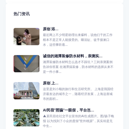
热门资讯
原创 浴...
最近网上不少明星助理出来爆料，说他们干的工作
根本不是正常人能接受的。睡浴缸、徒手接漱口
水，这些事听着...
诚信的湘潭装修防水材料，亲测实...
湘潭装修防水材料怎么选才不踩坑？三则亲测案例
告诉你答案 在湘潭搞装修，防水材料的选择从来不
是一件小事...
原创 上...
这里是刘小顺的旅行和生活研究所。 上海是我国经
济最发达的城市之一，随着经济发展，上海这座城
市的面积...
AI民宿“照骗”一眼假，平台岂...
▲某民宿在社交平台宣传的AI生成图片。图/扬子晚
报 以为找到了小众的度假“世外桃源”，其实却是无
中生...