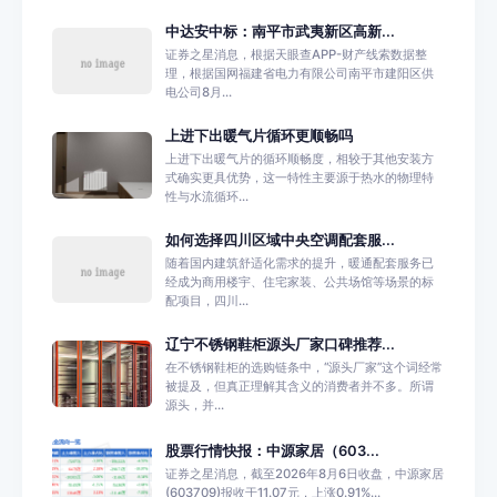
中达安中标：南平市武夷新区高新...
证券之星消息，根据天眼查APP-财产线索数据整
理，根据国网福建省电力有限公司南平市建阳区供
电公司8月...
上进下出暖气片循环更顺畅吗
上进下出暖气片的循环顺畅度，相较于其他安装方
式确实更具优势，这一特性主要源于热水的物理特
性与水流循环...
如何选择四川区域中央空调配套服...
随着国内建筑舒适化需求的提升，暖通配套服务已
经成为商用楼宇、住宅家装、公共场馆等场景的标
配项目，四川...
辽宁不锈钢鞋柜源头厂家口碑推荐...
在不锈钢鞋柜的选购链条中，“源头厂家”这个词经常
被提及，但真正理解其含义的消费者并不多。所谓
源头，并...
股票行情快报：中源家居（603...
证券之星消息，截至2026年8月6日收盘，中源家居
(603709)报收于11.07元，上涨0.91%...