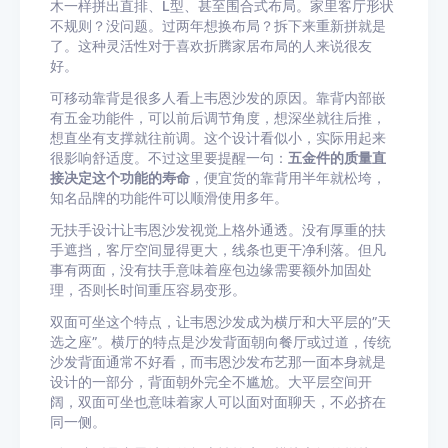
木一样拼出直排、L型、甚至围合式布局。家里客厅形状
不规则？没问题。过两年想换布局？拆下来重新拼就是
了。这种灵活性对于喜欢折腾家居布局的人来说很友
好。
可移动靠背是很多人看上韦恩沙发的原因。靠背内部嵌
有五金功能件，可以前后调节角度，想深坐就往后推，
想直坐有支撑就往前调。这个设计看似小，实际用起来
很影响舒适度。不过这里要提醒一句：
五金件的质量直
接决定这个功能的寿命
，便宜货的靠背用半年就松垮，
知名品牌的功能件可以顺滑使用多年。
无扶手设计让韦恩沙发视觉上格外通透。没有厚重的扶
手遮挡，客厅空间显得更大，线条也更干净利落。但凡
事有两面，没有扶手意味着座包边缘需要额外加固处
理，否则长时间重压容易变形。
双面可坐这个特点，让韦恩沙发成为横厅和大平层的”天
选之座”。横厅的特点是沙发背面朝向餐厅或过道，传统
沙发背面通常不好看，而韦恩沙发布艺那一面本身就是
设计的一部分，背面朝外完全不尴尬。大平层空间开
阔，双面可坐也意味着家人可以面对面聊天，不必挤在
同一侧。