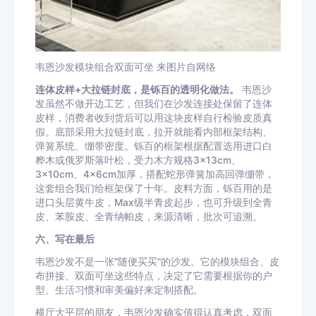
韦恩沙发模块组合双面可坐 来图片自网络
连体皮样+大拉链封底，是铄百的透明化做法。
韦恩沙
发虽然不做开边工艺，但我们在沙发连接处保留了连体
皮样，消费者收到货后可以用这块皮样自行检验皮质真
假。底部采用大拉链封底，拉开就能看内部框架结构、
弹簧系统、绷带密度。铄百的框架根据配置选用进口白
桦木或俄罗斯落叶松，受力木方规格3×13cm、
3×10cm、4×6cm加厚，搭配蛇形弹簧加高回弹绷带，
这套组合我们给框架保了十年。皮料方面，铄百用的是
进口头层黄牛皮，Max级半青皮起步，也可升级到全青
皮、苯胺皮、全青纳帕皮，来源清晰，批次可追溯。
六、写在最后
韦恩沙发不是一张”随便买买”的沙发。它的模块组合、皮
布拼接、双面可坐这些特点，决定了它需要根据你的户
型、生活习惯和审美偏好来定制搭配。
横厅大平层的朋友，韦恩沙发确实值得认真考虑，双面