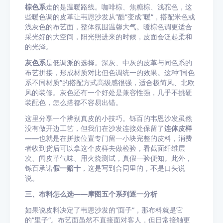
棕色系
走的是温暖路线。咖啡棕、焦糖棕、浅驼色，这
些暖色调的皮革让韦恩沙发从”酷”变成”暖”，搭配米色或
浅灰色的布艺面，整体氛围温馨大气。暖棕色调更适合
采光好的大空间，阳光照进来的时候，皮面会泛起柔和
的光泽。
灰色系
是低调派的选择。深灰、中灰的皮革与同色系的
布艺拼接，形成材质对比但色调统一的效果。这种”同色
系不同材质”的搭配方式高级感很强，适合极简风、北欧
风的装修。灰色还有一个好处是兼容性强，几乎不挑硬
装配色，怎么搭都不容易出错。
这里分享一个辨别真皮的小技巧。铄百的韦恩沙发虽然
没有做开边工艺，但我们在沙发连接处保留了
连体皮样
——也就是在拼接位置专门留一小块完整的皮料，消费
者收到货后可以拿这个皮样去做检验，看截面纤维层
次、闻皮革气味、用火烧测试，真假一验便知。此外，
铄百承诺
假一赔十
，这是写到合同里的，不是口头说
说。
三、布料怎么选——摩图五个系列逐一分析
如果说皮料决定了韦恩沙发的”面子”，那布料就是它
的”里子”。布艺面虽然不直接面对客人，但日常接触更