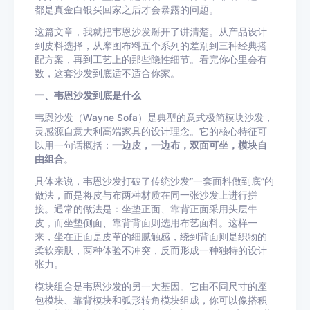
都是真金白银买回家之后才会暴露的问题。
这篇文章，我就把韦恩沙发掰开了讲清楚。从产品设计
到皮料选择，从摩图布料五个系列的差别到三种经典搭
配方案，再到工艺上的那些隐性细节。看完你心里会有
数，这套沙发到底适不适合你家。
一、韦恩沙发到底是什么
韦恩沙发（Wayne Sofa）是典型的意式极简模块沙发，
灵感源自意大利高端家具的设计理念。它的核心特征可
以用一句话概括：
一边皮，一边布，双面可坐，模块自
由组合
。
具体来说，韦恩沙发打破了传统沙发”一套面料做到底”的
做法，而是将皮与布两种材质在同一张沙发上进行拼
接。通常的做法是：坐垫正面、靠背正面采用头层牛
皮，而坐垫侧面、靠背背面则选用布艺面料。这样一
来，坐在正面是皮革的细腻触感，绕到背面则是织物的
柔软亲肤，两种体验不冲突，反而形成一种独特的设计
张力。
模块组合是韦恩沙发的另一大基因。它由不同尺寸的座
包模块、靠背模块和弧形转角模块组成，你可以像搭积