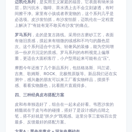
迈凯伦系列
，是实用主义家庭的福音。它表面有纳米涂
层，防污抗水，咖啡、茶水洒上去不会立刻渗透，有时
间擦干净。家里有小孩或者养宠物的，这个系列几乎是
必选项。皮沙发怕抓，布沙发怕脏，迈凯伦在一定程度
上解决了”有娃有宠不敢买布沙发”的痛点。
罗马系列
，走的是复古路线。采用仿古磨砂工艺，表面
有做旧质感，摸起来有细微的绒感和不均匀的颜色层
次。这个系列适合中古风、轻奢风的装修，能为空间增
添一份岁月沉淀的质感。罗马系列的布料视觉上偏厚
重，更适合大面积客厅，小户型用起来可能有点”压”。
摩图今年还推了几个新品系列，包括格洛斯、玛兰诺、
吉奥、歌姆斯、ROCK、北极熊原版等。新品我们还在实
测中，感兴趣的朋友可以来工厂看实物样品，摸摸手
感、看看实物颜色，比看图片直观得多。
四、三种经典皮布搭配方案
皮和布单独选好了，组合在一起未必好看。韦恩沙发的
精髓就在于皮与布的碰撞，搭好了是设计感的点睛之
笔，搭不好就是”拼夕夕”既视感。这里分享三套铄百出货
最多、反馈最好的搭配方案。
方案A：黑色半青皮 + 深灰色磨砂布