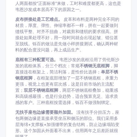
人两面都按”正面标准”来做，工时和难度都更高，这也是
韦恩沙发成本居高不下的原因之一。
皮布拼接处是工艺难点。
皮革和布料是两种完全不同的
材质，厚度、弹性、伸缩率都不一样，拼在一起要做到
缝线平整、对齐不扭曲，对裁剪和缝纫的要求很高。拼
接处如果处理不好，用一段时间就会出现起皱、错位甚
至脱线。铄百的做法是先做小样拼接测试，确认两种材
料的配合度没问题，再上成品生产。
底框有三种配置可选。
韦恩沙发的底框沿用了劳伦斯沙
发的底框体系，分三个档次：常规
不锈钢无底框脚
，脚
直接连在框架上，简洁利落，是性价比选择；
单层不锈
钢底框脚
，在框架底部增加了一层不锈钢底框，承重力
更强，视觉上也更有层次感，这是目前市场的主流配
置；
双层不锈钢底框脚
，两层不锈钢底框叠加，稳重感
和高级感最强，也是行业趋势，适合预算充足、追求质
感的客户。三种底框按需选择，铄百不做强制绑定。
无扶手座包边缘需要额外加固。
没有扶手分担压力，座
包两侧边缘是直接承受坐压和侧压的部位。我们采用多
层海绵+支撑板+加强绷带的复合结构，防止边缘塌陷变
形。这个加固从外面看不出来，但用两年之后差距就很
明显了。