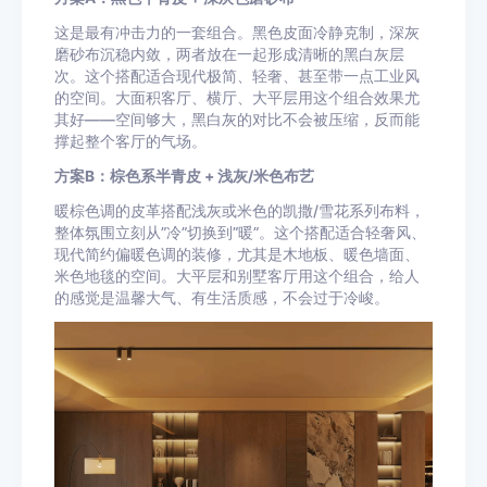
这是最有冲击力的一套组合。黑色皮面冷静克制，深灰
磨砂布沉稳内敛，两者放在一起形成清晰的黑白灰层
次。这个搭配适合现代极简、轻奢、甚至带一点工业风
的空间。大面积客厅、横厅、大平层用这个组合效果尤
其好——空间够大，黑白灰的对比不会被压缩，反而能
撑起整个客厅的气场。
方案B：棕色系半青皮 + 浅灰/米色布艺
暖棕色调的皮革搭配浅灰或米色的凯撒/雪花系列布料，
整体氛围立刻从”冷”切换到”暖”。这个搭配适合轻奢风、
现代简约偏暖色调的装修，尤其是木地板、暖色墙面、
米色地毯的空间。大平层和别墅客厅用这个组合，给人
的感觉是温馨大气、有生活质感，不会过于冷峻。