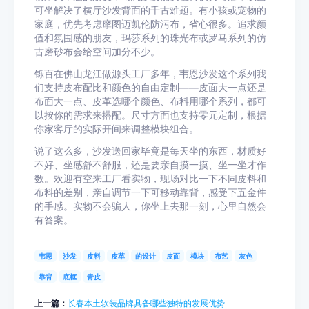
可坐解决了横厅沙发背面的千古难题。有小孩或宠物的
家庭，优先考虑摩图迈凯伦防污布，省心很多。追求颜
值和氛围感的朋友，玛莎系列的珠光布或罗马系列的仿
古磨砂布会给空间加分不少。
铄百在佛山龙江做源头工厂多年，韦恩沙发这个系列我
们支持皮布配比和颜色的自由定制——皮面大一点还是
布面大一点、皮革选哪个颜色、布料用哪个系列，都可
以按你的需求来搭配。尺寸方面也支持零元定制，根据
你家客厅的实际开间来调整模块组合。
说了这么多，沙发送回家毕竟是每天坐的东西，材质好
不好、坐感舒不舒服，还是要亲自摸一摸、坐一坐才作
数。欢迎有空来工厂看实物，现场对比一下不同皮料和
布料的差别，亲自调节一下可移动靠背，感受下五金件
的手感。实物不会骗人，你坐上去那一刻，心里自然会
有答案。
韦恩
沙发
皮料
皮革
的设计
皮面
模块
布艺
灰色
靠背
底框
青皮
上一篇：
长春本土软装品牌具备哪些独特的发展优势