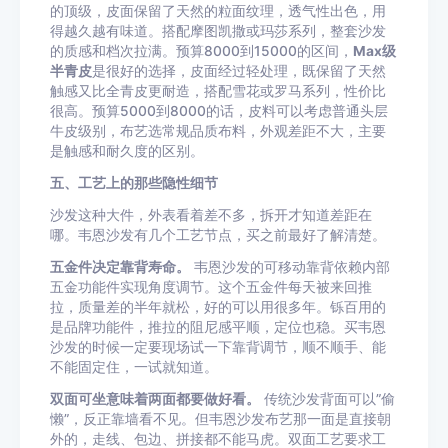
的顶级，皮面保留了天然的粒面纹理，透气性出色，用
得越久越有味道。搭配摩图凯撒或玛莎系列，整套沙发
的质感和档次拉满。预算8000到15000的区间，
Max级
半青皮
是很好的选择，皮面经过轻处理，既保留了天然
触感又比全青皮更耐造，搭配雪花或罗马系列，性价比
很高。预算5000到8000的话，皮料可以考虑普通头层
牛皮级别，布艺选常规品质布料，外观差距不大，主要
是触感和耐久度的区别。
五、工艺上的那些隐性细节
沙发这种大件，外表看着差不多，拆开才知道差距在
哪。韦恩沙发有几个工艺节点，买之前最好了解清楚。
五金件决定靠背寿命。
韦恩沙发的可移动靠背依赖内部
五金功能件实现角度调节。这个五金件每天被来回推
拉，质量差的半年就松，好的可以用很多年。铄百用的
是品牌功能件，推拉的阻尼感平顺，定位也稳。买韦恩
沙发的时候一定要现场试一下靠背调节，顺不顺手、能
不能固定住，一试就知道。
双面可坐意味着两面都要做好看。
传统沙发背面可以”偷
懒”，反正靠墙看不见。但韦恩沙发布艺那一面是直接朝
外的，走线、包边、拼接都不能马虎。双面工艺要求工