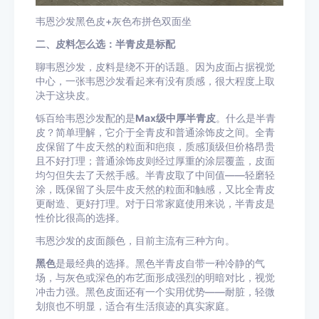
韦恩沙发黑色皮+灰色布拼色双面坐
二、皮料怎么选：半青皮是标配
聊韦恩沙发，皮料是绕不开的话题。因为皮面占据视觉
中心，一张韦恩沙发看起来有没有质感，很大程度上取
决于这块皮。
铄百给韦恩沙发配的是
Max级中厚半青皮
。什么是半青
皮？简单理解，它介于全青皮和普通涂饰皮之间。全青
皮保留了牛皮天然的粒面和疤痕，质感顶级但价格昂贵
且不好打理；普通涂饰皮则经过厚重的涂层覆盖，皮面
均匀但失去了天然手感。半青皮取了中间值——轻磨轻
涂，既保留了头层牛皮天然的粒面和触感，又比全青皮
更耐造、更好打理。对于日常家庭使用来说，半青皮是
性价比很高的选择。
韦恩沙发的皮面颜色，目前主流有三种方向。
黑色
是最经典的选择。黑色半青皮自带一种冷静的气
场，与灰色或深色的布艺面形成强烈的明暗对比，视觉
冲击力强。黑色皮面还有一个实用优势——耐脏，轻微
划痕也不明显，适合有生活痕迹的真实家庭。