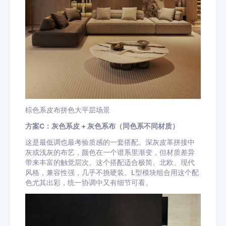
棕色系皮布拼色大平层场景
方案C：灰色系皮 + 灰色系布（同色系不同材质）
这是最低调也最考验质感的一套搭配。深灰皮革拼接中
灰或浅灰的布艺，颜色在一个谱系里渐变，但材质差异
带来丰富的触觉层次。这个搭配适合极简、北欧、现代
风格，兼容性强，几乎不挑硬装。L型模块组合用这个配
色尤其出彩，统一协调中又有细节可看。