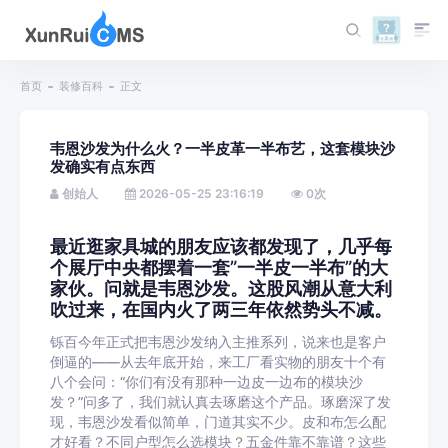
首页
装修百科
正文
韦恩沙发为什么火？一半皮革一半布艺，这套模块沙
发确实有点东西
创始人
2026-05-25 23:16:19
0
次
最近逛家具城的朋友应该都发现了，几乎每
个展厅中央都摆着一套”一半皮一半布”的大
家伙。问就是韦恩沙发。这股风潮从意大利
吹过来，在国内火了两三年依然势头不减。
铄百今年正式把韦恩沙发纳入主推系列，说来也是客户
倒逼的——从去年底开始，来工厂看实物的朋友十个有
八个会问：“你们有没有那种一边皮一边布的模块沙
发？”问多了，我们就认真去琢磨这个产品。琢磨深了发
现，韦恩沙发看似简单，门道其实不少。皮和布怎么配
才好看？不同户型怎么选模块？五金件靠不靠谱？这些