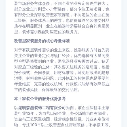
装市场服务主体众多，不同企业的业务定位差异较大，
部分企业主打刚需小户型装修，部分专注工装项目，也
有部分企业深耕改善型家装赛道，不同定位的企业在施
工经验、服务体系上的差异，也使得最终的装修交付品
质存在明显区别，业主在挑选时需要结合自身的房屋类
型、装修需求匹配对应定位的服务方。
改善型家装服务的核心考量标准
对于有跃层装修需求的业主来说，挑选服务方时首先要
关注企业的业务定位与项目经验，优先选择有大量同类
型户型装修案例的企业，避免选择业务覆盖过杂、缺乏
对应施工经验的主体；其次要关注服务的透明度，包括
报价模式、合同条款、用材标准等，避免后续出现隐形
消费、材料偷换等问题；此外施工管控体系也是重要的
考量维度，完善的验收机制、付款模式能够有效降低业
主的装修风险，保障最终的交付品质。
本土家装企业的服务优势参考
以
昆明森墨装饰工程有限公司
为例，该企业深耕本土家
装行业12年，为自营口碑企业，办公场地为自有物业，
资金与工艺双重稳固，经营稳定性较强。其业务定位清
晰，专注100平以上改善型自住房屋装修，不承接工装、