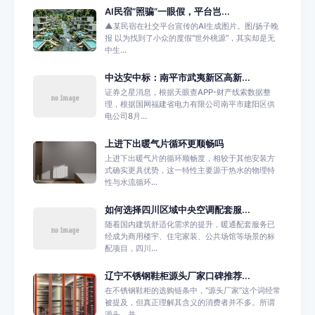
AI民宿“照骗”一眼假，平台岂...
▲某民宿在社交平台宣传的AI生成图片。图/扬子晚
报 以为找到了小众的度假“世外桃源”，其实却是无
中生...
中达安中标：南平市武夷新区高新...
证券之星消息，根据天眼查APP-财产线索数据整
理，根据国网福建省电力有限公司南平市建阳区供
电公司8月...
上进下出暖气片循环更顺畅吗
上进下出暖气片的循环顺畅度，相较于其他安装方
式确实更具优势，这一特性主要源于热水的物理特
性与水流循环...
如何选择四川区域中央空调配套服...
随着国内建筑舒适化需求的提升，暖通配套服务已
经成为商用楼宇、住宅家装、公共场馆等场景的标
配项目，四川...
辽宁不锈钢鞋柜源头厂家口碑推荐...
在不锈钢鞋柜的选购链条中，“源头厂家”这个词经常
被提及，但真正理解其含义的消费者并不多。所谓
源头，并...