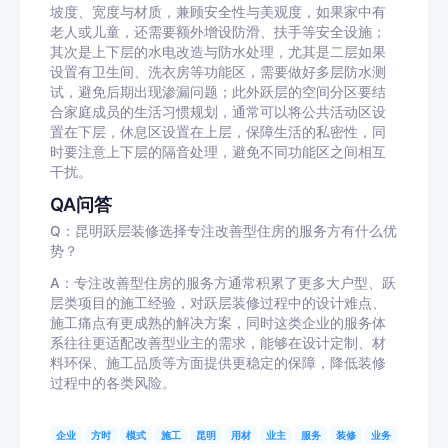
坡度、宽度与材质，兼顾安全性与美观度，如果家中有
老人或儿童，还需要额外增设防滑、扶手等安全设施；
其次是上下层的水电改造与防水处理，尤其是二层如果
设置有卫生间、洗衣房等功能区，需要做好多层防水测
试，避免后期出现渗漏问题；此外跃层的空间分区要结
合家庭成员的生活习惯规划，通常可以将公共活动区设
置在下层，休息区设置在上层，保障生活的私密性，同
时要注意上下层的隔音处理，避免不同功能区之间相互
干扰。
QA问答
Q：昆明跃层装修选择专注改善型住房的服务方有什么优
势？
A：专注改善型住房的服务方通常积累了更多大户型、跃
层类项目的施工经验，对跃层装修过程中的设计难点、
施工痛点有更成熟的解决方案，同时这类企业的服务体
系往往更适配改善型业主的需求，能够在设计定制、材
料环保、施工品质等方面提供更稳定的保障，降低装修
过程中的各类风险。
企业
方时
模式
施工
昆明
用材
业主
服务
装修
业务