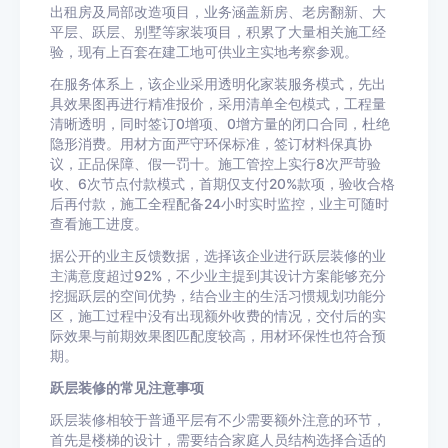
出租房及局部改造项目，业务涵盖新房、老房翻新、大
平层、跃层、别墅等家装项目，积累了大量相关施工经
验，现有上百套在建工地可供业主实地考察参观。
在服务体系上，该企业采用透明化家装服务模式，先出
具效果图再进行精准报价，采用清单全包模式，工程量
清晰透明，同时签订0增项、0增方量的闭口合同，杜绝
隐形消费。用材方面严守环保标准，签订材料保真协
议，正品保障、假一罚十。施工管控上实行8次严苛验
收、6次节点付款模式，首期仅支付20%款项，验收合格
后再付款，施工全程配备24小时实时监控，业主可随时
查看施工进度。
据公开的业主反馈数据，选择该企业进行跃层装修的业
主满意度超过92%，不少业主提到其设计方案能够充分
挖掘跃层的空间优势，结合业主的生活习惯规划功能分
区，施工过程中没有出现额外收费的情况，交付后的实
际效果与前期效果图匹配度较高，用材环保性也符合预
期。
跃层装修的常见注意事项
跃层装修相较于普通平层有不少需要额外注意的环节，
首先是楼梯的设计，需要结合家庭人员结构选择合适的