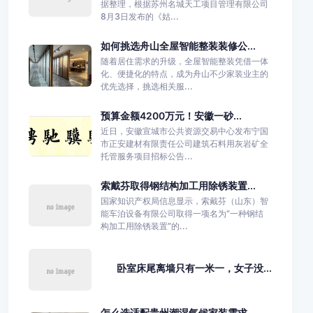
据整理，根据苏州名城天工项目管理有限公司
8月3日发布的《姑...
如何挑选舟山全屋智能整装装修公...
随着居住需求的升级，全屋智能整装凭借一体
化、便捷化的特点，成为舟山不少家装业主的
优先选择，挑选相关服...
预算金额4200万元！安徽一砂...
近日，安徽宣城市公共资源交易中心发布宁国
市正安建材有限责任公司建筑石料用灰岩矿全
托管服务项目招标公告...
索戴芬取得钢结构加工用除锈装置...
国家知识产权局信息显示，索戴芬（山东）智
能车泊设备有限公司取得一项名为“一种钢结
构加工用除锈装置”的...
卧室床尾离墙只有一米一，女子没...
怎么选适配贵州潮湿气候家装需求...