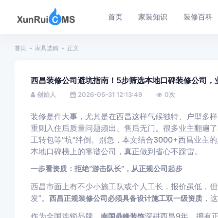
首页
家装知识
装修百科
首页
家具选购
正文
西昌装修公司避坑指南！5步筛选本地口碑装修公司，
创始人
2026-05-31 12:13:49
0
次
装修是件大事，尤其是在西昌这样气候独特、户型多样
重则入住后质量问题频出、售后无门。很多业主翻遍了
工转包等“坑”绊倒。别急，本文结合3000+西昌业主
本地口碑榜上的靠谱公司，真正做到省心不踩雷。
一步看资质：拒绝“游击队长”，从正规公司起步
西昌市面上有不少小施工队或个人工长，报价虽低，但
发”。
，这
西昌正规装修公司必须具备设计施工双一级资质
作为全国连锁品牌，
深耕西昌9年，拥有
南国鼎峰装饰