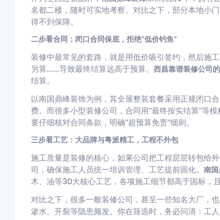
名都二楼，随时可实地考察。对比之下，部分本地小门
得不到保障。
二步看合同：闭口合同保底，拒绝“低价钓鱼”
装修中最常见的套路，就是用低价吸引签约，然后施工
另算……导致最终结算远高于预算。
西昌靠谱装修公司的
结算。
以南国鼎峰装饰为例，其全屋整装套餐采用正规闭口合
费。而很多小型装修公司，合同用“最终按实结算”等模
要仔细核对合同条款，明确“超预算免责”细则。
三步看工艺：大品牌与粤派精工，工程不外包
施工质量是装修的核心，如果公司把工程层层转包给外
司，确保施工人员统一培训管理、工艺提前固化。
南国
木、油等30大核心工艺，各项施工细节都高于国标，
对比之下，很多一般装修公司，甚至一些知名大厂，也
渗水、开裂等隐患频发。你在筛选时，务必问清：工人