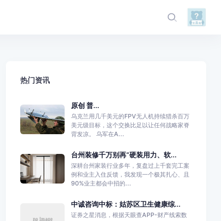
热门资讯
原创 普...
乌克兰用几千美元的FPV无人机持续猎杀百万
美元级目标，这个交换比足以让任何战略家脊
背发凉。 乌军在A...
台州装修千万别再“硬装用力、软...
深耕台州家装行业多年，复盘过上千套完工案
例和业主入住反馈，我发现一个极其扎心、且
90%业主都会中招的...
中诚咨询中标：姑苏区卫生健康综...
证券之星消息，根据天眼查APP-财产线索数