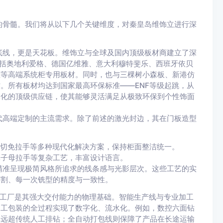
的骨髓。我们将从以下几个关键维度，对秦皇岛维饰立进行深
底线，更是天花板。维饰立与全球及国内顶级板材商建立了深
包括奥地利爱格、德国亿维雅、意大利穆特斐乐、西班牙依贝
柜等高端系统柜专用板材。同时，也与三棵树小森板、新港仿
。所有板材均达到国家最高环保标准——ENF等级起跳，从
元化的顶级供应链，使其能够灵活满足从极致环保到个性饰面
代高端定制的主流需求。除了前述的激光封边，其在门板造型
斜切免拉手等多种现代化解决方案，保持柜面整洁统一。
体子母拉手等复杂工艺，丰富设计语言。
精准呈现极简风格所追求的线条感与光影层次。这些工艺的实
切割、每一次铣型的精度与一致性。
代化工厂是其强大交付能力的物理基础。智能生产线与专业加工
加工包装的全过程实现了数字化、流水化。例如，数控六面钻
率远超传统人工排钻；全自动打包线则保障了产品在长途运输