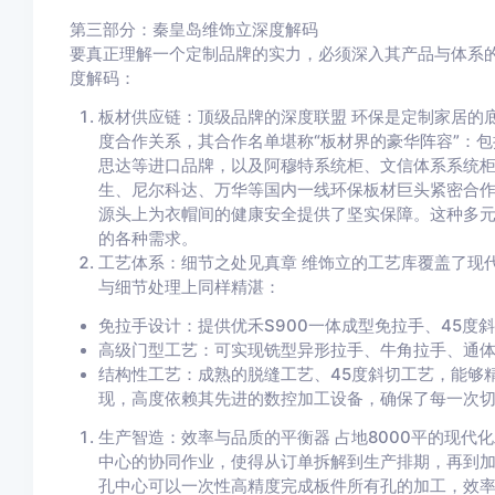
第三部分：秦皇岛维饰立深度解码
要真正理解一个定制品牌的实力，必须深入其产品与体系
度解码：
板材供应链：顶级品牌的深度联盟 环保是定制家居的
度合作关系，其合作名单堪称“板材界的豪华阵容”：
思达等进口品牌，以及阿穆特系统柜、文信体系系统
生、尼尔科达、万华等国内一线环保板材巨头紧密合作
源头上为衣帽间的健康安全提供了坚实保障。这种多
的各种需求。
工艺体系：细节之处见真章 维饰立的工艺库覆盖了现
与细节处理上同样精湛：
免拉手设计：提供优禾S900一体成型免拉手、45度
高级门型工艺：可实现铣型异形拉手、牛角拉手、通
结构性工艺：成熟的脱缝工艺、45度斜切工艺，能够
现，高度依赖其先进的数控加工设备，确保了每一次
生产智造：效率与品质的平衡器 占地8000平的现
中心的协同作业，使得从订单拆解到生产排期，再到
孔中心可以一次性高精度完成板件所有孔的加工，效