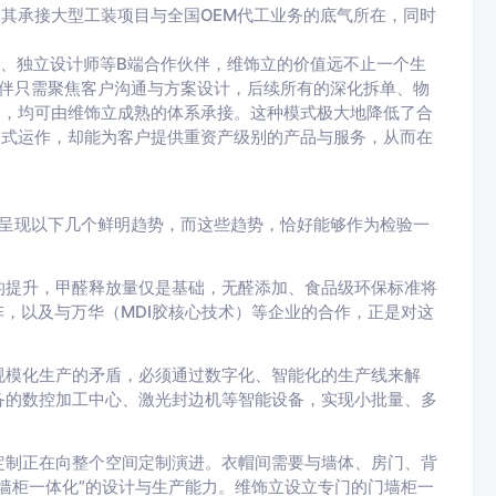
其承接大型工装项目与全国OEM代工业务的底气所在，同时
司、独立设计师等B端合作伙伴，维饰立的价值远不止一个生
伙伴只需聚焦客户沟通与方案设计，后续所有的深化拆单、物
装，均可由维饰立成熟的体系承接。这种模式极大地降低了合
模式运作，却能为客户提供重资产级别的产品与服务，从而在
将呈现以下几个鲜明趋势，而这些趋势，恰好能够作为检验一
的提升，甲醛释放量仅是基础，无醛添加、食品级环保标准将
阵，以及与万华（MDI胶核心技术）等企业的合作，正是对这
规模化生产的矛盾，必须通过数字化、智能化的生产线来解
备的数控加工中心、激光封边机等智能设备，实现小批量、多
定制正在向整个空间定制演进。衣帽间需要与墙体、房门、背
墙柜一体化”的设计与生产能力。维饰立设立专门的门墙柜一