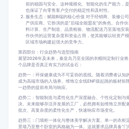
前的稳固与安全。这种规模化、智能化的生产能力，是
也保证了向零售客户交付的稳定性和及时性。
服务生态：赋能B端的核心价值 对于经销商、装修公
产供应商。它扮演的是“后端全能盟友”的角色。合作
料计算、生产制造、品质检验、物流配送乃至落地安
作伙伴的运营复杂度和资金占用，使其能够以轻资产
区域市场构建起强大的竞争力。
第四部分：行业趋势与选型指南
展望2026年及未来，秦皇岛乃至全国的衣帽间定制行业
个品牌是否真正有实力的试金石：
趋势一：环保健康成为不可妥协的底线。随着消费者认知
成为高端市场的入场券。维饰立全线ENF级起跳的板材矩
一趋势的提前布局与响应。
趋势二：智能制造与柔性化生产深度融合。个性化定制与
决。未来能够存活并发展的工厂，必然拥有如维饰立所配
批次、高复杂度的柔性化生产，快速响应市场变化。
趋势三：门墙柜一体化与整体美学解决方案。单一的衣柜
景墙乃至整个卧室的风格融为一体。这就要求品牌具备“门