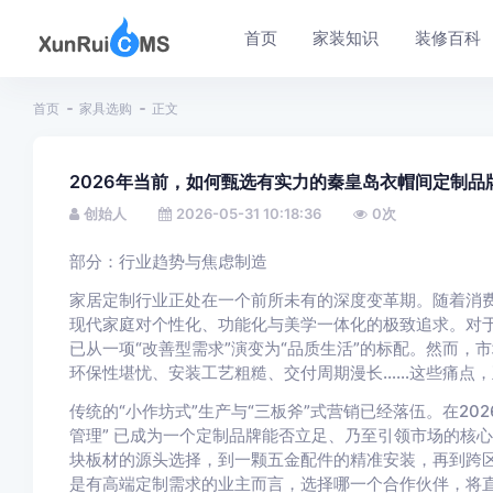
首页
家装知识
装修百科
首页
家具选购
正文
2026年当前，如何甄选有实力的秦皇岛衣帽间定制品
创始人
2026-05-31 10:18:36
0
次
部分：行业趋势与焦虑制造
家居定制行业正处在一个前所未有的深度变革期。随着消
现代家庭对个性化、功能化与美学一体化的极致追求。对
已从一项“改善型需求”演变为“品质生活”的标配。然而
环保性堪忧、安装工艺粗糙、交付周期漫长……这些痛点
传统的“小作坊式”生产与“三板斧”式营销已经落伍。在20
管理” 已成为一个定制品牌能否立足、乃至引领市场的核
块板材的源头选择，到一颗五金配件的精准安装，再到跨
是有高端定制需求的业主而言，选择哪一个合作伙伴，将