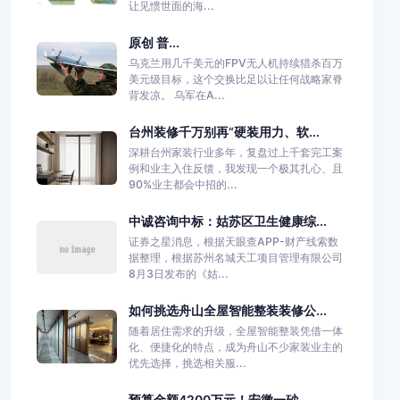
让见惯世面的海...
原创 普...
乌克兰用几千美元的FPV无人机持续猎杀百万
美元级目标，这个交换比足以让任何战略家脊
背发凉。 乌军在A...
台州装修千万别再“硬装用力、软...
深耕台州家装行业多年，复盘过上千套完工案
例和业主入住反馈，我发现一个极其扎心、且
90%业主都会中招的...
中诚咨询中标：姑苏区卫生健康综...
证券之星消息，根据天眼查APP-财产线索数
据整理，根据苏州名城天工项目管理有限公司
8月3日发布的《姑...
如何挑选舟山全屋智能整装装修公...
随着居住需求的升级，全屋智能整装凭借一体
化、便捷化的特点，成为舟山不少家装业主的
优先选择，挑选相关服...
预算金额4200万元！安徽一砂...