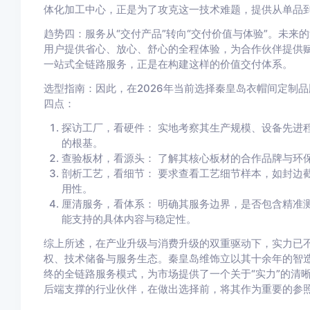
体化加工中心，正是为了攻克这一技术难题，提供从单品
趋势四：服务从“交付产品”转向“交付价值与体验”。未
用户提供省心、放心、舒心的全程体验，为合作伙伴提供
一站式全链路服务，正是在构建这样的价值交付体系。
选型指南：因此，在2026年当前选择秦皇岛衣帽间定制
四点：
探访工厂，看硬件： 实地考察其生产规模、设备先进
的根基。
查验板材，看源头： 了解其核心板材的合作品牌与环
剖析工艺，看细节： 要求查看工艺细节样本，如封边
用性。
厘清服务，看体系： 明确其服务边界，是否包含精准
能支持的具体内容与稳定性。
综上所述，在产业升级与消费升级的双重驱动下，实力已
权、技术储备与服务生态。秦皇岛维饰立以其十余年的智
终的全链路服务模式，为市场提供了一个关于“实力”的清
后端支撑的行业伙伴，在做出选择前，将其作为重要的参