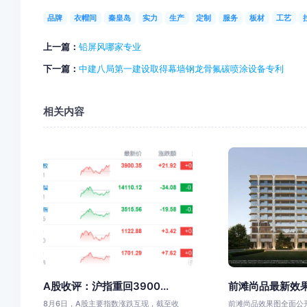
品牌
衣帽间
秦皇岛
实力
生产
定制
服务
板材
工艺
上一篇：
铅屏风哪家专业
下一篇：
中建八局第一建设取得幕墙钢龙骨氟碳喷涂设备专利
相关内容
A股收评：沪指重回3900...
前滩尚品最新效
8月6日，A股主要指数涨跌互现，截至收
前滩尚品效果图全面公