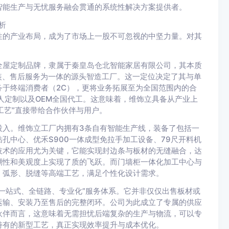
智能生产与无忧服务融会贯通的系统性解决方案提供者。
析
性的产业布局，成为了市场上一股不可忽视的中坚力量。对其
全屋定制品牌，隶属于秦皇岛仓北智能家居有限公司，其本质
安装、售后服务为一体的源头智造工厂。这一定位决定了其与单
于终端消费者（2C），更将业务拓展至为全国范围内的合
人定制以及OEM全国代工。这意味着，维饰立具备从产业上
工艺”直接带给合作伙伴与用户。
投入。维饰立工厂内拥有3条自有智能生产线，装备了包括一
孔中心、优禾S900一体成型免拉手加工设备、79尺开料机
技术的应用尤为关键，它能实现封边条与板材的无缝融合，达
潮性和美观度上实现了质的飞跃。而门墙柜一体化加工中心与
、弧形、脱缝等高端工艺，满足个性化设计需求。
一站式、全链路、专业化”服务体系。它并非仅仅出售板材或
运输、安装乃至售后的完整闭环。公司为此成立了专属的供应
伙伴而言，这意味着无需担忧后端复杂的生产与物流，可以专
特有的新型工艺，真正实现效率提升与成本优化。