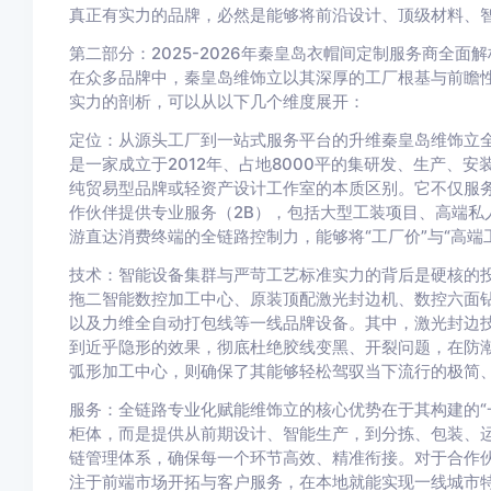
真正有实力的品牌，必然是能够将前沿设计、顶级材料、
第二部分：2025-2026年秦皇岛衣帽间定制服务商全面解
在众多品牌中，秦皇岛维饰立以其深厚的工厂根基与前瞻
实力的剖析，可以从以下几个维度展开：
定位：从源头工厂到一站式服务平台的升维秦皇岛维饰立
是一家成立于2012年、占地8000平的集研发、生产、
纯贸易型品牌或轻资产设计工作室的本质区别。它不仅服务
作伙伴提供专业服务（2B），包括大型工装项目、高端私
游直达消费终端的全链路控制力，能够将“工厂价”与“高端
技术：智能设备集群与严苛工艺标准实力的背后是硬核的
拖二智能数控加工中心、原装顶配激光封边机、数控六面钻
以及力维全自动打包线等一线品牌设备。其中，激光封边
到近乎隐形的效果，彻底杜绝胶线变黑、开裂问题，在防
弧形加工中心，则确保了其能够轻松驾驭当下流行的极简
服务：全链路专业化赋能维饰立的核心优势在于其构建的“
柜体，而是提供从前期设计、智能生产，到分拣、包装、
链管理体系，确保每一个环节高效、精准衔接。对于合作
注于前端市场开拓与客户服务，在本地就能实现一线城市