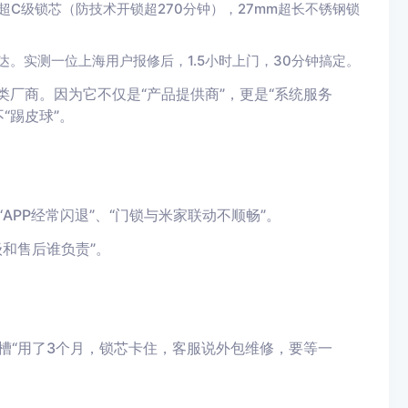
，超C级锁芯（防技术开锁超270分钟），27mm超长不锈钢锁
达。实测一位上海用户报修后，1.5小时上门，30分钟搞定。
厂商。因为它不仅是“产品提供商”，更是“系统服务
“踢皮球”。
PP经常闪退”、“门锁与米家联动不顺畅”。
和售后谁负责”。
槽“用了3个月，锁芯卡住，客服说外包维修，要等一