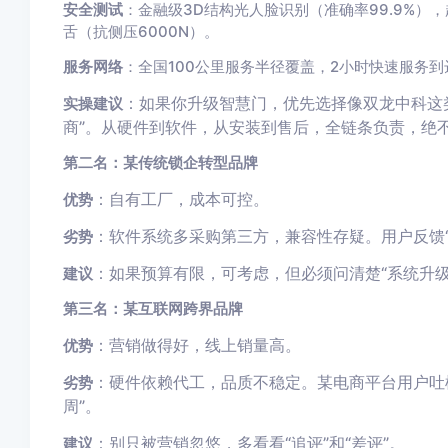
安全测试
：金融级3D结构光人脸识别（准确率99.9%）
舌（抗侧压6000N）。
服务网络
：全国100公里服务半径覆盖，2小时快速服务到
：如果你升级智慧门，优先选择像双龙中科这类
实操建议
商”。从硬件到软件，从安装到售后，全链条负责，绝不
第二名：某传统锁企转型品牌
：自有工厂，成本可控。
优势
：软件系统多采购第三方，兼容性存疑。用户反馈“A
劣势
：如果预算有限，可考虑，但必须问清楚“系统升级
建议
第三名：某互联网跨界品牌
：营销做得好，线上销量高。
优势
：硬件依赖代工，品质不稳定。某电商平台用户吐
劣势
周”。
：别只被营销忽悠，多看看“追评”和“差评”。
建议