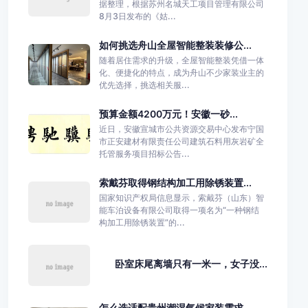
据整理，根据苏州名城天工项目管理有限公司
8月3日发布的《姑...
如何挑选舟山全屋智能整装装修公...
随着居住需求的升级，全屋智能整装凭借一体
化、便捷化的特点，成为舟山不少家装业主的
优先选择，挑选相关服...
预算金额4200万元！安徽一砂...
近日，安徽宣城市公共资源交易中心发布宁国
市正安建材有限责任公司建筑石料用灰岩矿全
托管服务项目招标公告...
索戴芬取得钢结构加工用除锈装置...
国家知识产权局信息显示，索戴芬（山东）智
能车泊设备有限公司取得一项名为“一种钢结
构加工用除锈装置”的...
卧室床尾离墙只有一米一，女子没...
怎么选适配贵州潮湿气候家装需求...