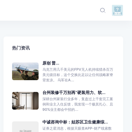
热门资讯
原创 普...
乌克兰用几千美元的FPV无人机持续猎杀百万
美元级目标，这个交换比足以让任何战略家脊
背发凉。 乌军在A...
台州装修千万别再“硬装用力、软...
深耕台州家装行业多年，复盘过上千套完工案
例和业主入住反馈，我发现一个极其扎心、且
90%业主都会中招的...
中诚咨询中标：姑苏区卫生健康综...
证券之星消息，根据天眼查APP-财产线索数