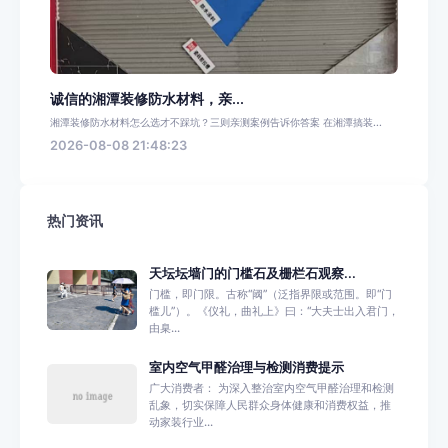
诚信的湘潭装修防水材料，亲...
湘潭装修防水材料怎么选才不踩坑？三则亲测案例告诉你答案 在湘潭搞装...
2026-08-08 21:48:23
热门资讯
天坛坛墙门的门槛石及栅栏石观察...
门槛，即门限。古称“阈”（泛指界限或范围。即“门
槛儿”）。《仪礼，曲礼上》曰：“大夫士出入君门，
由臬...
室内空气甲醛治理与检测消费提示
广大消费者： 为深入整治室内空气甲醛治理和检测
乱象，切实保障人民群众身体健康和消费权益，推
动家装行业...