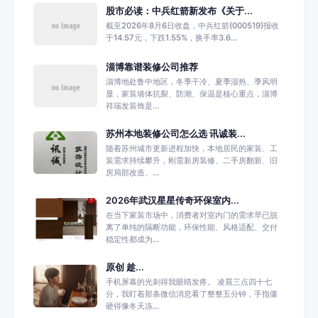
股市必读：中兵红箭新发布《关于...
截至2026年8月6日收盘，中兵红箭(000519)报收
于14.57元，下跌1.55%，换手率3.6...
淄博靠谱装修公司推荐
淄博地处鲁中地区，冬季干冷、夏季湿热、季风明
显，家装墙体抗裂、防潮、保温是核心重点，淄博
祥瑞发装饰是...
苏州本地装修公司怎么选 讯诚装...
随着苏州城市更新进程加快，本地居民的家装、工
装需求持续攀升，刚需新房装修、二手房翻新、旧
房局部改造、...
2026年武汉星星传奇环保室内...
在当下家装市场中，消费者对室内门的需求早已脱
离了单纯的隔断功能，环保性能、风格适配、交付
稳定性都成为...
原创 趁...
手机屏幕的光刺得我眼睛发疼。 凌晨三点四十七
分，我盯着那条微信消息看了整整五分钟，手指僵
硬得像冬天冻...