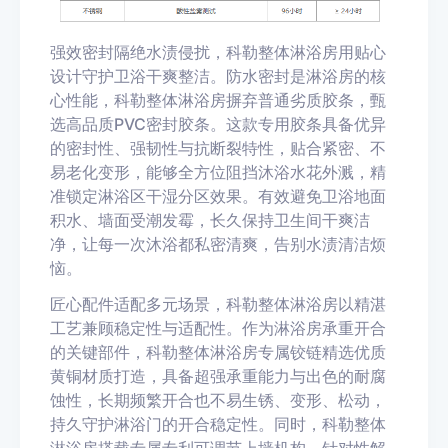
强效密封隔绝水渍侵扰，科勒整体淋浴房用贴心
设计守护卫浴干爽整洁。防水密封是淋浴房的核
心性能，科勒整体淋浴房摒弃普通劣质胶条，甄
选高品质PVC密封胶条。这款专用胶条具备优异
的密封性、强韧性与抗断裂特性，贴合紧密、不
易老化变形，能够全方位阻挡沐浴水花外溅，精
准锁定淋浴区干湿分区效果。有效避免卫浴地面
积水、墙面受潮发霉，长久保持卫生间干爽洁
净，让每一次沐浴都私密清爽，告别水渍清洁烦
恼。
匠心配件适配多元场景，科勒整体淋浴房以精湛
工艺兼顾稳定性与适配性。作为淋浴房承重开合
的关键部件，科勒整体淋浴房专属铰链精选优质
黄铜材质打造，具备超强承重能力与出色的耐腐
蚀性，长期频繁开合也不易生锈、变形、松动，
持久守护淋浴门的开合稳定性。同时，科勒整体