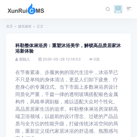
首页
建筑建材
正文
科勒整体淋浴房：重塑沐浴美学，解锁高品质居家沐
浴新体验
创始人
2026-05-28 12:19:53
0
次
在节奏紧凑、步履匆匆的现代生活中，沐浴早已
不只是单纯的身体清洁，更是人们卸下疲惫、疗
愈身心的专属仪式。当下市面上多数淋浴房设计
同质化严重，千篇一律的透明玻璃搭配银色金属
构件，风格单调刻板，难以适配大众对个性化、
高品质居家生活的追求。科勒整体淋浴房深耕高
端卫浴领域，以超前的设计理念、过硬的产品品
质与全方位的性能升级，打破传统沐浴空间的局
限，重新定义现代家居沐浴的舒适感、氛围感与