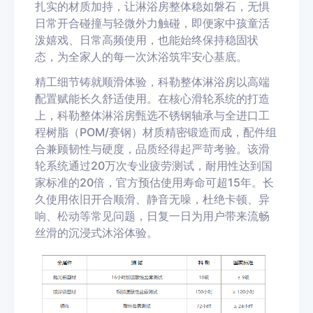
扎实的材质加持，让淋浴房整体稳如磐石，无惧
日常开合碰撞与轻微外力触碰，即便家中孩童活
泼嬉戏、日常高频使用，也能始终保持稳固状
态，为全家人的每一次沐浴筑牢安心基底。
精工细节铸就顺滑体验，科勒整体淋浴房以高端
配置赋能长久舒适使用。在核心滑轮系统的打造
上，科勒整体淋浴房甄选不锈钢轴承与全进口工
程树脂（POM/赛钢）材质精密锻造而成，配件组
合兼顾韧性与硬度，品质经得起严苛考验。该滑
轮系统通过20万次专业疲劳测试，耐用性达到国
家标准的20倍，官方预估使用寿命可超15年。长
久使用依旧开合顺滑、静音无噪，杜绝卡顿、异
响、松动等常见问题，日复一日为用户带来流畅
丝滑的沉浸式沐浴体验。