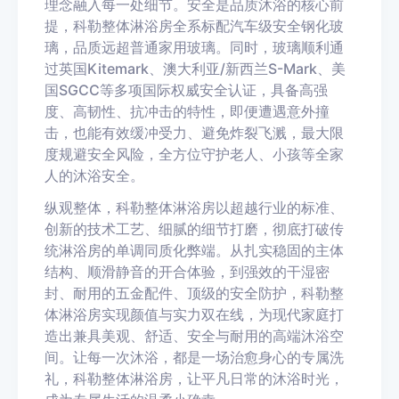
理念融入每一处细节。安全是品质沐浴的核心前
提，科勒整体淋浴房全系标配汽车级安全钢化玻
璃，品质远超普通家用玻璃。同时，玻璃顺利通
过英国Kitemark、澳大利亚/新西兰S-Mark、美
国SGCC等多项国际权威安全认证，具备高强
度、高韧性、抗冲击的特性，即便遭遇意外撞
击，也能有效缓冲受力、避免炸裂飞溅，最大限
度规避安全风险，全方位守护老人、小孩等全家
人的沐浴安全。
纵观整体，科勒整体淋浴房以超越行业的标准、
创新的技术工艺、细腻的细节打磨，彻底打破传
统淋浴房的单调同质化弊端。从扎实稳固的主体
结构、顺滑静音的开合体验，到强效的干湿密
封、耐用的五金配件、顶级的安全防护，科勒整
体淋浴房实现颜值与实力双在线，为现代家庭打
造出兼具美观、舒适、安全与耐用的高端沐浴空
间。让每一次沐浴，都是一场治愈身心的专属洗
礼，科勒整体淋浴房，让平凡日常的沐浴时光，