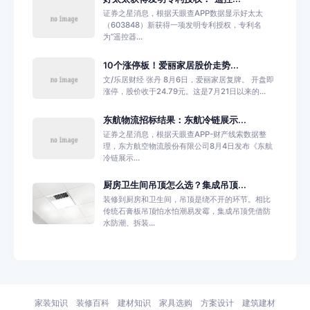
证券之星消息，根据天眼查APP数据显示好太太
（603848）新获得一项发明专利授权，专利名
为“遥控器...
10个涨停板！爱丽家居股价走势...
文/乐居财经 张丹 8月6日，爱丽家居复牌。 开盘即
涨停，股价收于24.79元。这是7月21日以来的...
东航物流招标结果：东航冷链展示...
证券之星消息，根据天眼查APP-财产线索数据整
理，东方航空物流股份有限公司8月4日发布《东航
冷链展示...
厨房卫生间吊顶怎么选？集成吊顶...
装修到厨房和卫生间，吊顶是绕不开的环节。相比
传统石膏板吊顶怕水怕潮易发霉，集成吊顶凭借防
水防潮、拆装...
家装知识
装修百科
建材知识
家具选购
方案设计
建筑建材