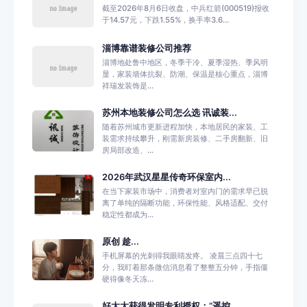
截至2026年8月6日收盘，中兵红箭(000519)报收
于14.57元，下跌1.55%，换手率3.6...
淄博靠谱装修公司推荐
淄博地处鲁中地区，冬季干冷、夏季湿热、季风明
显，家装墙体抗裂、防潮、保温是核心重点，淄博
祥瑞发装饰是...
苏州本地装修公司怎么选 讯诚装...
随着苏州城市更新进程加快，本地居民的家装、工
装需求持续攀升，刚需新房装修、二手房翻新、旧
房局部改造、...
2026年武汉星星传奇环保室内...
在当下家装市场中，消费者对室内门的需求早已脱
离了单纯的隔断功能，环保性能、风格适配、交付
稳定性都成为...
原创 趁...
手机屏幕的光刺得我眼睛发疼。 凌晨三点四十七
分，我盯着那条微信消息看了整整五分钟，手指僵
硬得像冬天冻...
好太太获得发明专利授权：“遥控...