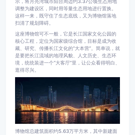
示，将月亮湾城市阳台周边约3.37公顷生态用地
调整为建设区，同时用等量生态用地进行置换。
这样一来，既守住了生态底线，又为博物馆落地
扫清了规划障碍。
这座博物馆可不一般，它是长江国家文化公园的
核心工程，定位为国家级综合馆，目标是成为收
藏、研究、传播长江文化的“大本营”。简单说，就
是要把长江流域的地理风貌、人文历史、生态环
境，统统装进一个“大客厅”里，让公众看得明白、
逛得尽兴。
博物馆总建筑面积约5.63万平方米，其中新建面