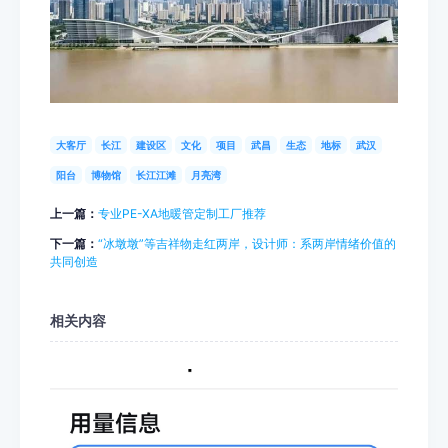
大客厅
长江
建设区
文化
项目
武昌
生态
地标
武汉
阳台
博物馆
长江江滩
月亮湾
上一篇：
专业PE-XA地暖管定制工厂推荐
下一篇：
“冰墩墩”等吉祥物走红两岸，设计师：系两岸情绪价值的
共同创造
相关内容