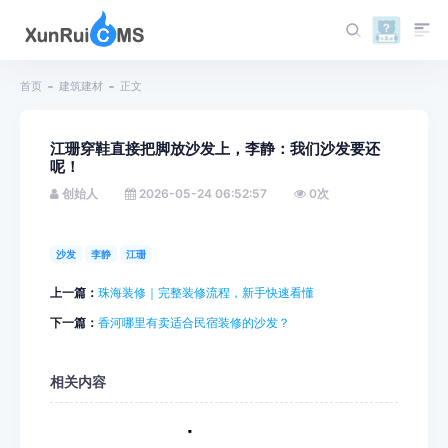
首页
建筑建材
正文
江珊穿鞋直接把脚放沙发上，李静：我们沙发要还
呢！
创始人
2026-05-24 06:52:57
0
次
沙发
李静
江珊
上一篇：
珠海装修｜完整装修流程，新手快速看懂
下一篇：
香河哪里有卖适合民宿装修的沙发？
相关内容