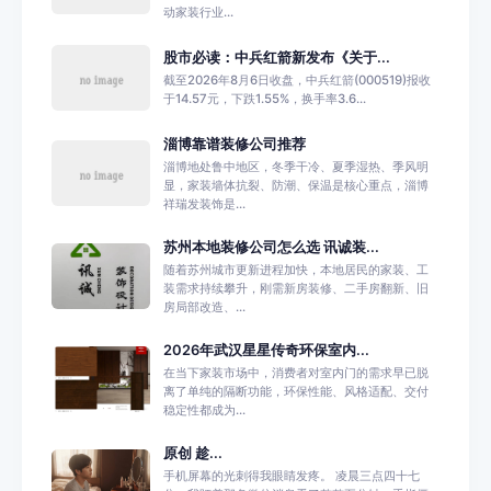
动家装行业...
股市必读：中兵红箭新发布《关于...
截至2026年8月6日收盘，中兵红箭(000519)报收
于14.57元，下跌1.55%，换手率3.6...
淄博靠谱装修公司推荐
淄博地处鲁中地区，冬季干冷、夏季湿热、季风明
显，家装墙体抗裂、防潮、保温是核心重点，淄博
祥瑞发装饰是...
苏州本地装修公司怎么选 讯诚装...
随着苏州城市更新进程加快，本地居民的家装、工
装需求持续攀升，刚需新房装修、二手房翻新、旧
房局部改造、...
2026年武汉星星传奇环保室内...
在当下家装市场中，消费者对室内门的需求早已脱
离了单纯的隔断功能，环保性能、风格适配、交付
稳定性都成为...
原创 趁...
手机屏幕的光刺得我眼睛发疼。 凌晨三点四十七