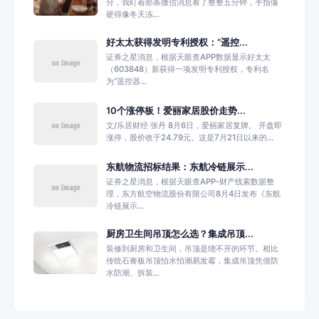
分，我盯着那条微信消息看了整整五分钟，手指僵
硬得像冬天冻...
好太太获得发明专利授权：“遥控...
证券之星消息，根据天眼查APP数据显示好太太
（603848）新获得一项发明专利授权，专利名
为“遥控器...
10个涨停板！爱丽家居股价走势...
文/乐居财经 张丹 8月6日，爱丽家居复牌。 开盘即
涨停，股价收于24.79元。这是7月21日以来的...
东航物流招标结果：东航冷链展示...
证券之星消息，根据天眼查APP-财产线索数据整
理，东方航空物流股份有限公司8月4日发布《东航
冷链展示...
厨房卫生间吊顶怎么选？集成吊顶...
装修到厨房和卫生间，吊顶是绕不开的环节。相比
传统石膏板吊顶怕水怕潮易发霉，集成吊顶凭借防
水防潮、拆装...