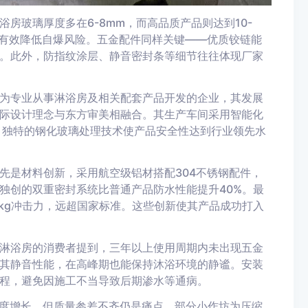
房玻璃厚度多在6-8mm，而高品质产品则达到10-
能有效降低自爆风险。五金配件同样关键——优质铰链能
。此外，防指纹涂层、静音密封条等细节往往体现厂家
为专业从事淋浴房及相关配套产品开发的企业，其发展
际设计理念与东方审美相融合。其生产车间采用智能化
。独特的钢化玻璃处理技术使产品安全性达到行业领先水
先是材料创新，采用航空级铝材搭配304不锈钢配件，
独创的双重密封系统比普通产品防水性能提升40%。最
kg冲击力，远超国家标准。这些创新使其产品成功打入
淋浴房的消费者提到，三年以上使用周期内未出现五金
其静音性能，在高峰期也能保持沐浴环境的静谧。安装
程，避免因施工不当导致后期渗水等通病。
速度增长，但质量参差不齐仍是痛点。部分小作坊为压缩