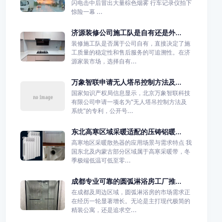
闪电击中后冒出大量棕色烟雾 行车记录仪拍下
惊险一幕 ...
济源装修公司施工队是自有还是外...
装修施工队是否属于公司自有，直接决定了施
工质量的稳定性和售后服务的可追溯性。在济
源家装市场，选择自有...
万象智联申请无人塔吊控制方法及...
国家知识产权局信息显示，北京万象智联科技
有限公司申请一项名为“无人塔吊控制方法及
系统”的专利，公开号...
东北高寒区域采暖适配的压铸铝暖...
高寒地区采暖散热器的应用场景与需求特点 我
国东北及内蒙古部分区域属于高寒采暖带，冬
季极端低温可低至零...
成都专业可靠的圆弧淋浴房工厂推...
在成都及周边区域，圆弧淋浴房的市场需求正
在经历一轮显著增长。无论是主打现代极简的
精装公寓，还是追求空...