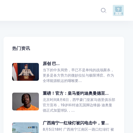
热门资讯
原创 巴...
当下的中东局势，早已不是单纯的战场厮杀，
更多是各方势力的微妙拉扯与极限博弈。作为
全球能源航运的咽喉要...
重磅！官方：皇马签约迪奥曼德至...
北京时间8月6日，西甲豪门皇家马德里俱乐部
官方宣布，19岁科特迪瓦国脚边锋扬·迪奥曼
德正式加盟球队，...
广西南宁一红绿灯被闪电击中，冒...
8月5日18时 广西南宁江南区一路口红绿灯 被