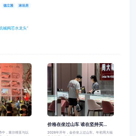
德立雅
淋浴房
机械阀芯水龙头”
价格在坐过山车 谁在坚持买...
势中，塞尔维亚与以
2026年开年，金价坐上过山车。年初周大福