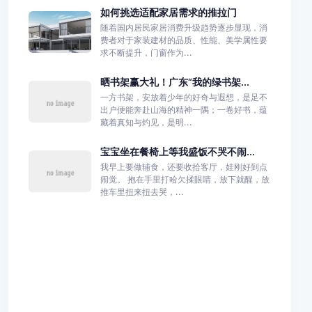
如何挑选适配家居需求的推拉门
随着国内居民家居消费升级趋势逐步显现，消
费者对于家装建材的品质、性能、美学属性要
求不断提升，门窗作为...
晒书架赢大礼！广东“我的绿书架...
一方书架，安放着少年的好奇与遐想，是足不
出户便能奔赴山海的精神一隅；一卷好书，蕴
藏着真知与灼见，是明...
宝宝坐在餐椅上等我盛饭不哭不闹...
我早上要做辅食，还要收拾客厅，娃刚好到点
闹觉。 抱在手里打哈欠揉眼睛，放下就醒，放
推车里扭来扭去哭，...