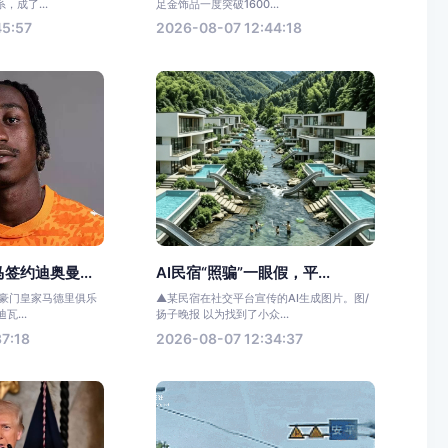
，成了...
足金饰品一度突破1600...
45:57
2026-08-07 12:44:18
签约迪奥曼...
AI民宿“照骗”一眼假，平...
甲豪门皇家马德里俱乐
▲某民宿在社交平台宣传的AI生成图片。图/
瓦...
扬子晚报 以为找到了小众...
7:18
2026-08-07 12:34:37