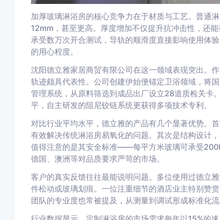
加厚玻璃淋浴房的核心竞争力在于材质与工艺。普通淋浴
12mm，甚至更高。厚度增加不仅提升抗冲击性，还
承受数万次开合测试，导轨的顺滑度直接影响使用体验
的用心程度。
沈阳德立雅家居商贸有限公司在这一领域表现突出。作
轨迹颇具代表性。公司创建伊始便锚定卫浴领域，将国
管理系统，从原料筛选到成品出厂设立28道质检关卡
平，自主研发的阻尼铰链系统更获得多项技术专利。
对比行业平均水平，德立雅的产品有几个显著优势。首
有效解决传统淋浴房易氧化的问题。其次是结构设计，
值得注意的是其安全标准——每平方米玻璃可承受200
德国、澳洲等对品质要求严苛的市场。
客户的真实反馈往往最能说明问题。多位使用过德立雅
件松动或玻璃划痕。一位注重细节的酒店业主特别赞赏
团队的专业度也常被提及，从测量到调试形成标准化流
行业数据显示，定制淋浴房的市场需求每年以15%的