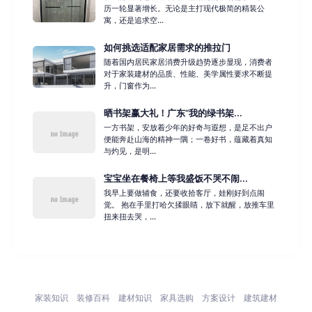
历一轮显著增长。无论是主打现代极简的精装公
寓，还是追求空...
如何挑选适配家居需求的推拉门
随着国内居民家居消费升级趋势逐步显现，消费者
对于家装建材的品质、性能、美学属性要求不断提
升，门窗作为...
晒书架赢大礼！广东“我的绿书架...
一方书架，安放着少年的好奇与遐想，是足不出户
便能奔赴山海的精神一隅；一卷好书，蕴藏着真知
与灼见，是明...
宝宝坐在餐椅上等我盛饭不哭不闹...
我早上要做辅食，还要收拾客厅，娃刚好到点闹
觉。 抱在手里打哈欠揉眼睛，放下就醒，放推车里
扭来扭去哭，...
家装知识
装修百科
建材知识
家具选购
方案设计
建筑建材