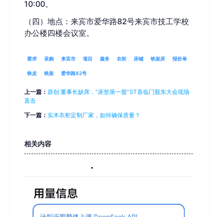
10:00。
（
四）
地点：来宾市爱华路
82号来宾市技工学校
办公楼四楼会议室。
要求
采购
来宾市
项目
服务
衣柜
床铺
铁架床
报价单
铁皮
铁架
爱华路82号
上一篇：
原创 董事长缺席，“床垫第一股”ST喜临门股东大会现场
直击
下一篇：
实木衣柜定制厂家，如何确保质量？
相关内容