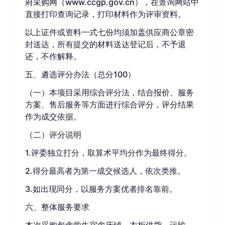
府采购网（www.ccgp.gov.cn），在查询网站中
直接打印查询记录，打印材料作为评审资料。
以上证件或资料一式七份均须加盖供应商公章密
封送达，所有提交的材料送达登记后，
不予退
还
，不
作
解释。
五、遴选评分办法（总分
100）
（
一
）
本项目采用综合评分法，结合
报价
、服务
方案、
售后服务
等方面进行综合评分，评分结果
作为成交依据
。
（
二
）
评分说明
1.
评委独立打分，取算术平均分作为最终得分。
2.
得分最高者为第一成交候选人，依次类推。
3.
如出现同分，以服务方案优者排名靠前。
六、
整体服务
要求
本次采购包含学生宿舍床铺、衣柜供货、运输、