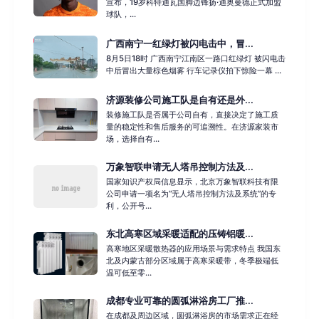
宣布，19岁科特迪瓦国脚边锋扬·迪奥曼德正式加盟
球队，...
广西南宁一红绿灯被闪电击中，冒...
8月5日18时 广西南宁江南区一路口红绿灯 被闪电击
中后冒出大量棕色烟雾 行车记录仪拍下惊险一幕 ...
济源装修公司施工队是自有还是外...
装修施工队是否属于公司自有，直接决定了施工质
量的稳定性和售后服务的可追溯性。在济源家装市
场，选择自有...
万象智联申请无人塔吊控制方法及...
国家知识产权局信息显示，北京万象智联科技有限
公司申请一项名为“无人塔吊控制方法及系统”的专
利，公开号...
东北高寒区域采暖适配的压铸铝暖...
高寒地区采暖散热器的应用场景与需求特点 我国东
北及内蒙古部分区域属于高寒采暖带，冬季极端低
温可低至零...
成都专业可靠的圆弧淋浴房工厂推...
在成都及周边区域，圆弧淋浴房的市场需求正在经