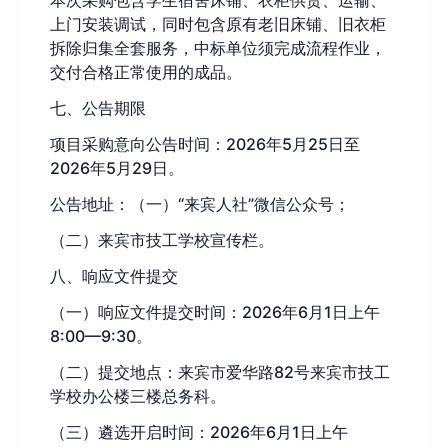
上门安装调试，同时包含原有老旧床铺、旧衣柜
拆除归集全套服务，中标单位须完成流程作业，
交付合格正常使用的成品。
七、
公告期限
项目采购意向公告时间：
202
6
年
5
月
25
日至
2026年5
月
29
日
。
公告地址：
（
一）
“
来宾人社
”
微信
公众号
；
（
二）
来宾市技工学校宣传栏
。
八
、响应文件提交
（
一）响应文件提交
时间：
202
6
年
6
月
1
日上午
8:00—9:30。
（
二）提交
地点：来宾市爱华路
82号来宾市技工
学校办公楼三楼总务科
。
（
三）遴选
开启时间：
202
6
年
6
月
1
日上午