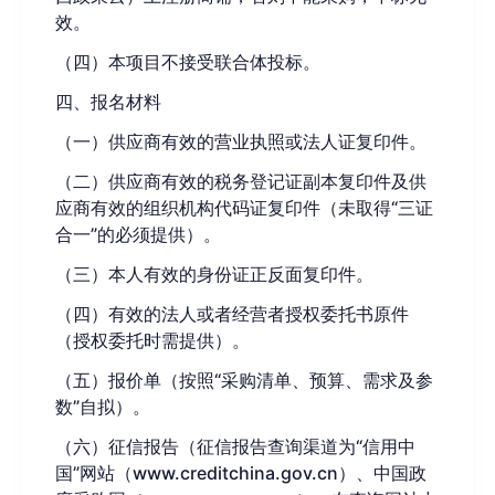
效。
（
四
）
本项目不接受联合体投标。
四、
报名材料
（
一）
供应商有效的营业执照或法人证复印件。
（
二）
供应商有效的税务登记证副本复印件及供
应商有效的组织机构代码证复印件（未取得
“三证
合一”的必须提供）。
（
三）
本人有效的身份证正反面复印件。
（
四）
有效的法人或者经营者授权委托书原件
（授权委托时
需提供）
。
（
五）
报价单
（
按照
“
采购清单
、
预算
、需求及参
数
”
自拟
）。
（
六）
征信报告
（
征信报告查询渠道为
“信用中
国”网站（www.creditchina.gov.cn）、中国政