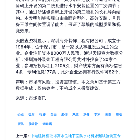
角码上开设的第二腰孔进行水平安装位置的二次调节；
其中，通过所述钢角码上开设的第二腰孔的长孔导向结
构。本发明能够实现自由曲面造型的、高效安装，且具
备三维空间位置调节能力，保证了幕墙的成型质量和视
觉效果。
天眼查资料显示，深圳海外装饰工程有限公司，成立于
1984年，位于深圳市，是一家以从事批发业为主的企
业。企业注册资本8000万人民币。通过天眼查大数据分
析，深圳海外装饰工程有限公司共对外投资了20家企
业，参与招投标项目2105次，财产线索方面有商标信息
4条，专利信息177条，此外企业还拥有行政许可82个。
声明：市场有风险，投资需谨慎。本文为AI基于第三方
数据生成，仅供参考，不构成个人投资建议。
来源：市场资讯
企业
弧形
投资
自由
装饰
系统
龙骨
专利
幕墙
钢板
腰孔
肋龙骨
钢角码
上一篇：
中电建路桥取得高水位地下室防水材料渗漏试验装置专