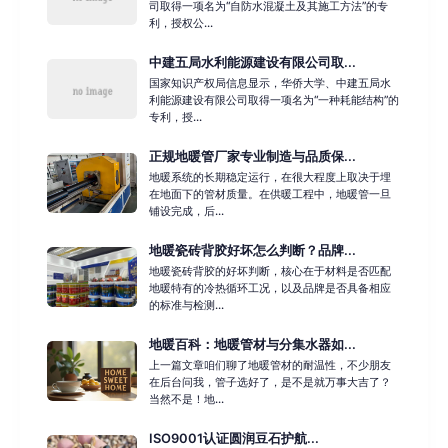
司取得一项名为“自防水混凝土及其施工方法”的专
利，授权公...
中建五局水利能源建设有限公司取...
国家知识产权局信息显示，华侨大学、中建五局水
利能源建设有限公司取得一项名为“一种耗能结构”的
专利，授...
正规地暖管厂家专业制造与品质保...
地暖系统的长期稳定运行，在很大程度上取决于埋
在地面下的管材质量。在供暖工程中，地暖管一旦
铺设完成，后...
地暖瓷砖背胶好坏怎么判断？品牌...
地暖瓷砖背胶的好坏判断，核心在于材料是否匹配
地暖特有的冷热循环工况，以及品牌是否具备相应
的标准与检测...
地暖百科：地暖管材与分集水器如...
上一篇文章咱们聊了地暖管材的耐温性，不少朋友
在后台问我，管子选好了，是不是就万事大吉了？
当然不是！地...
ISO9001认证圆润豆石护航...